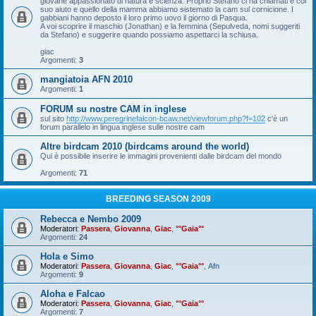
giovane appassionato di natura e scienza. Proprio Stefano ci ha chiamati e col
suo aiuto e quello della mamma abbiamo sistemato la cam sul cornicione. I
gabbiani hanno deposto il loro primo uovo il giorno di Pasqua.
A voi scoprire il maschio (Jonathan) e la femmina (Sepulveda, nomi suggeriti
da Stefano) e suggerire quando possiamo aspettarci la schiusa.
giac
Argomenti:
3
mangiatoia AFN 2010
Argomenti:
1
FORUM su nostre CAM in inglese
sul sito
http://www.peregrinefalcon-bcaw.net/viewforum.php?f=102
c'è un
forum parallelo in lingua inglese sulle nostre cam
Altre birdcam 2010 (birdcams around the world)
Qui è possibile inserire le immagini provenienti dalle birdcam del mondo
Argomenti:
71
BREEDING SEASON 2009
Rebecca e Nembo 2009
Moderatori:
Passera
,
Giovanna
,
Giac
,
°°Gaia°°
Argomenti:
24
Hola e Simo
Moderatori:
Passera
,
Giovanna
,
Giac
,
°°Gaia°°
,
Afn
Argomenti:
9
Aloha e Falcao
Moderatori:
Passera
,
Giovanna
,
Giac
,
°°Gaia°°
Argomenti:
7