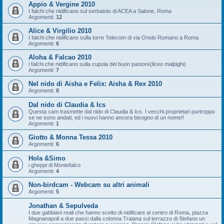
Appio & Vergine 2010
I falchi che nidificano sul serbatoio di ACEA a Salone, Roma
Argomenti:
12
Alice & Virgilio 2010
I falchi che nidificano sulla torre Telecom di via Oriolo Romano a Roma
Argomenti:
6
Aloha & Falcao 2010
i falchi che nidificano sulla cupola del buon pastore(liceo malpighi)
Argomenti:
7
Nel nido di Aisha e Felix: Aisha & Rex 2010
Argomenti:
8
Dal nido di Claudia & Ics
Questa cam trasmette dal nido di Claudia & Ics. I vecchi proprietari purtroppo
se ne sono andati, ed i nuovi hanno ancora bisogno di un nome!!
Argomenti:
1
Giotto & Monna Tessa 2010
Argomenti:
6
Hola &Simo
i gheppi di Montefalco
Argomenti:
4
Non-birdcam - Webcam su altri animali
Argomenti:
5
Jonathan & Sepulveda
I due gabbiani reali che hanno scelto di nidificare al centro di Roma, piazza
Magnanapoli a due passi dalla colonna Traiana sul terrazzo di Stefano un