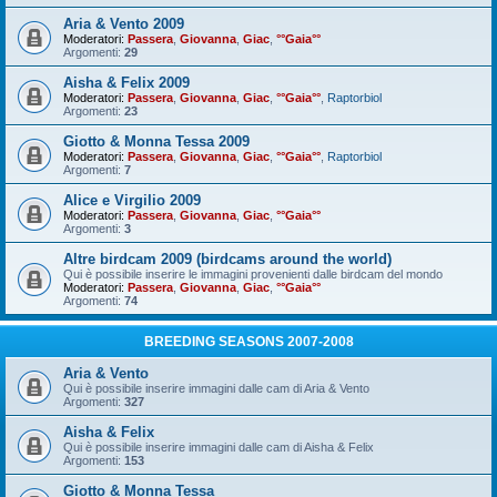
Aria & Vento 2009
Moderatori:
Passera
,
Giovanna
,
Giac
,
°°Gaia°°
Argomenti:
29
Aisha & Felix 2009
Moderatori:
Passera
,
Giovanna
,
Giac
,
°°Gaia°°
,
Raptorbiol
Argomenti:
23
Giotto & Monna Tessa 2009
Moderatori:
Passera
,
Giovanna
,
Giac
,
°°Gaia°°
,
Raptorbiol
Argomenti:
7
Alice e Virgilio 2009
Moderatori:
Passera
,
Giovanna
,
Giac
,
°°Gaia°°
Argomenti:
3
Altre birdcam 2009 (birdcams around the world)
Qui è possibile inserire le immagini provenienti dalle birdcam del mondo
Moderatori:
Passera
,
Giovanna
,
Giac
,
°°Gaia°°
Argomenti:
74
BREEDING SEASONS 2007-2008
Aria & Vento
Qui è possibile inserire immagini dalle cam di Aria & Vento
Argomenti:
327
Aisha & Felix
Qui è possibile inserire immagini dalle cam di Aisha & Felix
Argomenti:
153
Giotto & Monna Tessa