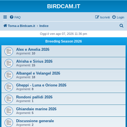
BIRDCAM.IT
FAQ
Iscriviti
Login
C
Torna a Birdcam.it
Indice
e
Oggi è ven ago 07, 2026 11:36 pm
r
Breeding Season 2026
c
Alex e Amelia 2026
a
Argomenti:
10
Alrisha e Sirius 2026
Argomenti:
15
Albangel e Velangel 2026
Argomenti:
18
Gheppi - Luna e Orione 2026
Argomenti:
8
Rondoni pallidi 2026
Argomenti:
1
Ghiandaie marine 2026
Argomenti:
5
Discussione generale
Argomenti:
2