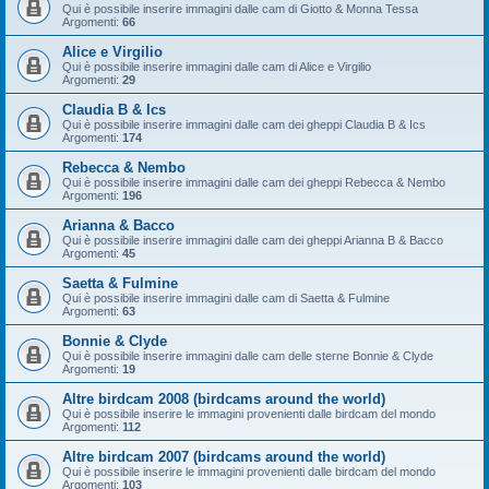
Qui è possibile inserire immagini dalle cam di Giotto & Monna Tessa
Argomenti:
66
Alice e Virgilio
Qui è possibile inserire immagini dalle cam di Alice e Virgilio
Argomenti:
29
Claudia B & Ics
Qui è possibile inserire immagini dalle cam dei gheppi Claudia B & Ics
Argomenti:
174
Rebecca & Nembo
Qui è possibile inserire immagini dalle cam dei gheppi Rebecca & Nembo
Argomenti:
196
Arianna & Bacco
Qui è possibile inserire immagini dalle cam dei gheppi Arianna B & Bacco
Argomenti:
45
Saetta & Fulmine
Qui è possibile inserire immagini dalle cam di Saetta & Fulmine
Argomenti:
63
Bonnie & Clyde
Qui è possibile inserire immagini dalle cam delle sterne Bonnie & Clyde
Argomenti:
19
Altre birdcam 2008 (birdcams around the world)
Qui è possibile inserire le immagini provenienti dalle birdcam del mondo
Argomenti:
112
Altre birdcam 2007 (birdcams around the world)
Qui è possibile inserire le immagini provenienti dalle birdcam del mondo
Argomenti:
103