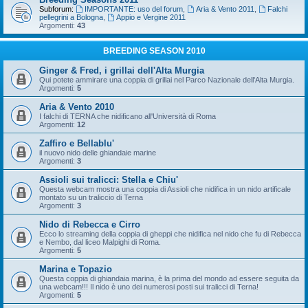
Subforum:
IMPORTANTE: uso del forum
,
Aria & Vento 2011
,
Falchi
pellegrini a Bologna
,
Appio e Vergine 2011
Argomenti:
43
BREEDING SEASON 2010
Ginger & Fred, i grillai dell'Alta Murgia
Qui potete ammirare una coppia di grillai nel Parco Nazionale dell'Alta Murgia.
Argomenti:
5
Aria & Vento 2010
I falchi di TERNA che nidificano all'Università di Roma
Argomenti:
12
Zaffiro e Bellablu'
il nuovo nido delle ghiandaie marine
Argomenti:
3
Assioli sui tralicci: Stella e Chiu'
Questa webcam mostra una coppia di Assioli che nidifica in un nido artificale
montato su un traliccio di Terna
Argomenti:
3
Nido di Rebecca e Cirro
Ecco lo streaming della coppia di gheppi che nidifica nel nido che fu di Rebecca
e Nembo, dal liceo Malpighi di Roma.
Argomenti:
5
Marina e Topazio
Questa coppia di ghiandaia marina, è la prima del mondo ad essere seguita da
una webcam!!! Il nido è uno dei numerosi posti sui tralicci di Terna!
Argomenti:
5