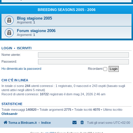
BREEDING SEASONS 2005 - 2006
Blog stagione 2005
Argomenti:
1
Forum stagione 2006
Argomenti:
1
LOGIN
•
ISCRIVITI
Nome utente:
Password:
Ho dimenticato la password
Ricordami
CHI C’È IN LINEA
In totale ci sono
244
utenti connessi : 1 registrato, 0 nascosti e 243 ospiti (basato sugli
utenti attivi negli ultimi 5 minuti)
Record di utenti connessi:
10722
registrato il dom mag 24, 2026 2:46 am
STATISTICHE
Totale messaggi
140820
• Totale argomenti
2775
• Totale iscritti
4070
• Ultimo iscritto
Oleksandr
Torna a Birdcam.it
Indice
Tutti gli orari sono
UTC+02:00