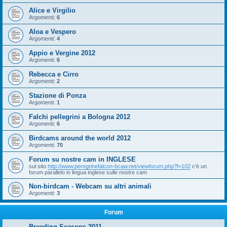
Alice e Virgilio
Argomenti:
6
Aloa e Vespero
Argomenti:
4
Appio e Vergine 2012
Argomenti:
6
Rebecca e Cirro
Argomenti:
2
Stazione di Ponza
Argomenti:
1
Falchi pellegrini a Bologna 2012
Argomenti:
6
Birdcams around the world 2012
Argomenti:
70
Forum su nostre cam in INGLESE
sul sito
http://www.peregrinefalcon-bcaw.net/viewforum.php?f=102
c'è un
forum parallelo in lingua inglese sulle nostre cam
Non-birdcam - Webcam su altri animali
Argomenti:
3
Forum
Breeding Seasons 2011