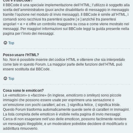
Cos’è il BBCode?
Il BBCode è una speciale implementazione dell’HTML; l’utilizzo è soggetto alla
scelta dell’amministratore (puoi anche disabilitarlo di messaggio in messaggio
tramite l’opzione nel modulo di invio messaggi). Il BBCode è simile all’HTML, i
comandi sono racchiusi tra parentesi quadre [ e ] anziché tra parentesi
angolari < e > e offre un controllo maggiore su cosa e come viene mostrato nei
messaggi. Per maggiori informazioni sul BBCode leggi la guida presente nella
pagina per l’invio dei messaggi.
Top
Posso usare l’HTML?
No. Non è possibile inserire del codice HTML e ottenere che sia interpretato
come tale in questo Forum. La maggior parte delle funzioni dell’HTML può
essere sostituita dal BBCode.
Top
Cosa sono le emoticon?
Le «emoticon» o «faccine» (in inglese,
emoticons
o
smileys
) sono piccole
immagini che possono essere usate per esprimere una sensazione o
un’emozione con pochi caratteri; ad es. :) significa felice, :( significa triste.
Questo Forum trasforma automaticamente queste serie di caratteri in immagini.
La lista completa delle emoticon è visibile nella pagina di invio messaggi.
Cerca di non esagerare nell’uso delle emoticon, possono facilmente rendere
un messaggio illeggibile, e un moderatore potrebbe decidere di modificarlo o
addirittura rimuoverlo.