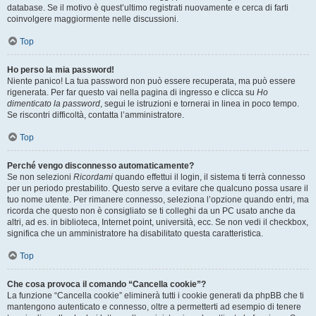
database. Se il motivo è quest’ultimo registrati nuovamente e cerca di farti
coinvolgere maggiormente nelle discussioni.
Top
Ho perso la mia password!
Niente panico! La tua password non può essere recuperata, ma può essere
rigenerata. Per far questo vai nella pagina di ingresso e clicca su
Ho
dimenticato la password
, segui le istruzioni e tornerai in linea in poco tempo.
Se riscontri difficoltà, contatta l’amministratore.
Top
Perché vengo disconnesso automaticamente?
Se non selezioni
Ricordami
quando effettui il login, il sistema ti terrà connesso
per un periodo prestabilito. Questo serve a evitare che qualcuno possa usare il
tuo nome utente. Per rimanere connesso, seleziona l’opzione quando entri, ma
ricorda che questo non è consigliato se ti colleghi da un PC usato anche da
altri, ad es. in biblioteca, Internet point, università, ecc. Se non vedi il checkbox,
significa che un amministratore ha disabilitato questa caratteristica.
Top
Che cosa provoca il comando “Cancella cookie”?
La funzione “Cancella cookie” eliminerà tutti i cookie generati da phpBB che ti
mantengono autenticato e connesso, oltre a permetterti ad esempio di tenere