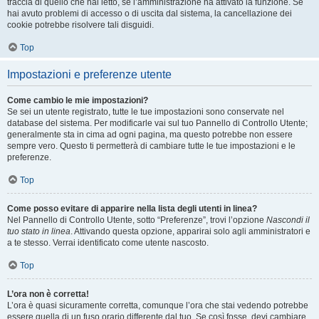
traccia di quello che hai letto, se l’amministrazione ha attivato la funzione. Se
hai avuto problemi di accesso o di uscita dal sistema, la cancellazione dei
cookie potrebbe risolvere tali disguidi.
Top
Impostazioni e preferenze utente
Come cambio le mie impostazioni?
Se sei un utente registrato, tutte le tue impostazioni sono conservate nel
database del sistema. Per modificarle vai sul tuo Pannello di Controllo Utente;
generalmente sta in cima ad ogni pagina, ma questo potrebbe non essere
sempre vero. Questo ti permetterà di cambiare tutte le tue impostazioni e le
preferenze.
Top
Come posso evitare di apparire nella lista degli utenti in linea?
Nel Pannello di Controllo Utente, sotto “Preferenze”, trovi l’opzione
Nascondi il
tuo stato in linea
. Attivando questa opzione, apparirai solo agli amministratori e
a te stesso. Verrai identificato come utente nascosto.
Top
L’ora non è corretta!
L’ora è quasi sicuramente corretta, comunque l’ora che stai vedendo potrebbe
essere quella di un fuso orario differente dal tuo. Se così fosse, devi cambiare