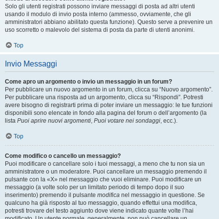
Solo gli utenti registrati possono inviare messaggi di posta ad altri utenti
usando il modulo di invio posta interno (ammesso, ovviamente, che gli
amministratori abbiano abilitato questa funzione). Questo serve a prevenire un
uso scorretto o malevolo del sistema di posta da parte di utenti anonimi.
Top
Invio Messaggi
Come apro un argomento o invio un messaggio in un forum?
Per pubblicare un nuovo argomento in un forum, clicca su “Nuovo argomento”.
Per pubblicare una risposta ad un argomento, clicca su “Rispondi”. Potresti
avere bisogno di registrarti prima di poter inviare un messaggio: le tue funzioni
disponibili sono elencate in fondo alla pagina del forum o dell’argomento (la
lista
Puoi aprire nuovi argomenti
,
Puoi votare nei sondaggi
, ecc.).
Top
Come modifico o cancello un messaggio?
Puoi modificare o cancellare solo i tuoi messaggi, a meno che tu non sia un
amministratore o un moderatore. Puoi cancellare un messaggio premendo il
pulsante con la «X» nel messaggio che vuoi eliminare. Puoi modificare un
messaggio (a volte solo per un limitato periodo di tempo dopo il suo
inserimento) premendo il pulsante
modifica
nel messaggio in questione. Se
qualcuno ha già risposto al tuo messaggio, quando effettui una modifica,
potresti trovare del testo aggiunto dove viene indicato quante volte l’hai
modificato. Un utente normale, generalmente, non può cancellare un