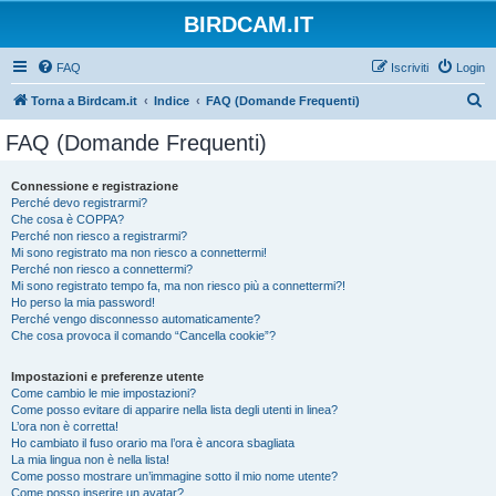
BIRDCAM.IT
FAQ
Iscriviti
Login
C
Torna a Birdcam.it
Indice
FAQ (Domande Frequenti)
e
FAQ (Domande Frequenti)
r
c
Connessione e registrazione
Perché devo registrarmi?
a
Che cosa è COPPA?
Perché non riesco a registrarmi?
Mi sono registrato ma non riesco a connettermi!
Perché non riesco a connettermi?
Mi sono registrato tempo fa, ma non riesco più a connettermi?!
Ho perso la mia password!
Perché vengo disconnesso automaticamente?
Che cosa provoca il comando “Cancella cookie”?
Impostazioni e preferenze utente
Come cambio le mie impostazioni?
Come posso evitare di apparire nella lista degli utenti in linea?
L’ora non è corretta!
Ho cambiato il fuso orario ma l’ora è ancora sbagliata
La mia lingua non è nella lista!
Come posso mostrare un’immagine sotto il mio nome utente?
Come posso inserire un avatar?