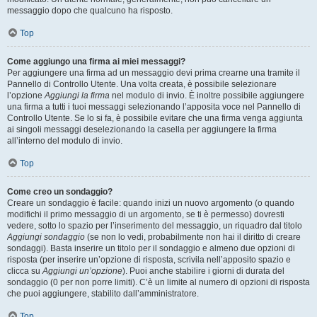
messaggio dopo che qualcuno ha risposto.
Top
Come aggiungo una firma ai miei messaggi?
Per aggiungere una firma ad un messaggio devi prima crearne una tramite il
Pannello di Controllo Utente. Una volta creata, è possibile selezionare
l’opzione
Aggiungi la firma
nel modulo di invio. È inoltre possibile aggiungere
una firma a tutti i tuoi messaggi selezionando l’apposita voce nel Pannello di
Controllo Utente. Se lo si fa, è possibile evitare che una firma venga aggiunta
ai singoli messaggi deselezionando la casella per aggiungere la firma
all’interno del modulo di invio.
Top
Come creo un sondaggio?
Creare un sondaggio è facile: quando inizi un nuovo argomento (o quando
modifichi il primo messaggio di un argomento, se ti è permesso) dovresti
vedere, sotto lo spazio per l’inserimento del messaggio, un riquadro dal titolo
Aggiungi sondaggio
(se non lo vedi, probabilmente non hai il diritto di creare
sondaggi). Basta inserire un titolo per il sondaggio e almeno due opzioni di
risposta (per inserire un’opzione di risposta, scrivila nell’apposito spazio e
clicca su
Aggiungi un’opzione
). Puoi anche stabilire i giorni di durata del
sondaggio (0 per non porre limiti). C’è un limite al numero di opzioni di risposta
che puoi aggiungere, stabilito dall’amministratore.
Top