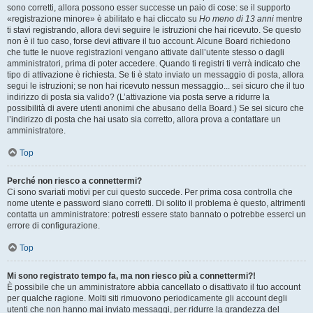
sono corretti, allora possono esser successe un paio di cose: se il supporto
«registrazione minore» è abilitato e hai cliccato su
Ho meno di 13 anni
mentre
ti stavi registrando, allora devi seguire le istruzioni che hai ricevuto. Se questo
non è il tuo caso, forse devi attivare il tuo account. Alcune Board richiedono
che tutte le nuove registrazioni vengano attivate dall’utente stesso o dagli
amministratori, prima di poter accedere. Quando ti registri ti verrà indicato che
tipo di attivazione è richiesta. Se ti è stato inviato un messaggio di posta, allora
segui le istruzioni; se non hai ricevuto nessun messaggio... sei sicuro che il tuo
indirizzo di posta sia valido? (L’attivazione via posta serve a ridurre la
possibilità di avere utenti anonimi che abusano della Board.) Se sei sicuro che
l’indirizzo di posta che hai usato sia corretto, allora prova a contattare un
amministratore.
Top
Perché non riesco a connettermi?
Ci sono svariati motivi per cui questo succede. Per prima cosa controlla che
nome utente e password siano corretti. Di solito il problema è questo, altrimenti
contatta un amministratore: potresti essere stato bannato o potrebbe esserci un
errore di configurazione.
Top
Mi sono registrato tempo fa, ma non riesco più a connettermi?!
È possibile che un amministratore abbia cancellato o disattivato il tuo account
per qualche ragione. Molti siti rimuovono periodicamente gli account degli
utenti che non hanno mai inviato messaggi, per ridurre la grandezza del