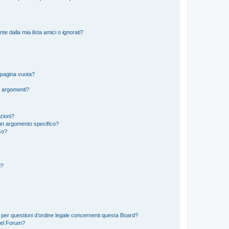
 dalla mia lista amici o ignorati?
 pagina vuota?
i argomenti?
izioni?
un argomento specifico?
co?
d?
 per questioni d’ordine legale concernenti questa Board?
del Forum?