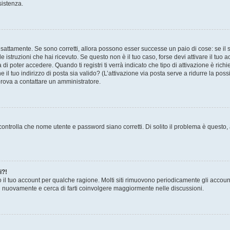
sistenza.
sattamente. Se sono corretti, allora possono esser successe un paio di cose: se il 
le istruzioni che hai ricevuto. Se questo non è il tuo caso, forse devi attivare il tu
di poter accedere. Quando ti registri ti verrà indicato che tipo di attivazione è richi
e il tuo indirizzo di posta sia valido? (L’attivazione via posta serve a ridurre la po
 prova a contattare un amministratore.
ontrolla che nome utente e password siano corretti. Di solito il problema è questo, a
i?!
o il tuo account per qualche ragione. Molti siti rimuovono periodicamente gli accoun
ti nuovamente e cerca di farti coinvolgere maggiormente nelle discussioni.