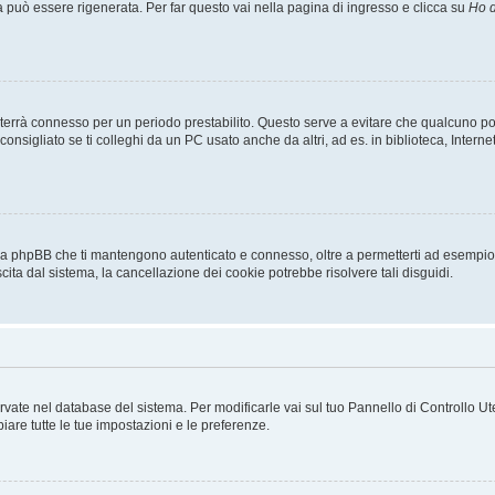
uò essere rigenerata. Per far questo vai nella pagina di ingresso e clicca su
Ho d
a ti terrà connesso per un periodo prestabilito. Questo serve a evitare che qualcuno
sigliato se ti colleghi da un PC usato anche da altri, ad es. in biblioteca, Internet
 da phpBB che ti mantengono autenticato e connesso, oltre a permetterti ad esempio d
cita dal sistema, la cancellazione dei cookie potrebbe risolvere tali disguidi.
servate nel database del sistema. Per modificarle vai sul tuo Pannello di Controllo
re tutte le tue impostazioni e le preferenze.