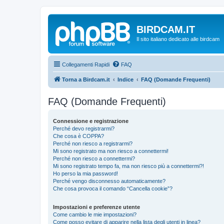
BIRDCAM.IT
Il sito italiano dedicato alle birdcam
Collegamenti Rapidi
FAQ
Torna a Birdcam.it
Indice
FAQ (Domande Frequenti)
FAQ (Domande Frequenti)
Connessione e registrazione
Perché devo registrarmi?
Che cosa è COPPA?
Perché non riesco a registrarmi?
Mi sono registrato ma non riesco a connettermi!
Perché non riesco a connettermi?
Mi sono registrato tempo fa, ma non riesco più a connettermi?!
Ho perso la mia password!
Perché vengo disconnesso automaticamente?
Che cosa provoca il comando “Cancella cookie”?
Impostazioni e preferenze utente
Come cambio le mie impostazioni?
Come posso evitare di apparire nella lista degli utenti in linea?