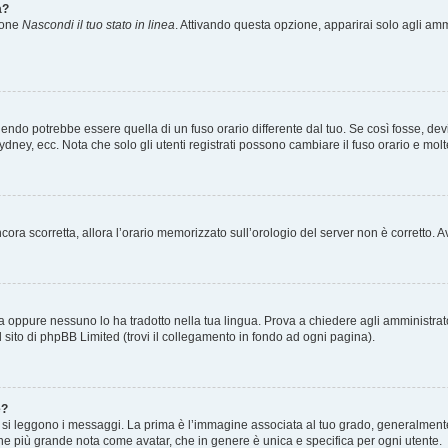
a?
zione
Nascondi il tuo stato in linea
. Attivando questa opzione, apparirai solo agli ammi
ndo potrebbe essere quella di un fuso orario differente dal tuo. Se così fosse, devi 
ydney, ecc. Nota che solo gli utenti registrati possono cambiare il fuso orario e mol
 ancora scorretta, allora l’orario memorizzato sull’orologio del server non è corretto
a oppure nessuno lo ha tradotto nella tua lingua. Prova a chiedere agli amministrator
l sito di phpBB Limited (trovi il collegamento in fondo ad ogni pagina).
e?
 leggono i messaggi. La prima è l’immagine associata al tuo grado, generalmente ha
agine più grande nota come avatar, che in genere è unica e specifica per ogni utente.