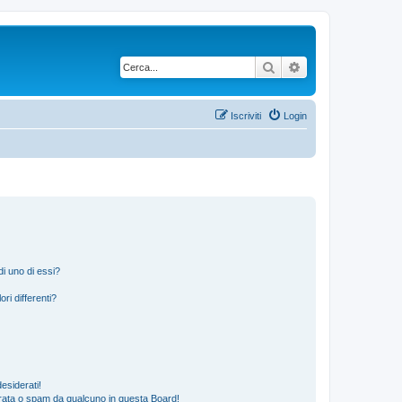
Cerca
Ricerca avanzata
Iscriviti
Login
i uno di essi?
ri differenti?
esiderati!
rata o spam da qualcuno in questa Board!