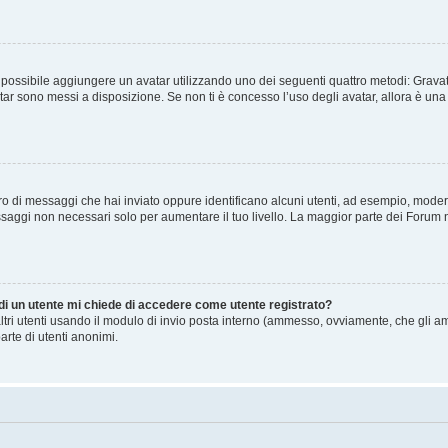
” è possibile aggiungere un avatar utilizzando uno dei seguenti quattro metodi: Gra
atar sono messi a disposizione. Se non ti è concesso l’uso degli avatar, allora è un
mero di messaggi che hai inviato oppure identificano alcuni utenti, ad esempio, mode
ssaggi non necessari solo per aumentare il tuo livello. La maggior parte dei Forum
 di un utente mi chiede di accedere come utente registrato?
altri utenti usando il modulo di invio posta interno (ammesso, ovviamente, che gli a
arte di utenti anonimi.