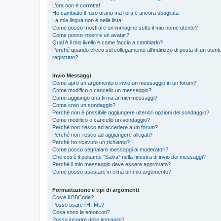
L’ora non è corretta!
Ho cambiato il fuso orario ma l’ora è ancora sbagliata
La mia lingua non è nella lista!
Come posso mostrare un’immagine sotto il mio nome utente?
Come posso inserire un avatar?
Qual è il mio livello e come faccio a cambiarlo?
Perché quando clicco sul collegamento all’indirizzo di posta di un ute
registrato?
Invio Messaggi
Come apro un argomento o invio un messaggio in un forum?
Come modifico o cancello un messaggio?
Come aggiungo una firma ai miei messaggi?
Come creo un sondaggio?
Perché non è possibile aggiungere ulteriori opzioni del sondaggio?
Come modifico o cancello un sondaggio?
Perché non riesco ad accedere a un forum?
Perché non riesco ad aggiungere allegati?
Perché ho ricevuto un richiamo?
Come posso segnalare messaggi ai moderatori?
Che cos’è il pulsante “Salva” nella finestra di invio dei messaggi?
Perché il mio messaggio deve essere approvato?
Come posso spostare in cima un mio argomento?
Formattazione e tipi di argomenti
Cos’è il BBCode?
Posso usare l’HTML?
Cosa sono le emoticon?
Posso inserire delle immagini?