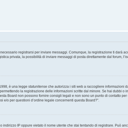
necessario registrarsi per inviare messaggi. Comunque, la registrazione ti darà acce
tica privata, la possibilità di inviare messaggi di posta direttamente dal forum, l’is
98, è una legge statunitense che autorizza i siti web a raccogliere informazioni da 
, permettendo la registrazione delle informazioni scritte dal minore. Se hai dubbi o i
esta Board non possono fornire consigli legali e non sono un punto di contatto per q
i e/o per questioni d’ordine legale concernenti questa Board?”.
 indirizzo IP oppure vietato il nome utente che stai tentando di registrare. Può anch