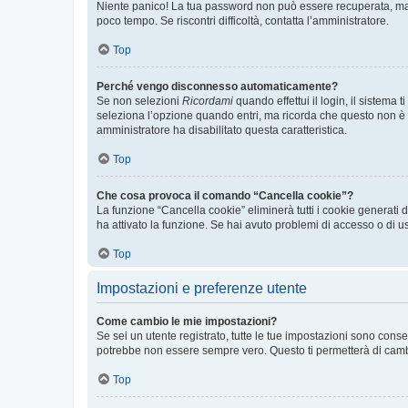
Niente panico! La tua password non può essere recuperata, ma p
poco tempo. Se riscontri difficoltà, contatta l’amministratore.
Top
Perché vengo disconnesso automaticamente?
Se non selezioni
Ricordami
quando effettui il login, il sistem
seleziona l’opzione quando entri, ma ricorda che questo non è con
amministratore ha disabilitato questa caratteristica.
Top
Che cosa provoca il comando “Cancella cookie”?
La funzione “Cancella cookie” eliminerà tutti i cookie generati
ha attivato la funzione. Se hai avuto problemi di accesso o di us
Top
Impostazioni e preferenze utente
Come cambio le mie impostazioni?
Se sei un utente registrato, tutte le tue impostazioni sono con
potrebbe non essere sempre vero. Questo ti permetterà di cambia
Top