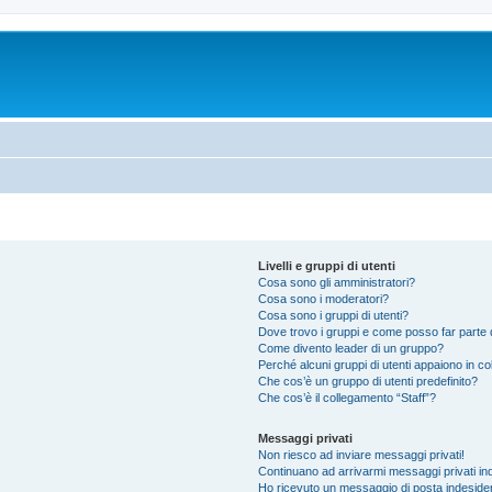
Livelli e gruppi di utenti
Cosa sono gli amministratori?
Cosa sono i moderatori?
Cosa sono i gruppi di utenti?
Dove trovo i gruppi e come posso far parte d
Come divento leader di un gruppo?
Perché alcuni gruppi di utenti appaiono in colo
Che cos’è un gruppo di utenti predefinito?
Che cos’è il collegamento “Staff”?
Messaggi privati
Non riesco ad inviare messaggi privati!
Continuano ad arrivarmi messaggi privati ind
Ho ricevuto un messaggio di posta indeside