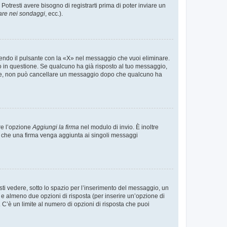
tresti avere bisogno di registrarti prima di poter inviare un
are nei sondaggi
, ecc.).
endo il pulsante con la «X» nel messaggio che vuoi eliminare.
in questione. Se qualcuno ha già risposto al tuo messaggio,
mente, non può cancellare un messaggio dopo che qualcuno ha
re l’opzione
Aggiungi la firma
nel modulo di invio. È inoltre
re che una firma venga aggiunta ai singoli messaggi
i vedere, sotto lo spazio per l’inserimento del messaggio, un
o e almeno due opzioni di risposta (per inserire un’opzione di
). C’è un limite al numero di opzioni di risposta che puoi