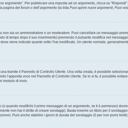
 argomento”. Per pubblicare una risposta ad un argomento, clicca su “Rispondi”. Po
la pagina del forum o dell’argomento (la lista
Puoi aprire nuovi argomenti
,
Puoi vot
 tu non sia un amministratore o un moderatore. Puoi cancellare un messaggio prem
iodo di tempo dopo il suo inserimento) premendo il pulsante
modifica
nel messaggio 
nto dove viene indicato quante volte l’hai modificato. Un utente normale, general
a tramite il Pannello di Controllo Utente. Una volta creata, è possibile seleziona
ndo l’apposita voce nel Pannello di Controllo Utente. Se lo si fa, è possibile evita
el modulo di invio.
(o quando modifichi il primo messaggio di un argomento, se ti è permesso) dovrest
mente non hai il diritto di creare sondaggi). Basta inserire un titolo per il sondaggi
pzione
). Puoi anche stabilire i giorni di durata del sondaggio (0 per non porre limiti