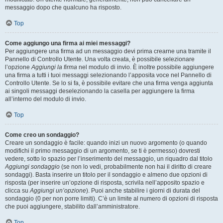
messaggio dopo che qualcuno ha risposto.
Top
Come aggiungo una firma ai miei messaggi?
Per aggiungere una firma ad un messaggio devi prima crearne una tramite il
Pannello di Controllo Utente. Una volta creata, è possibile selezionare
l’opzione
Aggiungi la firma
nel modulo di invio. È inoltre possibile aggiungere
una firma a tutti i tuoi messaggi selezionando l’apposita voce nel Pannello di
Controllo Utente. Se lo si fa, è possibile evitare che una firma venga aggiunta
ai singoli messaggi deselezionando la casella per aggiungere la firma
all’interno del modulo di invio.
Top
Come creo un sondaggio?
Creare un sondaggio è facile: quando inizi un nuovo argomento (o quando
modifichi il primo messaggio di un argomento, se ti è permesso) dovresti
vedere, sotto lo spazio per l’inserimento del messaggio, un riquadro dal titolo
Aggiungi sondaggio
(se non lo vedi, probabilmente non hai il diritto di creare
sondaggi). Basta inserire un titolo per il sondaggio e almeno due opzioni di
risposta (per inserire un’opzione di risposta, scrivila nell’apposito spazio e
clicca su
Aggiungi un’opzione
). Puoi anche stabilire i giorni di durata del
sondaggio (0 per non porre limiti). C’è un limite al numero di opzioni di risposta
che puoi aggiungere, stabilito dall’amministratore.
Top