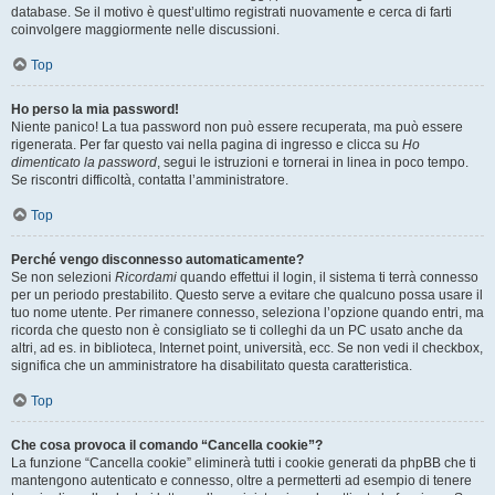
database. Se il motivo è quest’ultimo registrati nuovamente e cerca di farti
coinvolgere maggiormente nelle discussioni.
Top
Ho perso la mia password!
Niente panico! La tua password non può essere recuperata, ma può essere
rigenerata. Per far questo vai nella pagina di ingresso e clicca su
Ho
dimenticato la password
, segui le istruzioni e tornerai in linea in poco tempo.
Se riscontri difficoltà, contatta l’amministratore.
Top
Perché vengo disconnesso automaticamente?
Se non selezioni
Ricordami
quando effettui il login, il sistema ti terrà connesso
per un periodo prestabilito. Questo serve a evitare che qualcuno possa usare il
tuo nome utente. Per rimanere connesso, seleziona l’opzione quando entri, ma
ricorda che questo non è consigliato se ti colleghi da un PC usato anche da
altri, ad es. in biblioteca, Internet point, università, ecc. Se non vedi il checkbox,
significa che un amministratore ha disabilitato questa caratteristica.
Top
Che cosa provoca il comando “Cancella cookie”?
La funzione “Cancella cookie” eliminerà tutti i cookie generati da phpBB che ti
mantengono autenticato e connesso, oltre a permetterti ad esempio di tenere