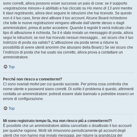
sono corretti, allora possono esser successe un paio di cose: se il supporto
«registrazione minore» è abilitato e hai cliccato su
Ho meno di 13 anni
mentre
ti stavi registrando, allora devi seguire le istruzioni che hai ricevuto. Se questo
non è il tuo caso, forse devi attivare il tuo account. Alcune Board richiedono
che tutte le nuove registrazioni vengano attivate dall’utente stesso o dagli
amministratori, prima di poter accedere. Quando ti registri ti verrà indicato che
tipo di attivazione è richiesta. Se ti è stato inviato un messaggio di posta, allora
segui le istruzioni; se non hai ricevuto nessun messaggio... sei sicuro che il tuo
indirizzo di posta sia valido? (L’attivazione via posta serve a ridurre la
possibilità di avere utenti anonimi che abusano della Board.) Se sei sicuro che
l’indirizzo di posta che hai usato sia corretto, allora prova a contattare un
amministratore.
Top
Perché non riesco a connettermi?
Ci sono svariati motivi per cui questo succede. Per prima cosa controlla che
nome utente e password siano corretti. Di solito il problema è questo, altrimenti
contatta un amministratore: potresti essere stato bannato o potrebbe esserci un
errore di configurazione.
Top
Mi sono registrato tempo fa, ma non riesco più a connettermi?!
È possibile che un amministratore abbia cancellato o disattivato il tuo account
per qualche ragione. Molti siti rimuovono periodicamente gli account degli
utenti che non hanno mai inviato messaggi, per ridurre la grandezza del