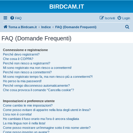
BIRDCAM.IT
FAQ
Iscriviti
Login
C
Torna a Birdcam.it
Indice
FAQ (Domande Frequenti)
e
FAQ (Domande Frequenti)
r
c
Connessione e registrazione
Perché devo registrarmi?
a
Che cosa è COPPA?
Perché non riesco a registrarmi?
Mi sono registrato ma non riesco a connettermi!
Perché non riesco a connettermi?
Mi sono registrato tempo fa, ma non riesco più a connettermi?!
Ho perso la mia password!
Perché vengo disconnesso automaticamente?
Che cosa provoca il comando “Cancella cookie”?
Impostazioni e preferenze utente
Come cambio le mie impostazioni?
Come posso evitare di apparire nella lista degli utenti in linea?
L’ora non è corretta!
Ho cambiato il fuso orario ma l’ora è ancora sbagliata
La mia lingua non è nella lista!
Come posso mostrare un’immagine sotto il mio nome utente?
Come posso inserire un avatar?