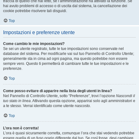
traccia di quello che hai letto, se l’amministrazione ha attivato la funzione. Se
hai avuto problemi di accesso o di uscita dal sistema, la cancellazione dei
cookie potrebbe risolvere tali disguidi.
Top
Impostazioni e preferenze utente
Come cambio le mie impostazioni?
Se sei un utente registrato, tutte le tue impostazioni sono conservate nel
database del sistema. Per modificarle vai sul tuo Pannello di Controllo Utente;
generalmente sta in cima ad ogni pagina, ma questo potrebbe non essere
sempre vero. Questo ti permetterà di cambiare tutte le tue impostazioni e le
preferenze.
Top
Come posso evitare di apparire nella lista degli utenti in linea?
Nel Pannello di Controllo Utente, sotto “Preferenze”, trovi l’opzione
Nascondi il
tuo stato in linea
. Attivando questa opzione, apparirai solo agli amministratori e
a te stesso. Verrai identificato come utente nascosto.
Top
L’ora non è corretta!
L’ora è quasi sicuramente corretta, comunque l’ora che stai vedendo potrebbe
essere quella di un fuso orario differente dal tuo. Se così fosse, devi cambiare