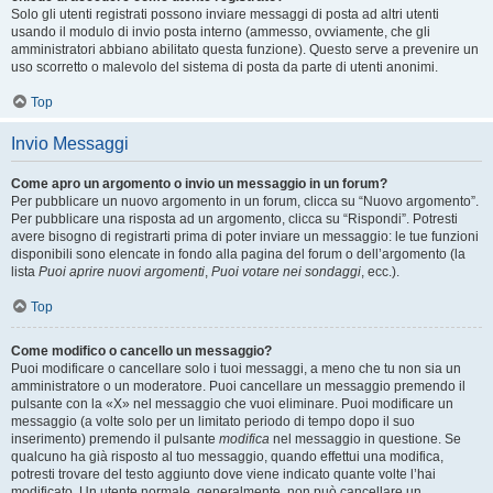
Solo gli utenti registrati possono inviare messaggi di posta ad altri utenti
usando il modulo di invio posta interno (ammesso, ovviamente, che gli
amministratori abbiano abilitato questa funzione). Questo serve a prevenire un
uso scorretto o malevolo del sistema di posta da parte di utenti anonimi.
Top
Invio Messaggi
Come apro un argomento o invio un messaggio in un forum?
Per pubblicare un nuovo argomento in un forum, clicca su “Nuovo argomento”.
Per pubblicare una risposta ad un argomento, clicca su “Rispondi”. Potresti
avere bisogno di registrarti prima di poter inviare un messaggio: le tue funzioni
disponibili sono elencate in fondo alla pagina del forum o dell’argomento (la
lista
Puoi aprire nuovi argomenti
,
Puoi votare nei sondaggi
, ecc.).
Top
Come modifico o cancello un messaggio?
Puoi modificare o cancellare solo i tuoi messaggi, a meno che tu non sia un
amministratore o un moderatore. Puoi cancellare un messaggio premendo il
pulsante con la «X» nel messaggio che vuoi eliminare. Puoi modificare un
messaggio (a volte solo per un limitato periodo di tempo dopo il suo
inserimento) premendo il pulsante
modifica
nel messaggio in questione. Se
qualcuno ha già risposto al tuo messaggio, quando effettui una modifica,
potresti trovare del testo aggiunto dove viene indicato quante volte l’hai
modificato. Un utente normale, generalmente, non può cancellare un