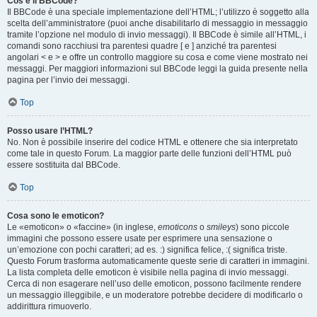
Cos’è il BBCode?
Il BBCode è una speciale implementazione dell’HTML; l’utilizzo è soggetto alla
scelta dell’amministratore (puoi anche disabilitarlo di messaggio in messaggio
tramite l’opzione nel modulo di invio messaggi). Il BBCode è simile all’HTML, i
comandi sono racchiusi tra parentesi quadre [ e ] anziché tra parentesi
angolari < e > e offre un controllo maggiore su cosa e come viene mostrato nei
messaggi. Per maggiori informazioni sul BBCode leggi la guida presente nella
pagina per l’invio dei messaggi.
Top
Posso usare l’HTML?
No. Non è possibile inserire del codice HTML e ottenere che sia interpretato
come tale in questo Forum. La maggior parte delle funzioni dell’HTML può
essere sostituita dal BBCode.
Top
Cosa sono le emoticon?
Le «emoticon» o «faccine» (in inglese,
emoticons
o
smileys
) sono piccole
immagini che possono essere usate per esprimere una sensazione o
un’emozione con pochi caratteri; ad es. :) significa felice, :( significa triste.
Questo Forum trasforma automaticamente queste serie di caratteri in immagini.
La lista completa delle emoticon è visibile nella pagina di invio messaggi.
Cerca di non esagerare nell’uso delle emoticon, possono facilmente rendere
un messaggio illeggibile, e un moderatore potrebbe decidere di modificarlo o
addirittura rimuoverlo.