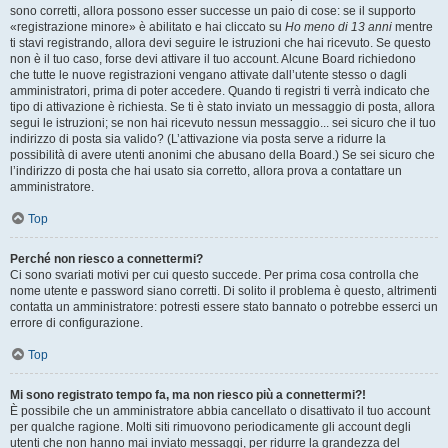
sono corretti, allora possono esser successe un paio di cose: se il supporto
«registrazione minore» è abilitato e hai cliccato su
Ho meno di 13 anni
mentre
ti stavi registrando, allora devi seguire le istruzioni che hai ricevuto. Se questo
non è il tuo caso, forse devi attivare il tuo account. Alcune Board richiedono
che tutte le nuove registrazioni vengano attivate dall’utente stesso o dagli
amministratori, prima di poter accedere. Quando ti registri ti verrà indicato che
tipo di attivazione è richiesta. Se ti è stato inviato un messaggio di posta, allora
segui le istruzioni; se non hai ricevuto nessun messaggio... sei sicuro che il tuo
indirizzo di posta sia valido? (L’attivazione via posta serve a ridurre la
possibilità di avere utenti anonimi che abusano della Board.) Se sei sicuro che
l’indirizzo di posta che hai usato sia corretto, allora prova a contattare un
amministratore.
Top
Perché non riesco a connettermi?
Ci sono svariati motivi per cui questo succede. Per prima cosa controlla che
nome utente e password siano corretti. Di solito il problema è questo, altrimenti
contatta un amministratore: potresti essere stato bannato o potrebbe esserci un
errore di configurazione.
Top
Mi sono registrato tempo fa, ma non riesco più a connettermi?!
È possibile che un amministratore abbia cancellato o disattivato il tuo account
per qualche ragione. Molti siti rimuovono periodicamente gli account degli
utenti che non hanno mai inviato messaggi, per ridurre la grandezza del