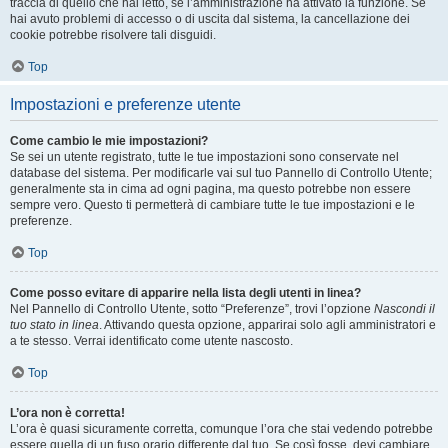
traccia di quello che hai letto, se l’amministrazione ha attivato la funzione. Se
hai avuto problemi di accesso o di uscita dal sistema, la cancellazione dei
cookie potrebbe risolvere tali disguidi.
Top
Impostazioni e preferenze utente
Come cambio le mie impostazioni?
Se sei un utente registrato, tutte le tue impostazioni sono conservate nel
database del sistema. Per modificarle vai sul tuo Pannello di Controllo Utente;
generalmente sta in cima ad ogni pagina, ma questo potrebbe non essere
sempre vero. Questo ti permetterà di cambiare tutte le tue impostazioni e le
preferenze.
Top
Come posso evitare di apparire nella lista degli utenti in linea?
Nel Pannello di Controllo Utente, sotto “Preferenze”, trovi l’opzione
Nascondi il
tuo stato in linea
. Attivando questa opzione, apparirai solo agli amministratori e
a te stesso. Verrai identificato come utente nascosto.
Top
L’ora non è corretta!
L’ora è quasi sicuramente corretta, comunque l’ora che stai vedendo potrebbe
essere quella di un fuso orario differente dal tuo. Se così fosse, devi cambiare