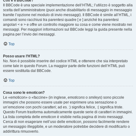
Cos’è il BBCode?
Il BBCode è una speciale implementazione dell’HTML; l’utilizzo è soggetto alla
scelta dell’amministratore (puoi anche disabilitarlo di messaggio in messaggio
tramite l’opzione nel modulo di invio messaggi). Il BBCode è simile all’HTML, i
comandi sono racchiusi tra parentesi quadre [ e ] anziché tra parentesi
angolari < e > e offre un controllo maggiore su cosa e come viene mostrato nei
messaggi. Per maggiori informazioni sul BBCode leggi la guida presente nella
pagina per l’invio dei messaggi.
Top
Posso usare l’HTML?
No. Non è possibile inserire del codice HTML e ottenere che sia interpretato
come tale in questo Forum. La maggior parte delle funzioni dell’HTML può
essere sostituita dal BBCode.
Top
Cosa sono le emoticon?
Le «emoticon» o «faccine» (in inglese,
emoticons
o
smileys
) sono piccole
immagini che possono essere usate per esprimere una sensazione o
un’emozione con pochi caratteri; ad es. :) significa felice, :( significa triste.
Questo Forum trasforma automaticamente queste serie di caratteri in immagini.
La lista completa delle emoticon è visibile nella pagina di invio messaggi.
Cerca di non esagerare nell’uso delle emoticon, possono facilmente rendere
un messaggio illeggibile, e un moderatore potrebbe decidere di modificarlo o
addirittura rimuoverlo.