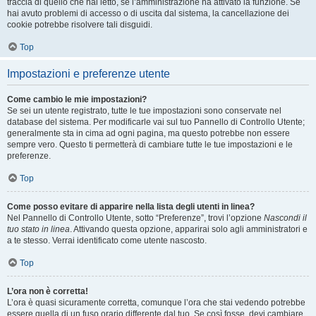
traccia di quello che hai letto, se l’amministrazione ha attivato la funzione. Se
hai avuto problemi di accesso o di uscita dal sistema, la cancellazione dei
cookie potrebbe risolvere tali disguidi.
Top
Impostazioni e preferenze utente
Come cambio le mie impostazioni?
Se sei un utente registrato, tutte le tue impostazioni sono conservate nel
database del sistema. Per modificarle vai sul tuo Pannello di Controllo Utente;
generalmente sta in cima ad ogni pagina, ma questo potrebbe non essere
sempre vero. Questo ti permetterà di cambiare tutte le tue impostazioni e le
preferenze.
Top
Come posso evitare di apparire nella lista degli utenti in linea?
Nel Pannello di Controllo Utente, sotto “Preferenze”, trovi l’opzione
Nascondi il
tuo stato in linea
. Attivando questa opzione, apparirai solo agli amministratori e
a te stesso. Verrai identificato come utente nascosto.
Top
L’ora non è corretta!
L’ora è quasi sicuramente corretta, comunque l’ora che stai vedendo potrebbe
essere quella di un fuso orario differente dal tuo. Se così fosse, devi cambiare