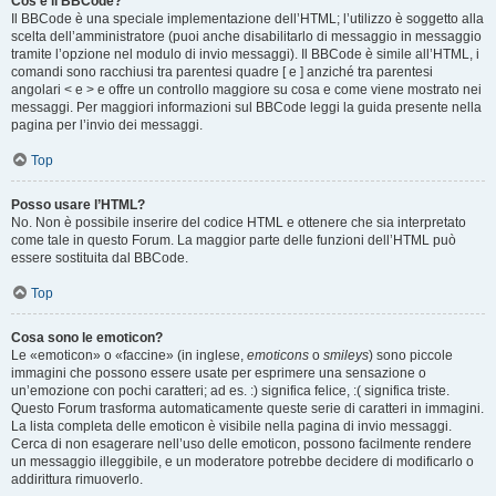
Cos’è il BBCode?
Il BBCode è una speciale implementazione dell’HTML; l’utilizzo è soggetto alla
scelta dell’amministratore (puoi anche disabilitarlo di messaggio in messaggio
tramite l’opzione nel modulo di invio messaggi). Il BBCode è simile all’HTML, i
comandi sono racchiusi tra parentesi quadre [ e ] anziché tra parentesi
angolari < e > e offre un controllo maggiore su cosa e come viene mostrato nei
messaggi. Per maggiori informazioni sul BBCode leggi la guida presente nella
pagina per l’invio dei messaggi.
Top
Posso usare l’HTML?
No. Non è possibile inserire del codice HTML e ottenere che sia interpretato
come tale in questo Forum. La maggior parte delle funzioni dell’HTML può
essere sostituita dal BBCode.
Top
Cosa sono le emoticon?
Le «emoticon» o «faccine» (in inglese,
emoticons
o
smileys
) sono piccole
immagini che possono essere usate per esprimere una sensazione o
un’emozione con pochi caratteri; ad es. :) significa felice, :( significa triste.
Questo Forum trasforma automaticamente queste serie di caratteri in immagini.
La lista completa delle emoticon è visibile nella pagina di invio messaggi.
Cerca di non esagerare nell’uso delle emoticon, possono facilmente rendere
un messaggio illeggibile, e un moderatore potrebbe decidere di modificarlo o
addirittura rimuoverlo.