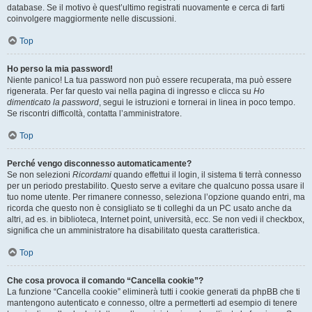
database. Se il motivo è quest’ultimo registrati nuovamente e cerca di farti
coinvolgere maggiormente nelle discussioni.
Top
Ho perso la mia password!
Niente panico! La tua password non può essere recuperata, ma può essere
rigenerata. Per far questo vai nella pagina di ingresso e clicca su
Ho
dimenticato la password
, segui le istruzioni e tornerai in linea in poco tempo.
Se riscontri difficoltà, contatta l’amministratore.
Top
Perché vengo disconnesso automaticamente?
Se non selezioni
Ricordami
quando effettui il login, il sistema ti terrà connesso
per un periodo prestabilito. Questo serve a evitare che qualcuno possa usare il
tuo nome utente. Per rimanere connesso, seleziona l’opzione quando entri, ma
ricorda che questo non è consigliato se ti colleghi da un PC usato anche da
altri, ad es. in biblioteca, Internet point, università, ecc. Se non vedi il checkbox,
significa che un amministratore ha disabilitato questa caratteristica.
Top
Che cosa provoca il comando “Cancella cookie”?
La funzione “Cancella cookie” eliminerà tutti i cookie generati da phpBB che ti
mantengono autenticato e connesso, oltre a permetterti ad esempio di tenere