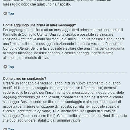
messaggio dopo che qualcuno ha risposto.
Top
Come aggiungo una firma ai miei messaggi?
Per aggiungere una firma ad un messaggio devi prima crearne una tramite il
Pannello di Controllo Utente. Una volta creata, è possibile selezionare
l’opzione
Aggiungi la firma
nel modulo di invio. È inoltre possibile aggiungere
una firma a tutti i tuoi messaggi selezionando l’apposita voce nel Pannello di
Controllo Utente. Se lo si fa, è possibile evitare che una firma venga aggiunta
ai singoli messaggi deselezionando la casella per aggiungere la firma
all’interno del modulo di invio.
Top
Come creo un sondaggio?
Creare un sondaggio è facile: quando inizi un nuovo argomento (o quando
modifichi il primo messaggio di un argomento, se ti è permesso) dovresti
vedere, sotto lo spazio per l’inserimento del messaggio, un riquadro dal titolo
Aggiungi sondaggio
(se non lo vedi, probabilmente non hai il diritto di creare
sondaggi). Basta inserire un titolo per il sondaggio e almeno due opzioni di
risposta (per inserire un’opzione di risposta, scrivila nell’apposito spazio e
clicca su
Aggiungi un’opzione
). Puoi anche stabilire i giorni di durata del
sondaggio (0 per non porre limiti). C’è un limite al numero di opzioni di risposta
che puoi aggiungere, stabilito dall’amministratore.
Top