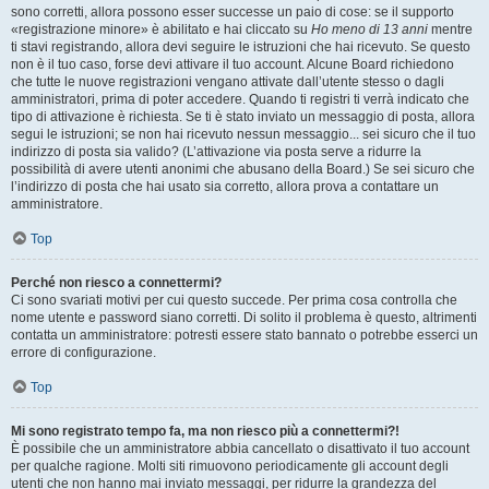
sono corretti, allora possono esser successe un paio di cose: se il supporto
«registrazione minore» è abilitato e hai cliccato su
Ho meno di 13 anni
mentre
ti stavi registrando, allora devi seguire le istruzioni che hai ricevuto. Se questo
non è il tuo caso, forse devi attivare il tuo account. Alcune Board richiedono
che tutte le nuove registrazioni vengano attivate dall’utente stesso o dagli
amministratori, prima di poter accedere. Quando ti registri ti verrà indicato che
tipo di attivazione è richiesta. Se ti è stato inviato un messaggio di posta, allora
segui le istruzioni; se non hai ricevuto nessun messaggio... sei sicuro che il tuo
indirizzo di posta sia valido? (L’attivazione via posta serve a ridurre la
possibilità di avere utenti anonimi che abusano della Board.) Se sei sicuro che
l’indirizzo di posta che hai usato sia corretto, allora prova a contattare un
amministratore.
Top
Perché non riesco a connettermi?
Ci sono svariati motivi per cui questo succede. Per prima cosa controlla che
nome utente e password siano corretti. Di solito il problema è questo, altrimenti
contatta un amministratore: potresti essere stato bannato o potrebbe esserci un
errore di configurazione.
Top
Mi sono registrato tempo fa, ma non riesco più a connettermi?!
È possibile che un amministratore abbia cancellato o disattivato il tuo account
per qualche ragione. Molti siti rimuovono periodicamente gli account degli
utenti che non hanno mai inviato messaggi, per ridurre la grandezza del