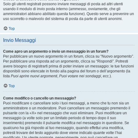
Solo gli utenti registrati possono inviare messaggi di posta ad altri utenti
usando il modulo di invio posta interno (ammesso, ovviamente, che gli
amministratori abbiano abilitato questa funzione). Questo serve a prevenire un
uso scorretto o malevolo del sistema di posta da parte di utenti anonimi.
Top
Invio Messaggi
Come apro un argomento o invio un messaggio in un forum?
Per pubblicare un nuovo argomento in un forum, clicca su “Nuovo argomento”.
Per pubblicare una risposta ad un argomento, clicca su “Rispondi”. Potresti
avere bisogno di registrarti prima di poter inviare un messaggio: le tue funzioni
disponibili sono elencate in fondo alla pagina del forum o dell’argomento (la
lista
Puoi aprire nuovi argomenti
,
Puoi votare nei sondaggi
, ecc.).
Top
Come modifico o cancello un messaggio?
Puoi modificare o cancellare solo i tuoi messaggi, a meno che tu non sia un
amministratore o un moderatore. Puoi cancellare un messaggio premendo il
pulsante con la «X» nel messaggio che vuoi eliminare. Puoi modificare un
messaggio (a volte solo per un limitato periodo di tempo dopo il suo
inserimento) premendo il pulsante
modifica
nel messaggio in questione. Se
qualcuno ha già risposto al tuo messaggio, quando effettui una modifica,
potresti trovare del testo aggiunto dove viene indicato quante volte l’hai
modificato. Un utente normale, generalmente, non può cancellare un