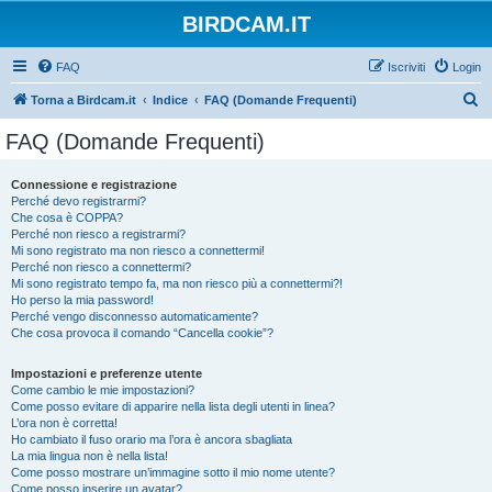
BIRDCAM.IT
FAQ
Iscriviti
Login
C
Torna a Birdcam.it
Indice
FAQ (Domande Frequenti)
e
FAQ (Domande Frequenti)
r
c
Connessione e registrazione
Perché devo registrarmi?
a
Che cosa è COPPA?
Perché non riesco a registrarmi?
Mi sono registrato ma non riesco a connettermi!
Perché non riesco a connettermi?
Mi sono registrato tempo fa, ma non riesco più a connettermi?!
Ho perso la mia password!
Perché vengo disconnesso automaticamente?
Che cosa provoca il comando “Cancella cookie”?
Impostazioni e preferenze utente
Come cambio le mie impostazioni?
Come posso evitare di apparire nella lista degli utenti in linea?
L’ora non è corretta!
Ho cambiato il fuso orario ma l’ora è ancora sbagliata
La mia lingua non è nella lista!
Come posso mostrare un’immagine sotto il mio nome utente?
Come posso inserire un avatar?