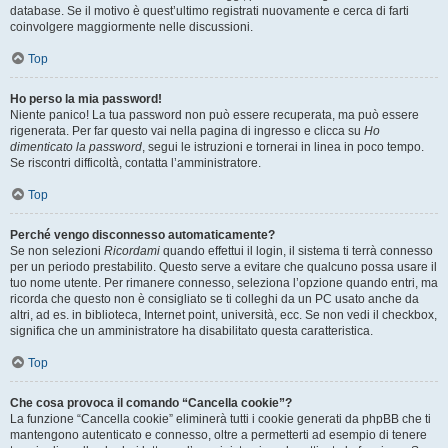
database. Se il motivo è quest’ultimo registrati nuovamente e cerca di farti
coinvolgere maggiormente nelle discussioni.
Top
Ho perso la mia password!
Niente panico! La tua password non può essere recuperata, ma può essere
rigenerata. Per far questo vai nella pagina di ingresso e clicca su
Ho
dimenticato la password
, segui le istruzioni e tornerai in linea in poco tempo.
Se riscontri difficoltà, contatta l’amministratore.
Top
Perché vengo disconnesso automaticamente?
Se non selezioni
Ricordami
quando effettui il login, il sistema ti terrà connesso
per un periodo prestabilito. Questo serve a evitare che qualcuno possa usare il
tuo nome utente. Per rimanere connesso, seleziona l’opzione quando entri, ma
ricorda che questo non è consigliato se ti colleghi da un PC usato anche da
altri, ad es. in biblioteca, Internet point, università, ecc. Se non vedi il checkbox,
significa che un amministratore ha disabilitato questa caratteristica.
Top
Che cosa provoca il comando “Cancella cookie”?
La funzione “Cancella cookie” eliminerà tutti i cookie generati da phpBB che ti
mantengono autenticato e connesso, oltre a permetterti ad esempio di tenere