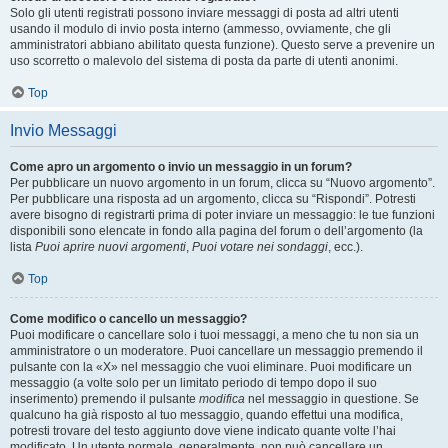
Solo gli utenti registrati possono inviare messaggi di posta ad altri utenti
usando il modulo di invio posta interno (ammesso, ovviamente, che gli
amministratori abbiano abilitato questa funzione). Questo serve a prevenire un
uso scorretto o malevolo del sistema di posta da parte di utenti anonimi.
Top
Invio Messaggi
Come apro un argomento o invio un messaggio in un forum?
Per pubblicare un nuovo argomento in un forum, clicca su “Nuovo argomento”.
Per pubblicare una risposta ad un argomento, clicca su “Rispondi”. Potresti
avere bisogno di registrarti prima di poter inviare un messaggio: le tue funzioni
disponibili sono elencate in fondo alla pagina del forum o dell’argomento (la
lista
Puoi aprire nuovi argomenti
,
Puoi votare nei sondaggi
, ecc.).
Top
Come modifico o cancello un messaggio?
Puoi modificare o cancellare solo i tuoi messaggi, a meno che tu non sia un
amministratore o un moderatore. Puoi cancellare un messaggio premendo il
pulsante con la «X» nel messaggio che vuoi eliminare. Puoi modificare un
messaggio (a volte solo per un limitato periodo di tempo dopo il suo
inserimento) premendo il pulsante
modifica
nel messaggio in questione. Se
qualcuno ha già risposto al tuo messaggio, quando effettui una modifica,
potresti trovare del testo aggiunto dove viene indicato quante volte l’hai
modificato. Un utente normale, generalmente, non può cancellare un