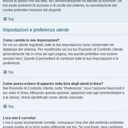
traccia di quello che hai letto, se l’amministrazione ha attivato la funzione. Se
hai avuto problemi di accesso o di uscita dal sistema, la cancellazione dei
cookie potrebbe risolvere tali disguidi.
Top
Impostazioni e preferenze utente
Come cambio le mie impostazioni?
Se sei un utente registrato, tutte le tue impostazioni sono conservate nel
database del sistema. Per modificarle vai sul tuo Pannello di Controllo Utente;
generalmente sta in cima ad ogni pagina, ma questo potrebbe non essere
sempre vero. Questo ti permetterà di cambiare tutte le tue impostazioni e le
preferenze.
Top
Come posso evitare di apparire nella lista degli utenti in linea?
Nel Pannello di Controllo Utente, sotto “Preferenze”, trovi l’opzione
Nascondi il
tuo stato in linea
. Attivando questa opzione, apparirai solo agli amministratori e
a te stesso. Verrai identificato come utente nascosto.
Top
L’ora non è corretta!
L’ora è quasi sicuramente corretta, comunque l’ora che stai vedendo potrebbe
essere quella di un fuso orario differente dal tuo. Se così fosse, devi cambiare