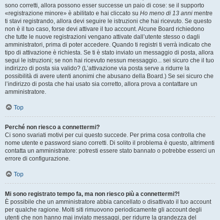
sono corretti, allora possono esser successe un paio di cose: se il supporto
«registrazione minore» è abilitato e hai cliccato su
Ho meno di 13 anni
mentre
ti stavi registrando, allora devi seguire le istruzioni che hai ricevuto. Se questo
non è il tuo caso, forse devi attivare il tuo account. Alcune Board richiedono
che tutte le nuove registrazioni vengano attivate dall’utente stesso o dagli
amministratori, prima di poter accedere. Quando ti registri ti verrà indicato che
tipo di attivazione è richiesta. Se ti è stato inviato un messaggio di posta, allora
segui le istruzioni; se non hai ricevuto nessun messaggio... sei sicuro che il tuo
indirizzo di posta sia valido? (L’attivazione via posta serve a ridurre la
possibilità di avere utenti anonimi che abusano della Board.) Se sei sicuro che
l’indirizzo di posta che hai usato sia corretto, allora prova a contattare un
amministratore.
Top
Perché non riesco a connettermi?
Ci sono svariati motivi per cui questo succede. Per prima cosa controlla che
nome utente e password siano corretti. Di solito il problema è questo, altrimenti
contatta un amministratore: potresti essere stato bannato o potrebbe esserci un
errore di configurazione.
Top
Mi sono registrato tempo fa, ma non riesco più a connettermi?!
È possibile che un amministratore abbia cancellato o disattivato il tuo account
per qualche ragione. Molti siti rimuovono periodicamente gli account degli
utenti che non hanno mai inviato messaggi, per ridurre la grandezza del