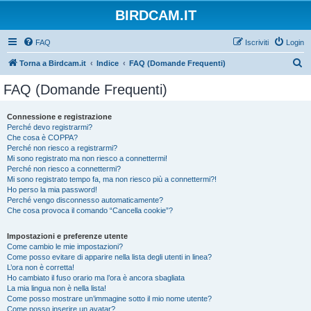
BIRDCAM.IT
FAQ
Iscriviti
Login
C
Torna a Birdcam.it
Indice
FAQ (Domande Frequenti)
e
FAQ (Domande Frequenti)
r
c
Connessione e registrazione
Perché devo registrarmi?
a
Che cosa è COPPA?
Perché non riesco a registrarmi?
Mi sono registrato ma non riesco a connettermi!
Perché non riesco a connettermi?
Mi sono registrato tempo fa, ma non riesco più a connettermi?!
Ho perso la mia password!
Perché vengo disconnesso automaticamente?
Che cosa provoca il comando “Cancella cookie”?
Impostazioni e preferenze utente
Come cambio le mie impostazioni?
Come posso evitare di apparire nella lista degli utenti in linea?
L’ora non è corretta!
Ho cambiato il fuso orario ma l’ora è ancora sbagliata
La mia lingua non è nella lista!
Come posso mostrare un’immagine sotto il mio nome utente?
Come posso inserire un avatar?