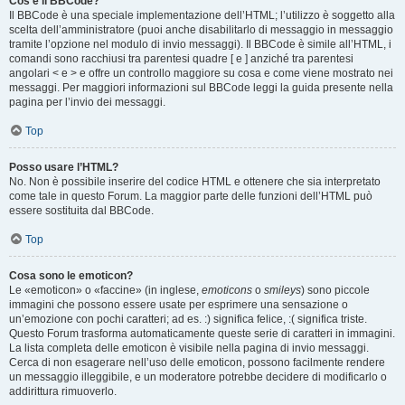
Cos’è il BBCode?
Il BBCode è una speciale implementazione dell’HTML; l’utilizzo è soggetto alla
scelta dell’amministratore (puoi anche disabilitarlo di messaggio in messaggio
tramite l’opzione nel modulo di invio messaggi). Il BBCode è simile all’HTML, i
comandi sono racchiusi tra parentesi quadre [ e ] anziché tra parentesi
angolari < e > e offre un controllo maggiore su cosa e come viene mostrato nei
messaggi. Per maggiori informazioni sul BBCode leggi la guida presente nella
pagina per l’invio dei messaggi.
Top
Posso usare l’HTML?
No. Non è possibile inserire del codice HTML e ottenere che sia interpretato
come tale in questo Forum. La maggior parte delle funzioni dell’HTML può
essere sostituita dal BBCode.
Top
Cosa sono le emoticon?
Le «emoticon» o «faccine» (in inglese,
emoticons
o
smileys
) sono piccole
immagini che possono essere usate per esprimere una sensazione o
un’emozione con pochi caratteri; ad es. :) significa felice, :( significa triste.
Questo Forum trasforma automaticamente queste serie di caratteri in immagini.
La lista completa delle emoticon è visibile nella pagina di invio messaggi.
Cerca di non esagerare nell’uso delle emoticon, possono facilmente rendere
un messaggio illeggibile, e un moderatore potrebbe decidere di modificarlo o
addirittura rimuoverlo.