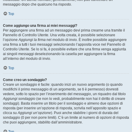
messaggio dopo che qualcuno ha risposto.
Top
Come aggiungo una firma ai miei messaggi?
Per aggiungere una firma ad un messaggio devi prima crearne una tramite il
Pannello di Controllo Utente. Una volta creata, è possibile selezionare
l’opzione
Aggiungi la firma
nel modulo di invio. È inoltre possibile aggiungere
una firma a tutti i tuoi messaggi selezionando l’apposita voce nel Pannello di
Controllo Utente. Se lo si fa, è possibile evitare che una firma venga aggiunta
ai singoli messaggi deselezionando la casella per aggiungere la firma
all’interno del modulo di invio.
Top
Come creo un sondaggio?
Creare un sondaggio è facile: quando inizi un nuovo argomento (o quando
modifichi il primo messaggio di un argomento, se ti è permesso) dovresti
vedere, sotto lo spazio per l’inserimento del messaggio, un riquadro dal titolo
Aggiungi sondaggio
(se non lo vedi, probabilmente non hai il diritto di creare
sondaggi). Basta inserire un titolo per il sondaggio e almeno due opzioni di
risposta (per inserire un’opzione di risposta, scrivila nell’apposito spazio e
clicca su
Aggiungi un’opzione
). Puoi anche stabilire i giorni di durata del
sondaggio (0 per non porre limiti). C’è un limite al numero di opzioni di risposta
che puoi aggiungere, stabilito dall’amministratore.
Top