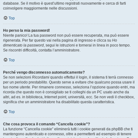
database. Se il motivo è quest’ultimo registrati nuovamente e cerca di farti
coinvolgere maggiormente nelle discussioni.
Top
Ho perso la mia password!
Niente panico! La tua password non può essere recuperata, ma può essere
rigenerata. Per far questo vai nella pagina di ingresso e clicca su
Ho
dimenticato la password
, segui le istruzioni e tornerai in linea in poco tempo.
Se riscontri difficoltà, contatta l’amministratore.
Top
Perché vengo disconnesso automaticamente?
Se non selezioni
Ricordami
quando effettui il login, il sistema ti terrà connesso
per un periodo prestabilito. Questo serve a evitare che qualcuno possa usare il
tuo nome utente. Per rimanere connesso, seleziona l’opzione quando entri, ma
ricorda che questo non è consigliato se ti colleghi da un PC usato anche da
altri, ad es. in biblioteca, Internet point, università, ecc. Se non vedi il checkbox,
significa che un amministratore ha disabilitato questa caratteristica.
Top
Che cosa provoca il comando “Cancella cookie”?
La funzione “Cancella cookie” eliminerà tutti i cookie generati da phpBB che ti
mantengono autenticato e connesso, oltre a permetterti ad esempio di tenere