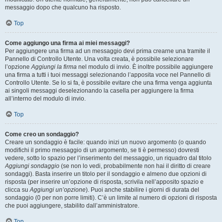
messaggio dopo che qualcuno ha risposto.
Top
Come aggiungo una firma ai miei messaggi?
Per aggiungere una firma ad un messaggio devi prima crearne una tramite il
Pannello di Controllo Utente. Una volta creata, è possibile selezionare
l’opzione
Aggiungi la firma
nel modulo di invio. È inoltre possibile aggiungere
una firma a tutti i tuoi messaggi selezionando l’apposita voce nel Pannello di
Controllo Utente. Se lo si fa, è possibile evitare che una firma venga aggiunta
ai singoli messaggi deselezionando la casella per aggiungere la firma
all’interno del modulo di invio.
Top
Come creo un sondaggio?
Creare un sondaggio è facile: quando inizi un nuovo argomento (o quando
modifichi il primo messaggio di un argomento, se ti è permesso) dovresti
vedere, sotto lo spazio per l’inserimento del messaggio, un riquadro dal titolo
Aggiungi sondaggio
(se non lo vedi, probabilmente non hai il diritto di creare
sondaggi). Basta inserire un titolo per il sondaggio e almeno due opzioni di
risposta (per inserire un’opzione di risposta, scrivila nell’apposito spazio e
clicca su
Aggiungi un’opzione
). Puoi anche stabilire i giorni di durata del
sondaggio (0 per non porre limiti). C’è un limite al numero di opzioni di risposta
che puoi aggiungere, stabilito dall’amministratore.
Top