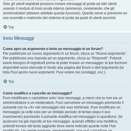
Solo gli utenti registrati possono inviare messaggi di posta ad altri utenti
usando il modulo di invio posta interno (ammesso, ovviamente, che gli
amministratori abbiano abilitato questa funzione). Questo serve a prevenire un
uso scorretto o malevolo del sistema di posta da parte di utenti anonimi.
Top
Invio Messaggi
Come apro un argomento o invio un messaggio in un forum?
Per pubblicare un nuovo argomento in un forum, clicca su “Nuovo argomento”.
Per pubblicare una risposta ad un argomento, clicca su “Rispondi”. Potresti
avere bisogno di registrarti prima di poter inviare un messaggio: le tue funzioni
disponibili sono elencate in fondo alla pagina del forum o dell’argomento (la
lista
Puoi aprire nuovi argomenti
,
Puoi votare nei sondaggi
, ecc.).
Top
Come modifico o cancello un messaggio?
Puoi modificare o cancellare solo i tuoi messaggi, a meno che tu non sia un
amministratore o un moderatore. Puoi cancellare un messaggio premendo il
pulsante con la «X» nel messaggio che vuoi eliminare. Puoi modificare un
messaggio (a volte solo per un limitato periodo di tempo dopo il suo
inserimento) premendo il pulsante
modifica
nel messaggio in questione. Se
qualcuno ha già risposto al tuo messaggio, quando effettui una modifica,
potresti trovare del testo aggiunto dove viene indicato quante volte l’hai
modificato. Un utente normale, generalmente, non può cancellare un