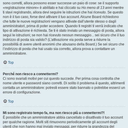
sono corretti, allora possono esser successe un paio di cose: se il supporto
«registrazione minore» è abilitato e hai cliccato su
Ho meno di 13 anni
mentre
ti stavi registrando, allora devi seguire le istruzioni che hai ricevuto. Se questo
non è il tuo caso, forse devi attivare il tuo account. Alcune Board richiedono
che tutte le nuove registrazioni vengano attivate dall’utente stesso o dagli
amministratori, prima di poter accedere. Quando ti registri ti verrà indicato che
tipo di attivazione è richiesta. Se ti è stato inviato un messaggio di posta, allora
segui le istruzioni; se non hai ricevuto nessun messaggio... sei sicuro che il tuo
indirizzo di posta sia valido? (L’attivazione via posta serve a ridurre la
possibilità di avere utenti anonimi che abusano della Board.) Se sei sicuro che
l’indirizzo di posta che hai usato sia corretto, allora prova a contattare un
amministratore.
Top
Perché non riesco a connettermi?
Ci sono svariati motivi per cui questo succede. Per prima cosa controlla che
nome utente e password siano corretti. Di solito il problema è questo, altrimenti
contatta un amministratore: potresti essere stato bannato o potrebbe esserci un
errore di configurazione.
Top
Mi sono registrato tempo fa, ma non riesco più a connettermi?!
È possibile che un amministratore abbia cancellato o disattivato il tuo account
per qualche ragione. Molti siti rimuovono periodicamente gli account degli
utenti che non hanno mai inviato messaggi, per ridurre la grandezza del