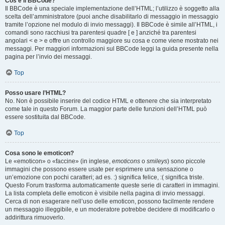
Cos’è il BBCode?
Il BBCode è una speciale implementazione dell’HTML; l’utilizzo è soggetto alla
scelta dell’amministratore (puoi anche disabilitarlo di messaggio in messaggio
tramite l’opzione nel modulo di invio messaggi). Il BBCode è simile all’HTML, i
comandi sono racchiusi tra parentesi quadre [ e ] anziché tra parentesi
angolari < e > e offre un controllo maggiore su cosa e come viene mostrato nei
messaggi. Per maggiori informazioni sul BBCode leggi la guida presente nella
pagina per l’invio dei messaggi.
Top
Posso usare l’HTML?
No. Non è possibile inserire del codice HTML e ottenere che sia interpretato
come tale in questo Forum. La maggior parte delle funzioni dell’HTML può
essere sostituita dal BBCode.
Top
Cosa sono le emoticon?
Le «emoticon» o «faccine» (in inglese,
emoticons
o
smileys
) sono piccole
immagini che possono essere usate per esprimere una sensazione o
un’emozione con pochi caratteri; ad es. :) significa felice, :( significa triste.
Questo Forum trasforma automaticamente queste serie di caratteri in immagini.
La lista completa delle emoticon è visibile nella pagina di invio messaggi.
Cerca di non esagerare nell’uso delle emoticon, possono facilmente rendere
un messaggio illeggibile, e un moderatore potrebbe decidere di modificarlo o
addirittura rimuoverlo.