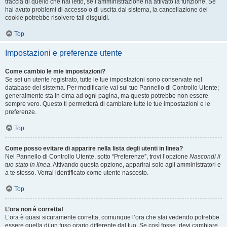
traccia di quello che hai letto, se l’amministrazione ha attivato la funzione. Se
hai avuto problemi di accesso o di uscita dal sistema, la cancellazione dei
cookie potrebbe risolvere tali disguidi.
Top
Impostazioni e preferenze utente
Come cambio le mie impostazioni?
Se sei un utente registrato, tutte le tue impostazioni sono conservate nel
database del sistema. Per modificarle vai sul tuo Pannello di Controllo Utente;
generalmente sta in cima ad ogni pagina, ma questo potrebbe non essere
sempre vero. Questo ti permetterà di cambiare tutte le tue impostazioni e le
preferenze.
Top
Come posso evitare di apparire nella lista degli utenti in linea?
Nel Pannello di Controllo Utente, sotto “Preferenze”, trovi l’opzione
Nascondi il
tuo stato in linea
. Attivando questa opzione, apparirai solo agli amministratori e
a te stesso. Verrai identificato come utente nascosto.
Top
L’ora non è corretta!
L’ora è quasi sicuramente corretta, comunque l’ora che stai vedendo potrebbe
essere quella di un fuso orario differente dal tuo. Se così fosse, devi cambiare