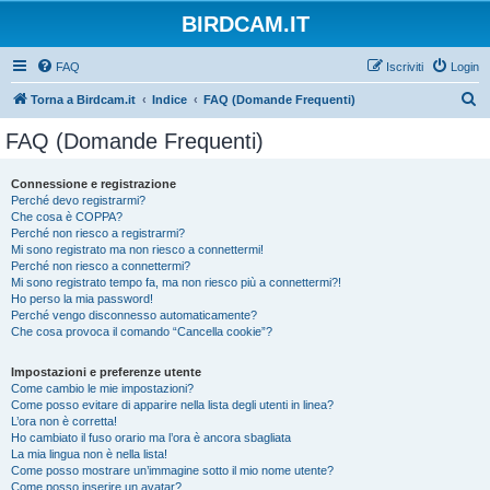
BIRDCAM.IT
FAQ
Iscriviti
Login
C
Torna a Birdcam.it
Indice
FAQ (Domande Frequenti)
e
FAQ (Domande Frequenti)
r
c
Connessione e registrazione
Perché devo registrarmi?
a
Che cosa è COPPA?
Perché non riesco a registrarmi?
Mi sono registrato ma non riesco a connettermi!
Perché non riesco a connettermi?
Mi sono registrato tempo fa, ma non riesco più a connettermi?!
Ho perso la mia password!
Perché vengo disconnesso automaticamente?
Che cosa provoca il comando “Cancella cookie”?
Impostazioni e preferenze utente
Come cambio le mie impostazioni?
Come posso evitare di apparire nella lista degli utenti in linea?
L’ora non è corretta!
Ho cambiato il fuso orario ma l’ora è ancora sbagliata
La mia lingua non è nella lista!
Come posso mostrare un’immagine sotto il mio nome utente?
Come posso inserire un avatar?