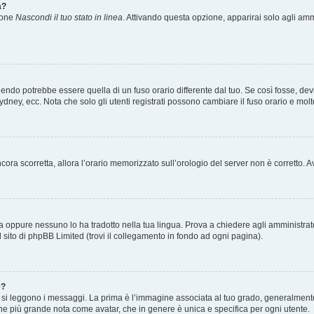
a?
zione
Nascondi il tuo stato in linea
. Attivando questa opzione, apparirai solo agli ammi
ndo potrebbe essere quella di un fuso orario differente dal tuo. Se così fosse, devi 
ydney, ecc. Nota che solo gli utenti registrati possono cambiare il fuso orario e mol
 ancora scorretta, allora l’orario memorizzato sull’orologio del server non è corretto
a oppure nessuno lo ha tradotto nella tua lingua. Prova a chiedere agli amministrator
l sito di phpBB Limited (trovi il collegamento in fondo ad ogni pagina).
e?
 leggono i messaggi. La prima è l’immagine associata al tuo grado, generalmente ha
agine più grande nota come avatar, che in genere è unica e specifica per ogni utente.