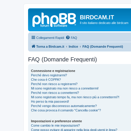
BIRDCAM.IT
Il sito italiano dedicato alle birdcam
Collegamenti Rapidi
FAQ
Torna a Birdcam.it
Indice
FAQ (Domande Frequenti)
FAQ (Domande Frequenti)
Connessione e registrazione
Perché devo registrarmi?
Che cosa è COPPA?
Perché non riesco a registrarmi?
Mi sono registrato ma non riesco a connettermi!
Perché non riesco a connettermi?
Mi sono registrato tempo fa, ma non riesco più a connettermi?!
Ho perso la mia password!
Perché vengo disconnesso automaticamente?
Che cosa provoca il comando “Cancella cookie”?
Impostazioni e preferenze utente
Come cambio le mie impostazioni?
Come posso evitare di apparire nella lista degli utenti in linea?