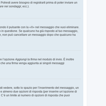
tresti avere bisogno di registrarti prima di poter inviare un
are nei sondaggi
, ecc.).
endo il pulsante con la «X» nel messaggio che vuoi eliminare.
in questione. Se qualcuno ha già risposto al tuo messaggio,
mente, non può cancellare un messaggio dopo che qualcuno ha
re l’opzione
Aggiungi la firma
nel modulo di invio. È inoltre
re che una firma venga aggiunta ai singoli messaggi
i vedere, sotto lo spazio per l’inserimento del messaggio, un
o e almeno due opzioni di risposta (per inserire un’opzione di
). C’è un limite al numero di opzioni di risposta che puoi