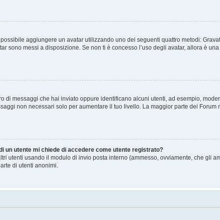
” è possibile aggiungere un avatar utilizzando uno dei seguenti quattro metodi: Gra
atar sono messi a disposizione. Se non ti è concesso l’uso degli avatar, allora è un
mero di messaggi che hai inviato oppure identificano alcuni utenti, ad esempio, mode
ssaggi non necessari solo per aumentare il tuo livello. La maggior parte dei Forum
 di un utente mi chiede di accedere come utente registrato?
altri utenti usando il modulo di invio posta interno (ammesso, ovviamente, che gli a
arte di utenti anonimi.