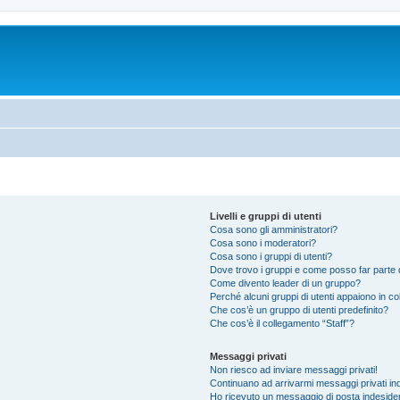
Livelli e gruppi di utenti
Cosa sono gli amministratori?
Cosa sono i moderatori?
Cosa sono i gruppi di utenti?
Dove trovo i gruppi e come posso far parte d
Come divento leader di un gruppo?
Perché alcuni gruppi di utenti appaiono in colo
Che cos’è un gruppo di utenti predefinito?
Che cos’è il collegamento “Staff”?
Messaggi privati
Non riesco ad inviare messaggi privati!
Continuano ad arrivarmi messaggi privati ind
Ho ricevuto un messaggio di posta indeside