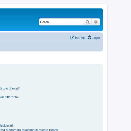
Cerca
Ricerca avanzata
Iscriviti
Login
i uno di essi?
ri differenti?
esiderati!
rata o spam da qualcuno in questa Board!