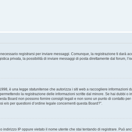
necessario registrarsi per inviare messaggi. Comunque, la registrazione ti darà acce
tica privata, la possibilità di inviare messaggi di posta direttamente dal forum, l’is
98, è una legge statunitense che autorizza i siti web a raccogliere informazioni da 
, permettendo la registrazione delle informazioni scritte dal minore. Se hai dubbi o i
esta Board non possono fornire consigli legali e non sono un punto di contatto per q
i e/o per questioni d’ordine legale concernenti questa Board?”.
 indirizzo IP oppure vietato il nome utente che stai tentando di registrare. Può anch