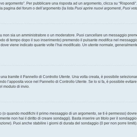
 argomento”. Per pubblicare una risposta ad un argomento, clicca su “Rispondi”. Po
la pagina del forum o dell’argomento (la lista
Puoi aprire nuovi argomenti
,
Puoi vot
 tu non sia un amministratore o un moderatore. Puoi cancellare un messaggio prem
iodo di tempo dopo il suo inserimento) premendo il pulsante
modifica
nel messaggio 
nto dove viene indicato quante volte l’hai modificato. Un utente normale, general
a tramite il Pannello di Controllo Utente. Una volta creata, è possibile seleziona
ndo l’apposita voce nel Pannello di Controllo Utente. Se lo si fa, è possibile evita
el modulo di invio.
(o quando modifichi il primo messaggio di un argomento, se ti è permesso) dovrest
mente non hai il diritto di creare sondaggi). Basta inserire un titolo per il sondaggi
pzione
). Puoi anche stabilire i giorni di durata del sondaggio (0 per non porre limiti