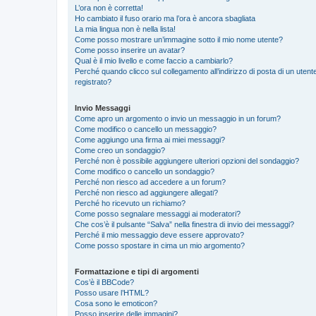
L’ora non è corretta!
Ho cambiato il fuso orario ma l’ora è ancora sbagliata
La mia lingua non è nella lista!
Come posso mostrare un’immagine sotto il mio nome utente?
Come posso inserire un avatar?
Qual è il mio livello e come faccio a cambiarlo?
Perché quando clicco sul collegamento all’indirizzo di posta di un ute
registrato?
Invio Messaggi
Come apro un argomento o invio un messaggio in un forum?
Come modifico o cancello un messaggio?
Come aggiungo una firma ai miei messaggi?
Come creo un sondaggio?
Perché non è possibile aggiungere ulteriori opzioni del sondaggio?
Come modifico o cancello un sondaggio?
Perché non riesco ad accedere a un forum?
Perché non riesco ad aggiungere allegati?
Perché ho ricevuto un richiamo?
Come posso segnalare messaggi ai moderatori?
Che cos’è il pulsante “Salva” nella finestra di invio dei messaggi?
Perché il mio messaggio deve essere approvato?
Come posso spostare in cima un mio argomento?
Formattazione e tipi di argomenti
Cos’è il BBCode?
Posso usare l’HTML?
Cosa sono le emoticon?
Posso inserire delle immagini?