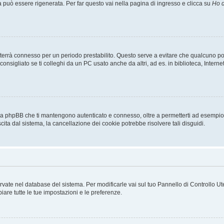
uò essere rigenerata. Per far questo vai nella pagina di ingresso e clicca su
Ho d
a ti terrà connesso per un periodo prestabilito. Questo serve a evitare che qualcuno
sigliato se ti colleghi da un PC usato anche da altri, ad es. in biblioteca, Internet
 da phpBB che ti mantengono autenticato e connesso, oltre a permetterti ad esempio d
cita dal sistema, la cancellazione dei cookie potrebbe risolvere tali disguidi.
servate nel database del sistema. Per modificarle vai sul tuo Pannello di Controllo
re tutte le tue impostazioni e le preferenze.