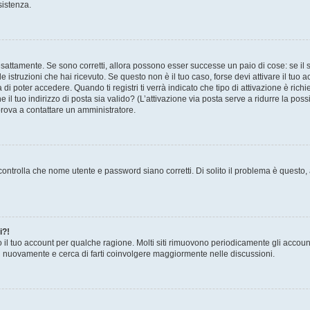
sistenza.
sattamente. Se sono corretti, allora possono esser successe un paio di cose: se il 
le istruzioni che hai ricevuto. Se questo non è il tuo caso, forse devi attivare il tu
di poter accedere. Quando ti registri ti verrà indicato che tipo di attivazione è richi
e il tuo indirizzo di posta sia valido? (L’attivazione via posta serve a ridurre la po
 prova a contattare un amministratore.
ontrolla che nome utente e password siano corretti. Di solito il problema è questo, a
i?!
o il tuo account per qualche ragione. Molti siti rimuovono periodicamente gli accoun
ti nuovamente e cerca di farti coinvolgere maggiormente nelle discussioni.