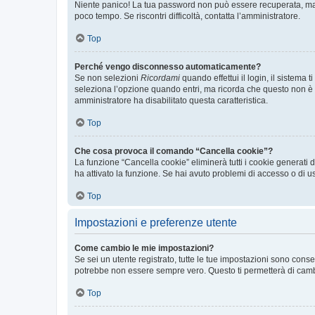
Niente panico! La tua password non può essere recuperata, ma p
poco tempo. Se riscontri difficoltà, contatta l’amministratore.
Top
Perché vengo disconnesso automaticamente?
Se non selezioni
Ricordami
quando effettui il login, il sistem
seleziona l’opzione quando entri, ma ricorda che questo non è con
amministratore ha disabilitato questa caratteristica.
Top
Che cosa provoca il comando “Cancella cookie”?
La funzione “Cancella cookie” eliminerà tutti i cookie generati
ha attivato la funzione. Se hai avuto problemi di accesso o di us
Top
Impostazioni e preferenze utente
Come cambio le mie impostazioni?
Se sei un utente registrato, tutte le tue impostazioni sono con
potrebbe non essere sempre vero. Questo ti permetterà di cambia
Top