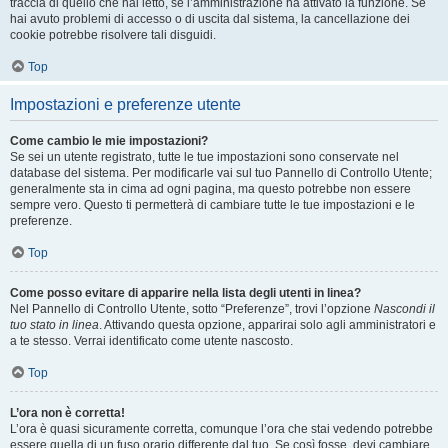
traccia di quello che hai letto, se l’amministrazione ha attivato la funzione. Se
hai avuto problemi di accesso o di uscita dal sistema, la cancellazione dei
cookie potrebbe risolvere tali disguidi.
Top
Impostazioni e preferenze utente
Come cambio le mie impostazioni?
Se sei un utente registrato, tutte le tue impostazioni sono conservate nel
database del sistema. Per modificarle vai sul tuo Pannello di Controllo Utente;
generalmente sta in cima ad ogni pagina, ma questo potrebbe non essere
sempre vero. Questo ti permetterà di cambiare tutte le tue impostazioni e le
preferenze.
Top
Come posso evitare di apparire nella lista degli utenti in linea?
Nel Pannello di Controllo Utente, sotto “Preferenze”, trovi l’opzione
Nascondi il
tuo stato in linea
. Attivando questa opzione, apparirai solo agli amministratori e
a te stesso. Verrai identificato come utente nascosto.
Top
L’ora non è corretta!
L’ora è quasi sicuramente corretta, comunque l’ora che stai vedendo potrebbe
essere quella di un fuso orario differente dal tuo. Se così fosse, devi cambiare