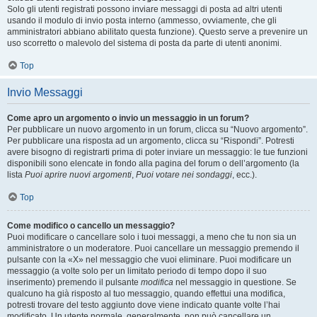
Solo gli utenti registrati possono inviare messaggi di posta ad altri utenti
usando il modulo di invio posta interno (ammesso, ovviamente, che gli
amministratori abbiano abilitato questa funzione). Questo serve a prevenire un
uso scorretto o malevolo del sistema di posta da parte di utenti anonimi.
Top
Invio Messaggi
Come apro un argomento o invio un messaggio in un forum?
Per pubblicare un nuovo argomento in un forum, clicca su “Nuovo argomento”.
Per pubblicare una risposta ad un argomento, clicca su “Rispondi”. Potresti
avere bisogno di registrarti prima di poter inviare un messaggio: le tue funzioni
disponibili sono elencate in fondo alla pagina del forum o dell’argomento (la
lista
Puoi aprire nuovi argomenti
,
Puoi votare nei sondaggi
, ecc.).
Top
Come modifico o cancello un messaggio?
Puoi modificare o cancellare solo i tuoi messaggi, a meno che tu non sia un
amministratore o un moderatore. Puoi cancellare un messaggio premendo il
pulsante con la «X» nel messaggio che vuoi eliminare. Puoi modificare un
messaggio (a volte solo per un limitato periodo di tempo dopo il suo
inserimento) premendo il pulsante
modifica
nel messaggio in questione. Se
qualcuno ha già risposto al tuo messaggio, quando effettui una modifica,
potresti trovare del testo aggiunto dove viene indicato quante volte l’hai
modificato. Un utente normale, generalmente, non può cancellare un