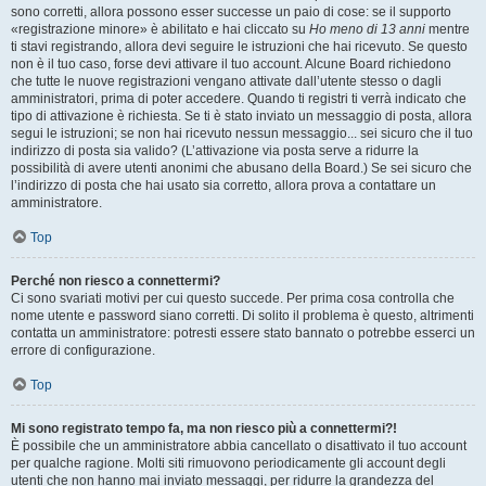
sono corretti, allora possono esser successe un paio di cose: se il supporto
«registrazione minore» è abilitato e hai cliccato su
Ho meno di 13 anni
mentre
ti stavi registrando, allora devi seguire le istruzioni che hai ricevuto. Se questo
non è il tuo caso, forse devi attivare il tuo account. Alcune Board richiedono
che tutte le nuove registrazioni vengano attivate dall’utente stesso o dagli
amministratori, prima di poter accedere. Quando ti registri ti verrà indicato che
tipo di attivazione è richiesta. Se ti è stato inviato un messaggio di posta, allora
segui le istruzioni; se non hai ricevuto nessun messaggio... sei sicuro che il tuo
indirizzo di posta sia valido? (L’attivazione via posta serve a ridurre la
possibilità di avere utenti anonimi che abusano della Board.) Se sei sicuro che
l’indirizzo di posta che hai usato sia corretto, allora prova a contattare un
amministratore.
Top
Perché non riesco a connettermi?
Ci sono svariati motivi per cui questo succede. Per prima cosa controlla che
nome utente e password siano corretti. Di solito il problema è questo, altrimenti
contatta un amministratore: potresti essere stato bannato o potrebbe esserci un
errore di configurazione.
Top
Mi sono registrato tempo fa, ma non riesco più a connettermi?!
È possibile che un amministratore abbia cancellato o disattivato il tuo account
per qualche ragione. Molti siti rimuovono periodicamente gli account degli
utenti che non hanno mai inviato messaggi, per ridurre la grandezza del