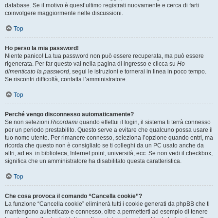
database. Se il motivo è quest’ultimo registrati nuovamente e cerca di farti
coinvolgere maggiormente nelle discussioni.
Top
Ho perso la mia password!
Niente panico! La tua password non può essere recuperata, ma può essere
rigenerata. Per far questo vai nella pagina di ingresso e clicca su
Ho
dimenticato la password
, segui le istruzioni e tornerai in linea in poco tempo.
Se riscontri difficoltà, contatta l’amministratore.
Top
Perché vengo disconnesso automaticamente?
Se non selezioni
Ricordami
quando effettui il login, il sistema ti terrà connesso
per un periodo prestabilito. Questo serve a evitare che qualcuno possa usare il
tuo nome utente. Per rimanere connesso, seleziona l’opzione quando entri, ma
ricorda che questo non è consigliato se ti colleghi da un PC usato anche da
altri, ad es. in biblioteca, Internet point, università, ecc. Se non vedi il checkbox,
significa che un amministratore ha disabilitato questa caratteristica.
Top
Che cosa provoca il comando “Cancella cookie”?
La funzione “Cancella cookie” eliminerà tutti i cookie generati da phpBB che ti
mantengono autenticato e connesso, oltre a permetterti ad esempio di tenere