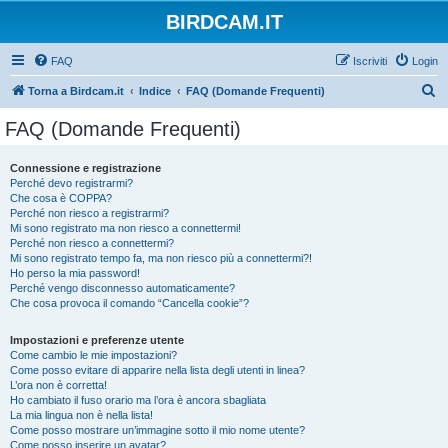
BIRDCAM.IT
FAQ
Iscriviti
Login
C
Torna a Birdcam.it
Indice
FAQ (Domande Frequenti)
e
FAQ (Domande Frequenti)
r
c
Connessione e registrazione
Perché devo registrarmi?
a
Che cosa è COPPA?
Perché non riesco a registrarmi?
Mi sono registrato ma non riesco a connettermi!
Perché non riesco a connettermi?
Mi sono registrato tempo fa, ma non riesco più a connettermi?!
Ho perso la mia password!
Perché vengo disconnesso automaticamente?
Che cosa provoca il comando “Cancella cookie”?
Impostazioni e preferenze utente
Come cambio le mie impostazioni?
Come posso evitare di apparire nella lista degli utenti in linea?
L’ora non è corretta!
Ho cambiato il fuso orario ma l’ora è ancora sbagliata
La mia lingua non è nella lista!
Come posso mostrare un’immagine sotto il mio nome utente?
Come posso inserire un avatar?