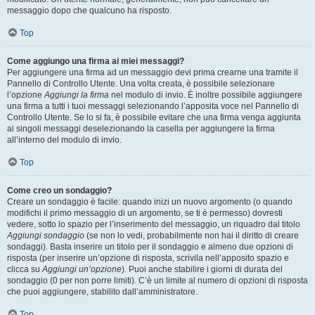
messaggio dopo che qualcuno ha risposto.
Top
Come aggiungo una firma ai miei messaggi?
Per aggiungere una firma ad un messaggio devi prima crearne una tramite il
Pannello di Controllo Utente. Una volta creata, è possibile selezionare
l’opzione
Aggiungi la firma
nel modulo di invio. È inoltre possibile aggiungere
una firma a tutti i tuoi messaggi selezionando l’apposita voce nel Pannello di
Controllo Utente. Se lo si fa, è possibile evitare che una firma venga aggiunta
ai singoli messaggi deselezionando la casella per aggiungere la firma
all’interno del modulo di invio.
Top
Come creo un sondaggio?
Creare un sondaggio è facile: quando inizi un nuovo argomento (o quando
modifichi il primo messaggio di un argomento, se ti è permesso) dovresti
vedere, sotto lo spazio per l’inserimento del messaggio, un riquadro dal titolo
Aggiungi sondaggio
(se non lo vedi, probabilmente non hai il diritto di creare
sondaggi). Basta inserire un titolo per il sondaggio e almeno due opzioni di
risposta (per inserire un’opzione di risposta, scrivila nell’apposito spazio e
clicca su
Aggiungi un’opzione
). Puoi anche stabilire i giorni di durata del
sondaggio (0 per non porre limiti). C’è un limite al numero di opzioni di risposta
che puoi aggiungere, stabilito dall’amministratore.
Top