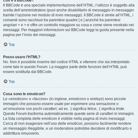
Cos’è il BBCode?
Il BBCode è una speciale implementazione dell’HTML; l’utilizzo è soggetto alla
scelta dell’amministratore (puoi anche disabilitarlo di messaggio in messaggio
tramite l’opzione nel modulo di invio messaggi). Il BBCode è simile all’HTML, i
comandi sono racchiusi tra parentesi quadre [ e ] anziché tra parentesi
angolari < e > e offre un controllo maggiore su cosa e come viene mostrato nei
messaggi. Per maggiori informazioni sul BBCode leggi la guida presente nella
pagina per l’invio dei messaggi.
Top
Posso usare l’HTML?
No. Non è possibile inserire del codice HTML e ottenere che sia interpretato
come tale in questo Forum. La maggior parte delle funzioni dell’HTML può
essere sostituita dal BBCode.
Top
Cosa sono le emoticon?
Le «emoticon» o «faccine» (in inglese,
emoticons
o
smileys
) sono piccole
immagini che possono essere usate per esprimere una sensazione o
un’emozione con pochi caratteri; ad es. :) significa felice, :( significa triste.
Questo Forum trasforma automaticamente queste serie di caratteri in immagini.
La lista completa delle emoticon è visibile nella pagina di invio messaggi.
Cerca di non esagerare nell’uso delle emoticon, possono facilmente rendere
un messaggio illeggibile, e un moderatore potrebbe decidere di modificarlo o
addirittura rimuoverlo.