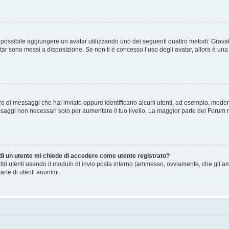
” è possibile aggiungere un avatar utilizzando uno dei seguenti quattro metodi: Gra
atar sono messi a disposizione. Se non ti è concesso l’uso degli avatar, allora è un
mero di messaggi che hai inviato oppure identificano alcuni utenti, ad esempio, mode
ssaggi non necessari solo per aumentare il tuo livello. La maggior parte dei Forum
 di un utente mi chiede di accedere come utente registrato?
altri utenti usando il modulo di invio posta interno (ammesso, ovviamente, che gli a
arte di utenti anonimi.