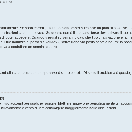
sistenza.
sattamente. Se sono corretti, allora possono esser successe un paio di cose: se il 
le istruzioni che hai ricevuto. Se questo non è il tuo caso, forse devi attivare il tu
di poter accedere. Quando ti registri ti verrà indicato che tipo di attivazione è richi
e il tuo indirizzo di posta sia valido? (L’attivazione via posta serve a ridurre la po
 prova a contattare un amministratore.
ontrolla che nome utente e password siano corretti. Di solito il problema è questo, a
i?!
o il tuo account per qualche ragione. Molti siti rimuovono periodicamente gli accoun
ti nuovamente e cerca di farti coinvolgere maggiormente nelle discussioni.