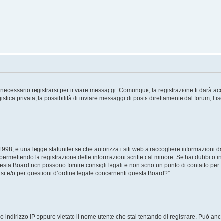
necessario registrarsi per inviare messaggi. Comunque, la registrazione ti darà acce
tica privata, la possibilità di inviare messaggi di posta direttamente dal forum, l’is
98, è una legge statunitense che autorizza i siti web a raccogliere informazioni da 
, permettendo la registrazione delle informazioni scritte dal minore. Se hai dubbi o i
esta Board non possono fornire consigli legali e non sono un punto di contatto per q
i e/o per questioni d’ordine legale concernenti questa Board?”.
 indirizzo IP oppure vietato il nome utente che stai tentando di registrare. Può anch