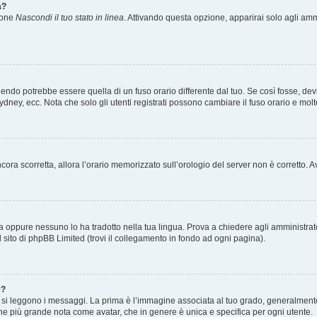
a?
zione
Nascondi il tuo stato in linea
. Attivando questa opzione, apparirai solo agli ammi
ndo potrebbe essere quella di un fuso orario differente dal tuo. Se così fosse, devi 
ydney, ecc. Nota che solo gli utenti registrati possono cambiare il fuso orario e mol
 ancora scorretta, allora l’orario memorizzato sull’orologio del server non è corretto
a oppure nessuno lo ha tradotto nella tua lingua. Prova a chiedere agli amministrator
l sito di phpBB Limited (trovi il collegamento in fondo ad ogni pagina).
e?
 leggono i messaggi. La prima è l’immagine associata al tuo grado, generalmente ha
agine più grande nota come avatar, che in genere è unica e specifica per ogni utente.