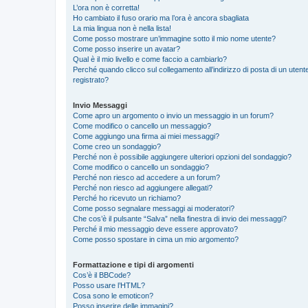
L’ora non è corretta!
Ho cambiato il fuso orario ma l’ora è ancora sbagliata
La mia lingua non è nella lista!
Come posso mostrare un’immagine sotto il mio nome utente?
Come posso inserire un avatar?
Qual è il mio livello e come faccio a cambiarlo?
Perché quando clicco sul collegamento all’indirizzo di posta di un ute
registrato?
Invio Messaggi
Come apro un argomento o invio un messaggio in un forum?
Come modifico o cancello un messaggio?
Come aggiungo una firma ai miei messaggi?
Come creo un sondaggio?
Perché non è possibile aggiungere ulteriori opzioni del sondaggio?
Come modifico o cancello un sondaggio?
Perché non riesco ad accedere a un forum?
Perché non riesco ad aggiungere allegati?
Perché ho ricevuto un richiamo?
Come posso segnalare messaggi ai moderatori?
Che cos’è il pulsante “Salva” nella finestra di invio dei messaggi?
Perché il mio messaggio deve essere approvato?
Come posso spostare in cima un mio argomento?
Formattazione e tipi di argomenti
Cos’è il BBCode?
Posso usare l’HTML?
Cosa sono le emoticon?
Posso inserire delle immagini?