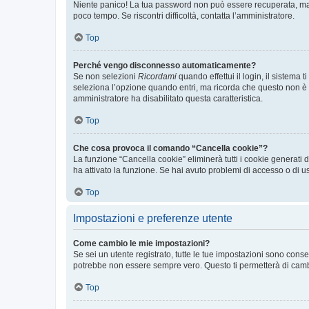
Niente panico! La tua password non può essere recuperata, ma p
poco tempo. Se riscontri difficoltà, contatta l’amministratore.
Top
Perché vengo disconnesso automaticamente?
Se non selezioni
Ricordami
quando effettui il login, il sistem
seleziona l’opzione quando entri, ma ricorda che questo non è con
amministratore ha disabilitato questa caratteristica.
Top
Che cosa provoca il comando “Cancella cookie”?
La funzione “Cancella cookie” eliminerà tutti i cookie generati
ha attivato la funzione. Se hai avuto problemi di accesso o di us
Top
Impostazioni e preferenze utente
Come cambio le mie impostazioni?
Se sei un utente registrato, tutte le tue impostazioni sono con
potrebbe non essere sempre vero. Questo ti permetterà di cambia
Top