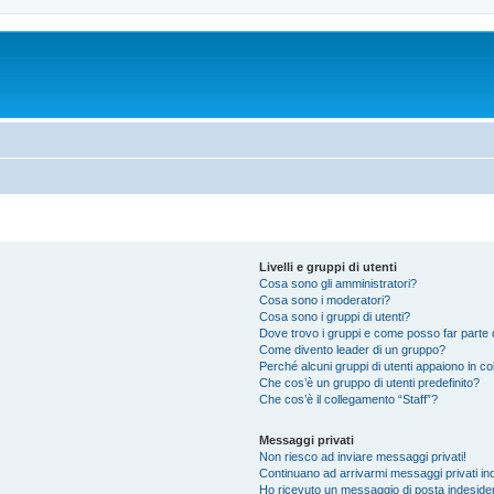
Livelli e gruppi di utenti
Cosa sono gli amministratori?
Cosa sono i moderatori?
Cosa sono i gruppi di utenti?
Dove trovo i gruppi e come posso far parte d
Come divento leader di un gruppo?
Perché alcuni gruppi di utenti appaiono in colo
Che cos’è un gruppo di utenti predefinito?
Che cos’è il collegamento “Staff”?
Messaggi privati
Non riesco ad inviare messaggi privati!
Continuano ad arrivarmi messaggi privati ind
Ho ricevuto un messaggio di posta indeside