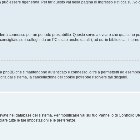
uò essere rigenerata. Per far questo vai nella pagina di ingresso e clicca su
Ho d
a ti terrà connesso per un periodo prestabilito. Questo serve a evitare che qualcuno
sigliato se ti colleghi da un PC usato anche da altri, ad es. in biblioteca, Internet
 da phpBB che ti mantengono autenticato e connesso, oltre a permetterti ad esempio d
cita dal sistema, la cancellazione dei cookie potrebbe risolvere tali disguidi.
servate nel database del sistema. Per modificarle vai sul tuo Pannello di Controllo
re tutte le tue impostazioni e le preferenze.