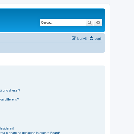
Cerca
Ricerca avanzata
Iscriviti
Login
i uno di essi?
ri differenti?
esiderati!
rata o spam da qualcuno in questa Board!