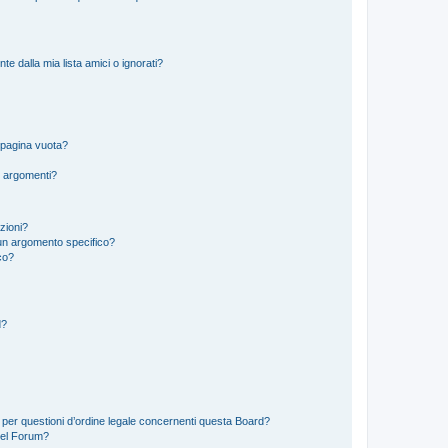
 dalla mia lista amici o ignorati?
 pagina vuota?
i argomenti?
izioni?
un argomento specifico?
co?
d?
 per questioni d’ordine legale concernenti questa Board?
del Forum?