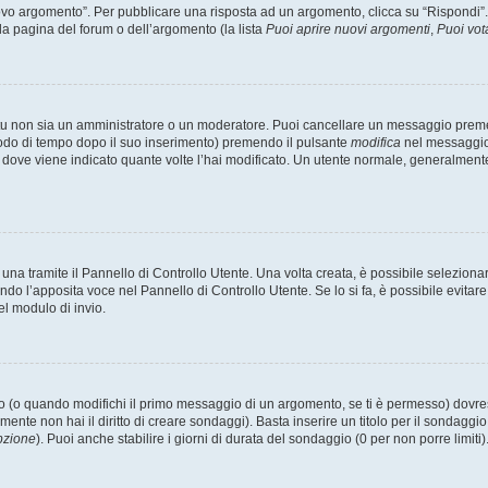
 argomento”. Per pubblicare una risposta ad un argomento, clicca su “Rispondi”. Po
la pagina del forum o dell’argomento (la lista
Puoi aprire nuovi argomenti
,
Puoi vot
 tu non sia un amministratore o un moderatore. Puoi cancellare un messaggio prem
iodo di tempo dopo il suo inserimento) premendo il pulsante
modifica
nel messaggio 
nto dove viene indicato quante volte l’hai modificato. Un utente normale, general
a tramite il Pannello di Controllo Utente. Una volta creata, è possibile seleziona
ndo l’apposita voce nel Pannello di Controllo Utente. Se lo si fa, è possibile evita
el modulo di invio.
(o quando modifichi il primo messaggio di un argomento, se ti è permesso) dovrest
mente non hai il diritto di creare sondaggi). Basta inserire un titolo per il sondaggi
pzione
). Puoi anche stabilire i giorni di durata del sondaggio (0 per non porre limiti