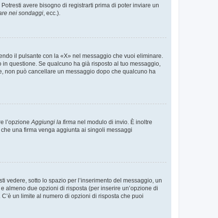
tresti avere bisogno di registrarti prima di poter inviare un
are nei sondaggi
, ecc.).
endo il pulsante con la «X» nel messaggio che vuoi eliminare.
in questione. Se qualcuno ha già risposto al tuo messaggio,
mente, non può cancellare un messaggio dopo che qualcuno ha
re l’opzione
Aggiungi la firma
nel modulo di invio. È inoltre
re che una firma venga aggiunta ai singoli messaggi
i vedere, sotto lo spazio per l’inserimento del messaggio, un
o e almeno due opzioni di risposta (per inserire un’opzione di
). C’è un limite al numero di opzioni di risposta che puoi