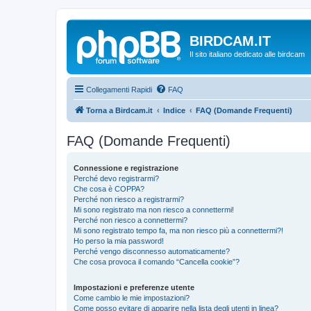
BIRDCAM.IT
Il sito italiano dedicato alle birdcam
Collegamenti Rapidi
FAQ
Torna a Birdcam.it
Indice
FAQ (Domande Frequenti)
FAQ (Domande Frequenti)
Connessione e registrazione
Perché devo registrarmi?
Che cosa è COPPA?
Perché non riesco a registrarmi?
Mi sono registrato ma non riesco a connettermi!
Perché non riesco a connettermi?
Mi sono registrato tempo fa, ma non riesco più a connettermi?!
Ho perso la mia password!
Perché vengo disconnesso automaticamente?
Che cosa provoca il comando “Cancella cookie”?
Impostazioni e preferenze utente
Come cambio le mie impostazioni?
Come posso evitare di apparire nella lista degli utenti in linea?