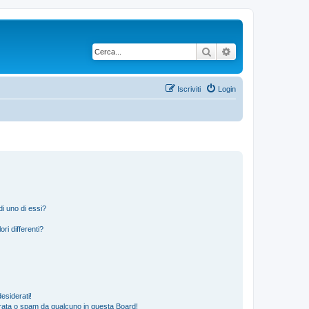
Cerca
Ricerca avanzata
Iscriviti
Login
i uno di essi?
ri differenti?
esiderati!
rata o spam da qualcuno in questa Board!