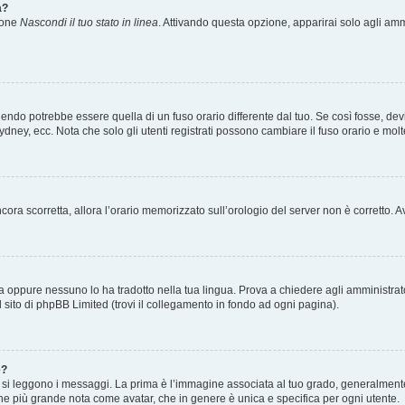
a?
zione
Nascondi il tuo stato in linea
. Attivando questa opzione, apparirai solo agli ammi
ndo potrebbe essere quella di un fuso orario differente dal tuo. Se così fosse, devi 
ydney, ecc. Nota che solo gli utenti registrati possono cambiare il fuso orario e mol
 ancora scorretta, allora l’orario memorizzato sull’orologio del server non è corretto
a oppure nessuno lo ha tradotto nella tua lingua. Prova a chiedere agli amministrator
l sito di phpBB Limited (trovi il collegamento in fondo ad ogni pagina).
e?
 leggono i messaggi. La prima è l’immagine associata al tuo grado, generalmente ha
agine più grande nota come avatar, che in genere è unica e specifica per ogni utente.