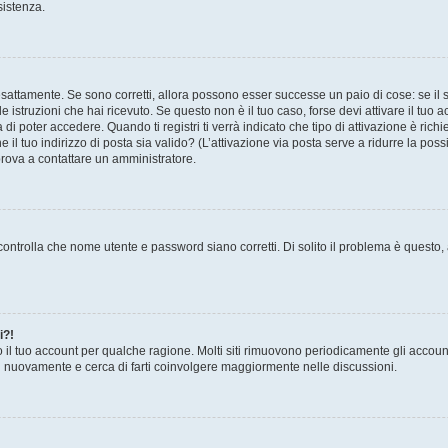
sistenza.
sattamente. Se sono corretti, allora possono esser successe un paio di cose: se il 
le istruzioni che hai ricevuto. Se questo non è il tuo caso, forse devi attivare il tu
di poter accedere. Quando ti registri ti verrà indicato che tipo di attivazione è richi
e il tuo indirizzo di posta sia valido? (L’attivazione via posta serve a ridurre la po
 prova a contattare un amministratore.
ontrolla che nome utente e password siano corretti. Di solito il problema è questo, a
i?!
o il tuo account per qualche ragione. Molti siti rimuovono periodicamente gli accoun
ti nuovamente e cerca di farti coinvolgere maggiormente nelle discussioni.