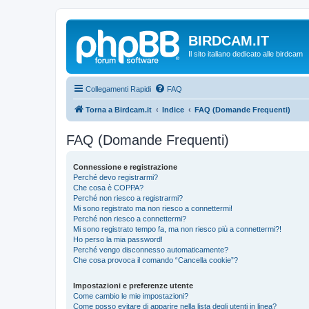
BIRDCAM.IT
Il sito italiano dedicato alle birdcam
Collegamenti Rapidi
FAQ
Torna a Birdcam.it
Indice
FAQ (Domande Frequenti)
FAQ (Domande Frequenti)
Connessione e registrazione
Perché devo registrarmi?
Che cosa è COPPA?
Perché non riesco a registrarmi?
Mi sono registrato ma non riesco a connettermi!
Perché non riesco a connettermi?
Mi sono registrato tempo fa, ma non riesco più a connettermi?!
Ho perso la mia password!
Perché vengo disconnesso automaticamente?
Che cosa provoca il comando “Cancella cookie”?
Impostazioni e preferenze utente
Come cambio le mie impostazioni?
Come posso evitare di apparire nella lista degli utenti in linea?