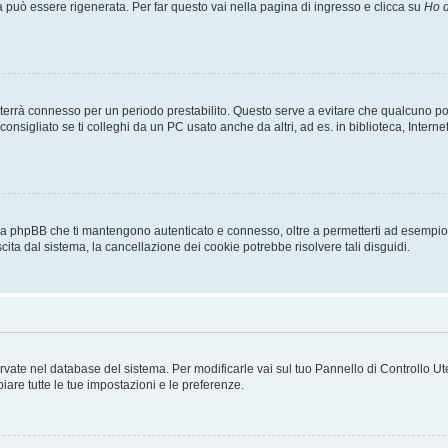
uò essere rigenerata. Per far questo vai nella pagina di ingresso e clicca su
Ho d
a ti terrà connesso per un periodo prestabilito. Questo serve a evitare che qualcuno
sigliato se ti colleghi da un PC usato anche da altri, ad es. in biblioteca, Internet
 da phpBB che ti mantengono autenticato e connesso, oltre a permetterti ad esempio d
cita dal sistema, la cancellazione dei cookie potrebbe risolvere tali disguidi.
servate nel database del sistema. Per modificarle vai sul tuo Pannello di Controllo
re tutte le tue impostazioni e le preferenze.