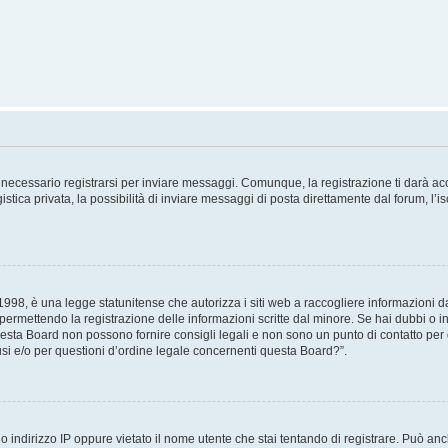
necessario registrarsi per inviare messaggi. Comunque, la registrazione ti darà acce
tica privata, la possibilità di inviare messaggi di posta direttamente dal forum, l’is
98, è una legge statunitense che autorizza i siti web a raccogliere informazioni da 
, permettendo la registrazione delle informazioni scritte dal minore. Se hai dubbi o i
esta Board non possono fornire consigli legali e non sono un punto di contatto per q
i e/o per questioni d’ordine legale concernenti questa Board?”.
 indirizzo IP oppure vietato il nome utente che stai tentando di registrare. Può anch