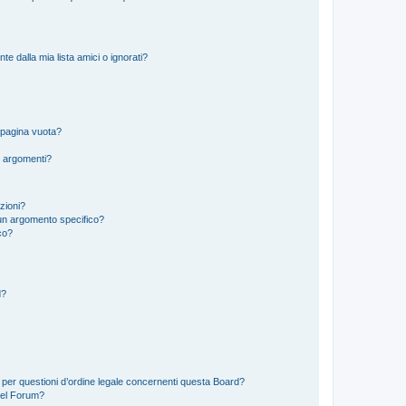
 dalla mia lista amici o ignorati?
 pagina vuota?
i argomenti?
izioni?
un argomento specifico?
co?
d?
 per questioni d’ordine legale concernenti questa Board?
del Forum?