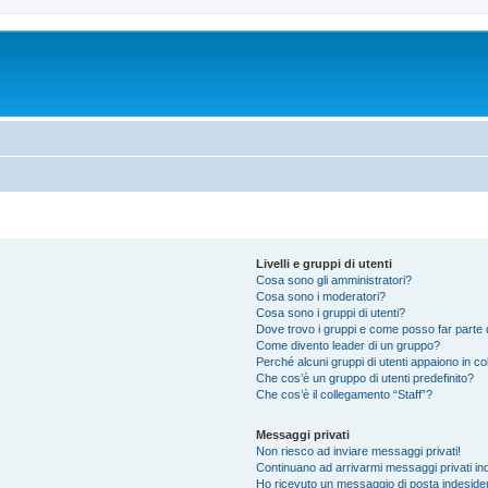
Livelli e gruppi di utenti
Cosa sono gli amministratori?
Cosa sono i moderatori?
Cosa sono i gruppi di utenti?
Dove trovo i gruppi e come posso far parte d
Come divento leader di un gruppo?
Perché alcuni gruppi di utenti appaiono in colo
Che cos’è un gruppo di utenti predefinito?
Che cos’è il collegamento “Staff”?
Messaggi privati
Non riesco ad inviare messaggi privati!
Continuano ad arrivarmi messaggi privati ind
Ho ricevuto un messaggio di posta indeside