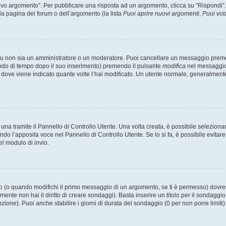
 argomento”. Per pubblicare una risposta ad un argomento, clicca su “Rispondi”. Po
la pagina del forum o dell’argomento (la lista
Puoi aprire nuovi argomenti
,
Puoi vot
 tu non sia un amministratore o un moderatore. Puoi cancellare un messaggio prem
iodo di tempo dopo il suo inserimento) premendo il pulsante
modifica
nel messaggio 
nto dove viene indicato quante volte l’hai modificato. Un utente normale, general
a tramite il Pannello di Controllo Utente. Una volta creata, è possibile seleziona
ndo l’apposita voce nel Pannello di Controllo Utente. Se lo si fa, è possibile evita
el modulo di invio.
(o quando modifichi il primo messaggio di un argomento, se ti è permesso) dovrest
mente non hai il diritto di creare sondaggi). Basta inserire un titolo per il sondaggi
pzione
). Puoi anche stabilire i giorni di durata del sondaggio (0 per non porre limiti