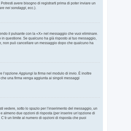
tresti avere bisogno di registrarti prima di poter inviare un
are nei sondaggi
, ecc.).
endo il pulsante con la «X» nel messaggio che vuoi eliminare.
in questione. Se qualcuno ha già risposto al tuo messaggio,
mente, non può cancellare un messaggio dopo che qualcuno ha
re l’opzione
Aggiungi la firma
nel modulo di invio. È inoltre
re che una firma venga aggiunta ai singoli messaggi
i vedere, sotto lo spazio per l’inserimento del messaggio, un
o e almeno due opzioni di risposta (per inserire un’opzione di
). C’è un limite al numero di opzioni di risposta che puoi