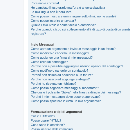
L’ora non è corretta!
Ho cambiato il fuso orario ma l’ora è ancora sbagliata
La mia lingua non è nella lista!
Come posso mostrare un’immagine sotto il mio nome utente?
Come posso inserire un avatar?
Qual è il mio livello e come faccio a cambiarlo?
Perché quando clicco sul collegamento all’indirizzo di posta di un ute
registrato?
Invio Messaggi
Come apro un argomento o invio un messaggio in un forum?
Come modifico o cancello un messaggio?
Come aggiungo una firma ai miei messaggi?
Come creo un sondaggio?
Perché non è possibile aggiungere ulteriori opzioni del sondaggio?
Come modifico o cancello un sondaggio?
Perché non riesco ad accedere a un forum?
Perché non riesco ad aggiungere allegati?
Perché ho ricevuto un richiamo?
Come posso segnalare messaggi ai moderatori?
Che cos’è il pulsante “Salva” nella finestra di invio dei messaggi?
Perché il mio messaggio deve essere approvato?
Come posso spostare in cima un mio argomento?
Formattazione e tipi di argomenti
Cos’è il BBCode?
Posso usare l’HTML?
Cosa sono le emoticon?
Posso inserire delle immagini?