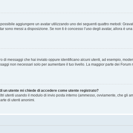
” è possibile aggiungere un avatar utilizzando uno dei seguenti quattro metodi: Gra
atar sono messi a disposizione. Se non ti è concesso l’uso degli avatar, allora è un
mero di messaggi che hai inviato oppure identificano alcuni utenti, ad esempio, mode
ssaggi non necessari solo per aumentare il tuo livello. La maggior parte dei Forum
 di un utente mi chiede di accedere come utente registrato?
altri utenti usando il modulo di invio posta interno (ammesso, ovviamente, che gli a
arte di utenti anonimi.