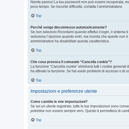
Niente panico! La tua password non può essere recuperata, ma p
poco tempo. Se riscontri difficoltà, contatta l’amministratore.
Top
Perché vengo disconnesso automaticamente?
Se non selezioni
Ricordami
quando effettui il login, il sistem
seleziona l’opzione quando entri, ma ricorda che questo non è con
amministratore ha disabilitato questa caratteristica.
Top
Che cosa provoca il comando “Cancella cookie”?
La funzione “Cancella cookie” eliminerà tutti i cookie generati
ha attivato la funzione. Se hai avuto problemi di accesso o di us
Top
Impostazioni e preferenze utente
Come cambio le mie impostazioni?
Se sei un utente registrato, tutte le tue impostazioni sono con
potrebbe non essere sempre vero. Questo ti permetterà di cambia
Top