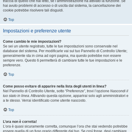
traccia di quello che hai letto, se l’amministrazione ha attivato la funzione. Se
hai avuto problemi di accesso o di uscita dal sistema, la cancellazione dei
cookie potrebbe risolvere tali disguidi.
Top
Impostazioni e preferenze utente
Come cambio le mie impostazioni?
Se sei un utente registrato, tutte le tue impostazioni sono conservate nel
database del sistema. Per modificarle vai sul tuo Pannello di Controllo Utente;
generalmente sta in cima ad ogni pagina, ma questo potrebbe non essere
sempre vero. Questo ti permetterà di cambiare tutte le tue impostazioni e le
preferenze.
Top
Come posso evitare di apparire nella lista degli utenti in linea?
Nel Pannello di Controllo Utente, sotto “Preferenze”, trovi l’opzione
Nascondi il
tuo stato in linea
. Attivando questa opzione, apparirai solo agli amministratori e
a te stesso. Verrai identificato come utente nascosto.
Top
L’ora non è corretta!
L’ora è quasi sicuramente corretta, comunque l’ora che stai vedendo potrebbe
essere quella di un fuso orario differente dal tuo. Se così fosse, devi cambiare