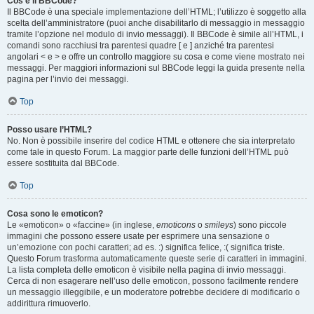
Cos’è il BBCode?
Il BBCode è una speciale implementazione dell’HTML; l’utilizzo è soggetto alla
scelta dell’amministratore (puoi anche disabilitarlo di messaggio in messaggio
tramite l’opzione nel modulo di invio messaggi). Il BBCode è simile all’HTML, i
comandi sono racchiusi tra parentesi quadre [ e ] anziché tra parentesi
angolari < e > e offre un controllo maggiore su cosa e come viene mostrato nei
messaggi. Per maggiori informazioni sul BBCode leggi la guida presente nella
pagina per l’invio dei messaggi.
Top
Posso usare l’HTML?
No. Non è possibile inserire del codice HTML e ottenere che sia interpretato
come tale in questo Forum. La maggior parte delle funzioni dell’HTML può
essere sostituita dal BBCode.
Top
Cosa sono le emoticon?
Le «emoticon» o «faccine» (in inglese,
emoticons
o
smileys
) sono piccole
immagini che possono essere usate per esprimere una sensazione o
un’emozione con pochi caratteri; ad es. :) significa felice, :( significa triste.
Questo Forum trasforma automaticamente queste serie di caratteri in immagini.
La lista completa delle emoticon è visibile nella pagina di invio messaggi.
Cerca di non esagerare nell’uso delle emoticon, possono facilmente rendere
un messaggio illeggibile, e un moderatore potrebbe decidere di modificarlo o
addirittura rimuoverlo.