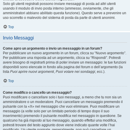
Solo gli utenti registrati possono inviare messaggi di posta ad altri utenti
usando il modulo di invio posta interno (ammesso, ovviamente, che gli
amministratori abbiano abilitato questa funzione). Questo serve a prevenire un
uso scorretto o malevolo del sistema di posta da parte di utenti anonimi.
Top
Invio Messaggi
Come apro un argomento o invio un messaggio in un forum?
Per pubblicare un nuovo argomento in un forum, clicca su “Nuovo argomento”.
Per pubblicare una risposta ad un argomento, clicca su “Rispondi”. Potresti
avere bisogno di registrarti prima di poter inviare un messaggio: le tue funzioni
disponibili sono elencate in fondo alla pagina del forum o dell’argomento (la
lista
Puoi aprire nuovi argomenti
,
Puoi votare nei sondaggi
, ecc.).
Top
Come modifico o cancello un messaggio?
Puoi modificare o cancellare solo i tuoi messaggi, a meno che tu non sia un
amministratore o un moderatore. Puoi cancellare un messaggio premendo il
pulsante con la «X» nel messaggio che vuoi eliminare. Puoi modificare un
messaggio (a volte solo per un limitato periodo di tempo dopo il suo
inserimento) premendo il pulsante
modifica
nel messaggio in questione. Se
qualcuno ha già risposto al tuo messaggio, quando effettui una modifica,
potresti trovare del testo aggiunto dove viene indicato quante volte l’hai
modificato. Un utente normale, generalmente, non può cancellare un