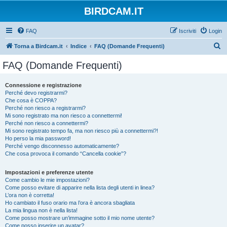
BIRDCAM.IT
FAQ
Iscriviti
Login
C
Torna a Birdcam.it
Indice
FAQ (Domande Frequenti)
e
FAQ (Domande Frequenti)
r
c
Connessione e registrazione
Perché devo registrarmi?
a
Che cosa è COPPA?
Perché non riesco a registrarmi?
Mi sono registrato ma non riesco a connettermi!
Perché non riesco a connettermi?
Mi sono registrato tempo fa, ma non riesco più a connettermi?!
Ho perso la mia password!
Perché vengo disconnesso automaticamente?
Che cosa provoca il comando “Cancella cookie”?
Impostazioni e preferenze utente
Come cambio le mie impostazioni?
Come posso evitare di apparire nella lista degli utenti in linea?
L’ora non è corretta!
Ho cambiato il fuso orario ma l’ora è ancora sbagliata
La mia lingua non è nella lista!
Come posso mostrare un’immagine sotto il mio nome utente?
Come posso inserire un avatar?