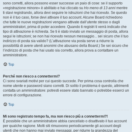
sono corretti, allora possono esser successe un paio di cose: se il supporto
«registrazione minore» è abilitato e hai cliccato su
Ho meno di 13 anni
mentre
ti stavi registrando, allora devi seguire le istruzioni che hai ricevuto. Se questo
non è il tuo caso, forse devi attivare il tuo account. Alcune Board richiedono
che tutte le nuove registrazioni vengano attivate dall’utente stesso o dagli
amministratori, prima di poter accedere. Quando ti registri ti verrà indicato che
tipo di attivazione è richiesta. Se ti è stato inviato un messaggio di posta, allora
segui le istruzioni; se non hai ricevuto nessun messaggio... sei sicuro che il tuo
indirizzo di posta sia valido? (L’attivazione via posta serve a ridurre la
possibilità di avere utenti anonimi che abusano della Board.) Se sei sicuro che
l’indirizzo di posta che hai usato sia corretto, allora prova a contattare un
amministratore.
Top
Perché non riesco a connettermi?
Ci sono svariati motivi per cui questo succede. Per prima cosa controlla che
nome utente e password siano corretti. Di solito il problema è questo, altrimenti
contatta un amministratore: potresti essere stato bannato o potrebbe esserci un
errore di configurazione.
Top
Mi sono registrato tempo fa, ma non riesco più a connettermi?!
È possibile che un amministratore abbia cancellato o disattivato il tuo account
per qualche ragione. Molti siti rimuovono periodicamente gli account degli
utenti che non hanno mai inviato messaggi, per ridurre la grandezza del