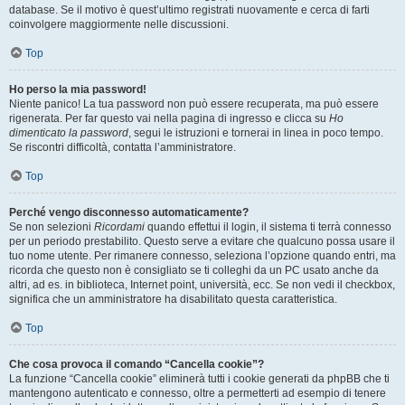
database. Se il motivo è quest’ultimo registrati nuovamente e cerca di farti
coinvolgere maggiormente nelle discussioni.
Top
Ho perso la mia password!
Niente panico! La tua password non può essere recuperata, ma può essere
rigenerata. Per far questo vai nella pagina di ingresso e clicca su
Ho
dimenticato la password
, segui le istruzioni e tornerai in linea in poco tempo.
Se riscontri difficoltà, contatta l’amministratore.
Top
Perché vengo disconnesso automaticamente?
Se non selezioni
Ricordami
quando effettui il login, il sistema ti terrà connesso
per un periodo prestabilito. Questo serve a evitare che qualcuno possa usare il
tuo nome utente. Per rimanere connesso, seleziona l’opzione quando entri, ma
ricorda che questo non è consigliato se ti colleghi da un PC usato anche da
altri, ad es. in biblioteca, Internet point, università, ecc. Se non vedi il checkbox,
significa che un amministratore ha disabilitato questa caratteristica.
Top
Che cosa provoca il comando “Cancella cookie”?
La funzione “Cancella cookie” eliminerà tutti i cookie generati da phpBB che ti
mantengono autenticato e connesso, oltre a permetterti ad esempio di tenere