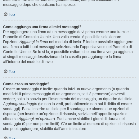
messaggio dopo che qualcuno ha risposto.
Top
Come aggiungo una firma ai miei messaggi?
Per aggiungere una firma ad un messaggio devi prima crearne una tramite il
Pannello di Controllo Utente. Una volta creata, è possibile selezionare
l’opzione
Aggiungi la firma
nel modulo di invio. È inoltre possibile aggiungere
una firma a tutti i tuoi messaggi selezionando l’apposita voce nel Pannello di
Controllo Utente. Se lo si fa, è possibile evitare che una firma venga aggiunta
ai singoli messaggi deselezionando la casella per aggiungere la firma
all’interno del modulo di invio.
Top
Come creo un sondaggio?
Creare un sondaggio è facile: quando inizi un nuovo argomento (o quando
modifichi il primo messaggio di un argomento, se ti è permesso) dovresti
vedere, sotto lo spazio per l’inserimento del messaggio, un riquadro dal titolo
Aggiungi sondaggio
(se non lo vedi, probabilmente non hai il diritto di creare
sondaggi). Basta inserire un titolo per il sondaggio e almeno due opzioni di
risposta (per inserire un’opzione di risposta, scrivila nell’apposito spazio e
clicca su
Aggiungi un’opzione
). Puoi anche stabilire i giorni di durata del
sondaggio (0 per non porre limiti). C’è un limite al numero di opzioni di risposta
che puoi aggiungere, stabilito dall’amministratore.
Top