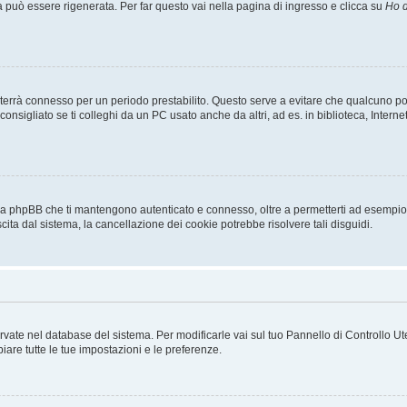
uò essere rigenerata. Per far questo vai nella pagina di ingresso e clicca su
Ho d
a ti terrà connesso per un periodo prestabilito. Questo serve a evitare che qualcuno
sigliato se ti colleghi da un PC usato anche da altri, ad es. in biblioteca, Internet
 da phpBB che ti mantengono autenticato e connesso, oltre a permetterti ad esempio d
cita dal sistema, la cancellazione dei cookie potrebbe risolvere tali disguidi.
servate nel database del sistema. Per modificarle vai sul tuo Pannello di Controllo
re tutte le tue impostazioni e le preferenze.