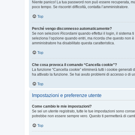
Niente panico! La tua password non può essere recuperata, ma p
poco tempo. Se riscontri difficoltà, contatta l’amministratore.
Top
Perché vengo disconnesso automaticamente?
Se non selezioni
Ricordami
quando effettui il login, il sistem
seleziona l’opzione quando entri, ma ricorda che questo non è con
amministratore ha disabilitato questa caratteristica.
Top
Che cosa provoca il comando “Cancella cookie”?
La funzione “Cancella cookie” eliminerà tutti i cookie generati
ha attivato la funzione. Se hai avuto problemi di accesso o di us
Top
Impostazioni e preferenze utente
Come cambio le mie impostazioni?
Se sei un utente registrato, tutte le tue impostazioni sono con
potrebbe non essere sempre vero. Questo ti permetterà di cambia
Top