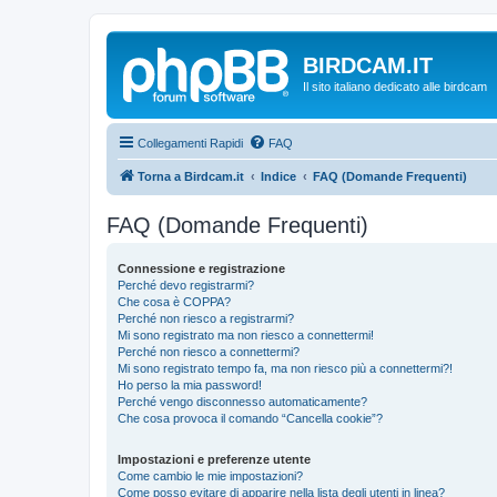
BIRDCAM.IT
Il sito italiano dedicato alle birdcam
Collegamenti Rapidi
FAQ
Torna a Birdcam.it
Indice
FAQ (Domande Frequenti)
FAQ (Domande Frequenti)
Connessione e registrazione
Perché devo registrarmi?
Che cosa è COPPA?
Perché non riesco a registrarmi?
Mi sono registrato ma non riesco a connettermi!
Perché non riesco a connettermi?
Mi sono registrato tempo fa, ma non riesco più a connettermi?!
Ho perso la mia password!
Perché vengo disconnesso automaticamente?
Che cosa provoca il comando “Cancella cookie”?
Impostazioni e preferenze utente
Come cambio le mie impostazioni?
Come posso evitare di apparire nella lista degli utenti in linea?