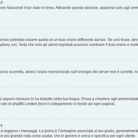
a?
zione
Nascondi il tuo stato in linea
. Attivando questa opzione, apparirai solo agli ammi
ndo potrebbe essere quella di un fuso orario differente dal tuo. Se così fosse, devi 
ydney, ecc. Nota che solo gli utenti registrati possono cambiare il fuso orario e mol
 ancora scorretta, allora l’orario memorizzato sull’orologio del server non è corretto
a oppure nessuno lo ha tradotto nella tua lingua. Prova a chiedere agli amministrator
l sito di phpBB Limited (trovi il collegamento in fondo ad ogni pagina).
e?
 leggono i messaggi. La prima è l’immagine associata al tuo grado, generalmente ha
agine più grande nota come avatar, che in genere è unica e specifica per ogni utente.