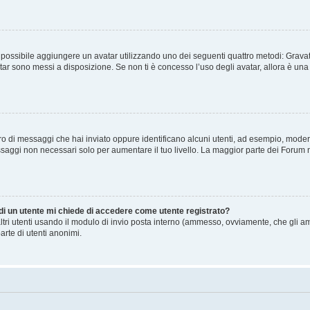
” è possibile aggiungere un avatar utilizzando uno dei seguenti quattro metodi: Gra
atar sono messi a disposizione. Se non ti è concesso l’uso degli avatar, allora è un
mero di messaggi che hai inviato oppure identificano alcuni utenti, ad esempio, mode
ssaggi non necessari solo per aumentare il tuo livello. La maggior parte dei Forum
 di un utente mi chiede di accedere come utente registrato?
altri utenti usando il modulo di invio posta interno (ammesso, ovviamente, che gli a
arte di utenti anonimi.