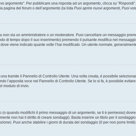
 argomento”. Per pubblicare una risposta ad un argomento, clicca su “Rispondi”. Po
la pagina del forum o dell’argomento (la lista
Puoi aprire nuovi argomenti
,
Puoi vot
 tu non sia un amministratore o un moderatore. Puoi cancellare un messaggio prem
iodo di tempo dopo il suo inserimento) premendo il pulsante
modifica
nel messaggio 
nto dove viene indicato quante volte l’hai modificato. Un utente normale, general
a tramite il Pannello di Controllo Utente. Una volta creata, è possibile seleziona
ndo l’apposita voce nel Pannello di Controllo Utente. Se lo si fa, è possibile evita
el modulo di invio.
(o quando modifichi il primo messaggio di un argomento, se ti è permesso) dovrest
mente non hai il diritto di creare sondaggi). Basta inserire un titolo per il sondaggi
pzione
). Puoi anche stabilire i giorni di durata del sondaggio (0 per non porre limiti