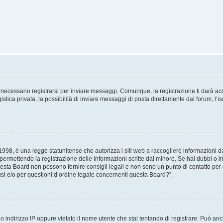
necessario registrarsi per inviare messaggi. Comunque, la registrazione ti darà acce
tica privata, la possibilità di inviare messaggi di posta direttamente dal forum, l’is
98, è una legge statunitense che autorizza i siti web a raccogliere informazioni da 
, permettendo la registrazione delle informazioni scritte dal minore. Se hai dubbi o i
esta Board non possono fornire consigli legali e non sono un punto di contatto per q
i e/o per questioni d’ordine legale concernenti questa Board?”.
 indirizzo IP oppure vietato il nome utente che stai tentando di registrare. Può anch