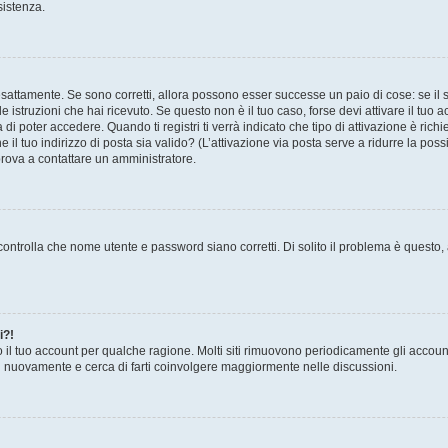
sistenza.
sattamente. Se sono corretti, allora possono esser successe un paio di cose: se il 
le istruzioni che hai ricevuto. Se questo non è il tuo caso, forse devi attivare il tu
di poter accedere. Quando ti registri ti verrà indicato che tipo di attivazione è richi
e il tuo indirizzo di posta sia valido? (L’attivazione via posta serve a ridurre la po
 prova a contattare un amministratore.
ontrolla che nome utente e password siano corretti. Di solito il problema è questo, a
i?!
o il tuo account per qualche ragione. Molti siti rimuovono periodicamente gli accoun
ti nuovamente e cerca di farti coinvolgere maggiormente nelle discussioni.