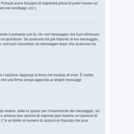
tresti avere bisogno di registrarti prima di poter inviare un
are nei sondaggi
, ecc.).
endo il pulsante con la «X» nel messaggio che vuoi eliminare.
in questione. Se qualcuno ha già risposto al tuo messaggio,
mente, non può cancellare un messaggio dopo che qualcuno ha
re l’opzione
Aggiungi la firma
nel modulo di invio. È inoltre
re che una firma venga aggiunta ai singoli messaggi
i vedere, sotto lo spazio per l’inserimento del messaggio, un
o e almeno due opzioni di risposta (per inserire un’opzione di
). C’è un limite al numero di opzioni di risposta che puoi