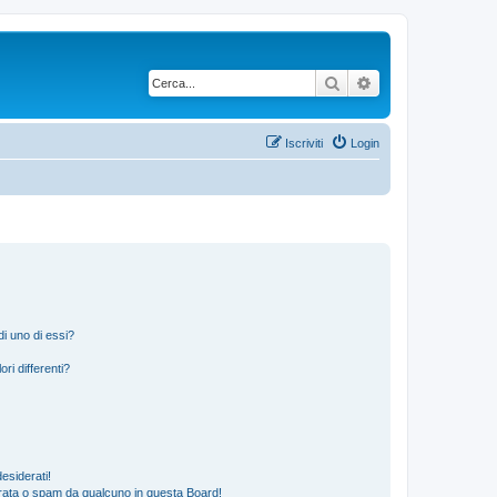
Cerca
Ricerca avanzata
Iscriviti
Login
i uno di essi?
ri differenti?
esiderati!
rata o spam da qualcuno in questa Board!