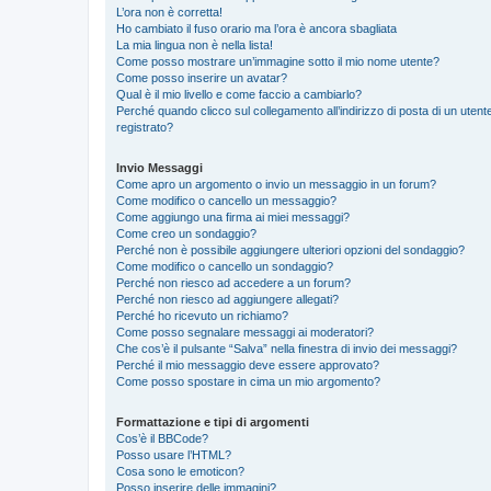
L’ora non è corretta!
Ho cambiato il fuso orario ma l’ora è ancora sbagliata
La mia lingua non è nella lista!
Come posso mostrare un’immagine sotto il mio nome utente?
Come posso inserire un avatar?
Qual è il mio livello e come faccio a cambiarlo?
Perché quando clicco sul collegamento all’indirizzo di posta di un ute
registrato?
Invio Messaggi
Come apro un argomento o invio un messaggio in un forum?
Come modifico o cancello un messaggio?
Come aggiungo una firma ai miei messaggi?
Come creo un sondaggio?
Perché non è possibile aggiungere ulteriori opzioni del sondaggio?
Come modifico o cancello un sondaggio?
Perché non riesco ad accedere a un forum?
Perché non riesco ad aggiungere allegati?
Perché ho ricevuto un richiamo?
Come posso segnalare messaggi ai moderatori?
Che cos’è il pulsante “Salva” nella finestra di invio dei messaggi?
Perché il mio messaggio deve essere approvato?
Come posso spostare in cima un mio argomento?
Formattazione e tipi di argomenti
Cos’è il BBCode?
Posso usare l’HTML?
Cosa sono le emoticon?
Posso inserire delle immagini?