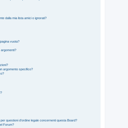
 dalla mia lista amici o ignorati?
 pagina vuota?
i argomenti?
izioni?
un argomento specifico?
co?
d?
 per questioni d’ordine legale concernenti questa Board?
del Forum?