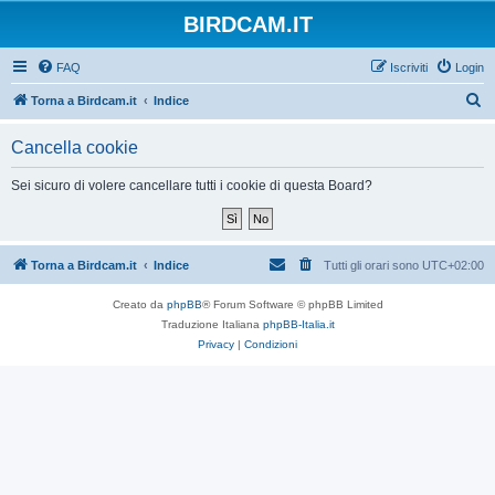
BIRDCAM.IT
FAQ
Iscriviti
Login
C
Torna a Birdcam.it
Indice
e
Cancella cookie
r
c
Sei sicuro di volere cancellare tutti i cookie di questa Board?
a
Torna a Birdcam.it
Indice
Tutti gli orari sono
UTC+02:00
Creato da
phpBB
® Forum Software © phpBB Limited
Traduzione Italiana
phpBB-Italia.it
Privacy
|
Condizioni