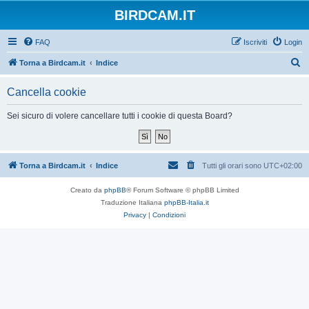
BIRDCAM.IT
FAQ
Iscriviti
Login
C
Torna a Birdcam.it
Indice
e
Cancella cookie
r
c
Sei sicuro di volere cancellare tutti i cookie di questa Board?
a
Torna a Birdcam.it
Indice
Tutti gli orari sono
UTC+02:00
Creato da
phpBB
® Forum Software © phpBB Limited
Traduzione Italiana
phpBB-Italia.it
Privacy
|
Condizioni