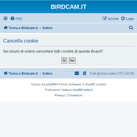
BIRDCAM.IT
FAQ
Iscriviti
Login
C
Torna a Birdcam.it
Indice
e
Cancella cookie
r
c
Sei sicuro di volere cancellare tutti i cookie di questa Board?
a
Torna a Birdcam.it
Indice
Tutti gli orari sono
UTC+02:00
Creato da
phpBB
® Forum Software © phpBB Limited
Traduzione Italiana
phpBB-Italia.it
Privacy
|
Condizioni