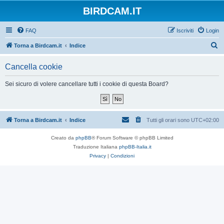
BIRDCAM.IT
FAQ
Iscriviti
Login
C
Torna a Birdcam.it
Indice
e
Cancella cookie
r
c
Sei sicuro di volere cancellare tutti i cookie di questa Board?
a
Torna a Birdcam.it
Indice
Tutti gli orari sono
UTC+02:00
Creato da
phpBB
® Forum Software © phpBB Limited
Traduzione Italiana
phpBB-Italia.it
Privacy
|
Condizioni