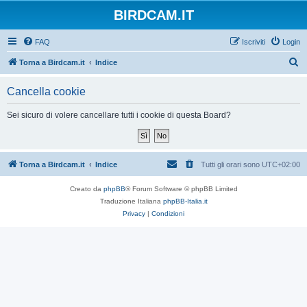
BIRDCAM.IT
FAQ
Iscriviti
Login
C
Torna a Birdcam.it
Indice
e
Cancella cookie
r
c
Sei sicuro di volere cancellare tutti i cookie di questa Board?
a
Torna a Birdcam.it
Indice
Tutti gli orari sono
UTC+02:00
Creato da
phpBB
® Forum Software © phpBB Limited
Traduzione Italiana
phpBB-Italia.it
Privacy
|
Condizioni