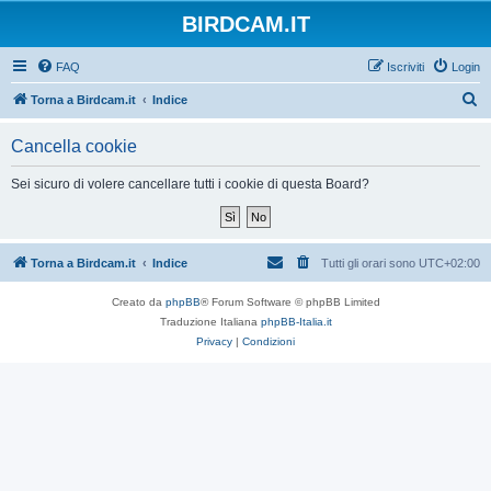
BIRDCAM.IT
FAQ
Iscriviti
Login
C
Torna a Birdcam.it
Indice
e
Cancella cookie
r
c
Sei sicuro di volere cancellare tutti i cookie di questa Board?
a
Torna a Birdcam.it
Indice
Tutti gli orari sono
UTC+02:00
Creato da
phpBB
® Forum Software © phpBB Limited
Traduzione Italiana
phpBB-Italia.it
Privacy
|
Condizioni