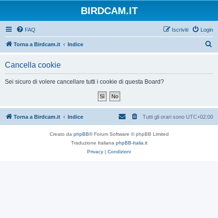
BIRDCAM.IT
FAQ
Iscriviti
Login
C
Torna a Birdcam.it
Indice
e
Cancella cookie
r
c
Sei sicuro di volere cancellare tutti i cookie di questa Board?
a
Torna a Birdcam.it
Indice
Tutti gli orari sono
UTC+02:00
Creato da
phpBB
® Forum Software © phpBB Limited
Traduzione Italiana
phpBB-Italia.it
Privacy
|
Condizioni