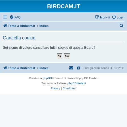
BIRDCAM.IT
FAQ
Iscriviti
Login
C
Torna a Birdcam.it
Indice
e
Cancella cookie
r
c
Sei sicuro di volere cancellare tutti i cookie di questa Board?
a
Torna a Birdcam.it
Indice
Tutti gli orari sono
UTC+02:00
Creato da
phpBB
® Forum Software © phpBB Limited
Traduzione Italiana
phpBB-Italia.it
Privacy
|
Condizioni