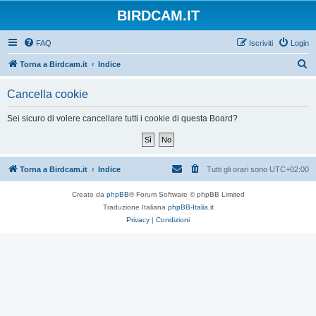
BIRDCAM.IT
FAQ
Iscriviti
Login
C
Torna a Birdcam.it
Indice
e
Cancella cookie
r
c
Sei sicuro di volere cancellare tutti i cookie di questa Board?
a
Torna a Birdcam.it
Indice
Tutti gli orari sono
UTC+02:00
Creato da
phpBB
® Forum Software © phpBB Limited
Traduzione Italiana
phpBB-Italia.it
Privacy
|
Condizioni