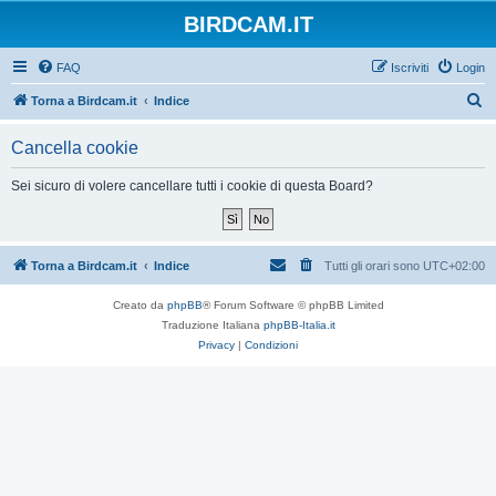
BIRDCAM.IT
FAQ
Iscriviti
Login
C
Torna a Birdcam.it
Indice
e
Cancella cookie
r
c
Sei sicuro di volere cancellare tutti i cookie di questa Board?
a
Torna a Birdcam.it
Indice
Tutti gli orari sono
UTC+02:00
Creato da
phpBB
® Forum Software © phpBB Limited
Traduzione Italiana
phpBB-Italia.it
Privacy
|
Condizioni