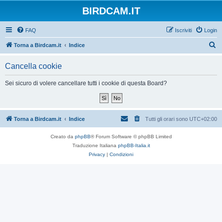
BIRDCAM.IT
FAQ
Iscriviti
Login
C
Torna a Birdcam.it
Indice
e
Cancella cookie
r
c
Sei sicuro di volere cancellare tutti i cookie di questa Board?
a
Torna a Birdcam.it
Indice
Tutti gli orari sono
UTC+02:00
Creato da
phpBB
® Forum Software © phpBB Limited
Traduzione Italiana
phpBB-Italia.it
Privacy
|
Condizioni