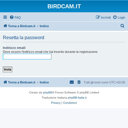
BIRDCAM.IT
FAQ
Iscriviti
Login
C
Torna a Birdcam.it
Indice
e
Resetta la password
r
c
Indirizzo email:
Deve essere l’indirizzo email che hai inserito durante la registrazione.
a
Torna a Birdcam.it
Indice
Tutti gli orari sono
UTC+02:00
Creato da
phpBB
® Forum Software © phpBB Limited
Traduzione Italiana
phpBB-Italia.it
Privacy
|
Condizioni