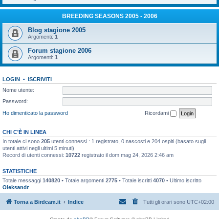
BREEDING SEASONS 2005 - 2006
Blog stagione 2005
Argomenti:
1
Forum stagione 2006
Argomenti:
1
LOGIN
•
ISCRIVITI
Nome utente:
Password:
Ho dimenticato la password
Ricordami
CHI C’È IN LINEA
In totale ci sono
205
utenti connessi : 1 registrato, 0 nascosti e 204 ospiti (basato sugli
utenti attivi negli ultimi 5 minuti)
Record di utenti connessi:
10722
registrato il dom mag 24, 2026 2:46 am
STATISTICHE
Totale messaggi
140820
• Totale argomenti
2775
• Totale iscritti
4070
• Ultimo iscritto
Oleksandr
Torna a Birdcam.it
Indice
Tutti gli orari sono
UTC+02:00