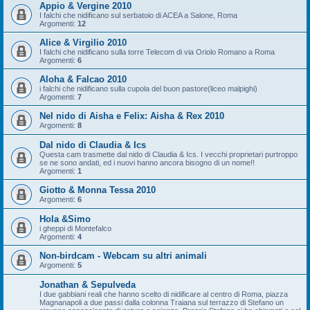
Appio & Vergine 2010
I falchi che nidificano sul serbatoio di ACEA a Salone, Roma
Argomenti:
12
Alice & Virgilio 2010
I falchi che nidificano sulla torre Telecom di via Oriolo Romano a Roma
Argomenti:
6
Aloha & Falcao 2010
i falchi che nidificano sulla cupola del buon pastore(liceo malpighi)
Argomenti:
7
Nel nido di Aisha e Felix: Aisha & Rex 2010
Argomenti:
8
Dal nido di Claudia & Ics
Questa cam trasmette dal nido di Claudia & Ics. I vecchi proprietari purtroppo
se ne sono andati, ed i nuovi hanno ancora bisogno di un nome!!
Argomenti:
1
Giotto & Monna Tessa 2010
Argomenti:
6
Hola &Simo
i gheppi di Montefalco
Argomenti:
4
Non-birdcam - Webcam su altri animali
Argomenti:
5
Jonathan & Sepulveda
I due gabbiani reali che hanno scelto di nidificare al centro di Roma, piazza
Magnanapoli a due passi dalla colonna Traiana sul terrazzo di Stefano un