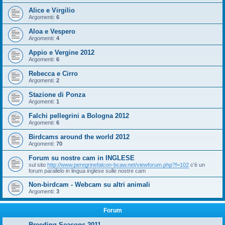
Alice e Virgilio
Argomenti:
6
Aloa e Vespero
Argomenti:
4
Appio e Vergine 2012
Argomenti:
6
Rebecca e Cirro
Argomenti:
2
Stazione di Ponza
Argomenti:
1
Falchi pellegrini a Bologna 2012
Argomenti:
6
Birdcams around the world 2012
Argomenti:
70
Forum su nostre cam in INGLESE
sul sito
http://www.peregrinefalcon-bcaw.net/viewforum.php?f=102
c'è un
forum parallelo in lingua inglese sulle nostre cam
Non-birdcam - Webcam su altri animali
Argomenti:
3
Forum
Breeding Seasons 2011