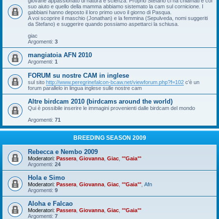
giovane appassionato di natura e scienza. Proprio Stefano ci ha chiamati e col
suo aiuto e quello della mamma abbiamo sistemato la cam sul cornicione. I
gabbiani hanno deposto il loro primo uovo il giorno di Pasqua.
A voi scoprire il maschio (Jonathan) e la femmina (Sepulveda, nomi suggeriti
da Stefano) e suggerire quando possiamo aspettarci la schiusa.
giac
Argomenti:
3
mangiatoia AFN 2010
Argomenti:
1
FORUM su nostre CAM in inglese
sul sito
http://www.peregrinefalcon-bcaw.net/viewforum.php?f=102
c'è un
forum parallelo in lingua inglese sulle nostre cam
Altre birdcam 2010 (birdcams around the world)
Qui è possibile inserire le immagini provenienti dalle birdcam del mondo
Argomenti:
71
BREEDING SEASON 2009
Rebecca e Nembo 2009
Moderatori:
Passera
,
Giovanna
,
Giac
,
°°Gaia°°
Argomenti:
24
Hola e Simo
Moderatori:
Passera
,
Giovanna
,
Giac
,
°°Gaia°°
,
Afn
Argomenti:
9
Aloha e Falcao
Moderatori:
Passera
,
Giovanna
,
Giac
,
°°Gaia°°
Argomenti:
7