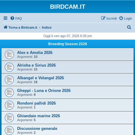
BIRDCAM.IT
FAQ
Iscriviti
Login
C
Torna a Birdcam.it
Indice
e
Oggi è ven ago 07, 2026 8:39 pm
r
Breeding Season 2026
c
Alex e Amelia 2026
a
Argomenti:
10
Alrisha e Sirius 2026
Argomenti:
15
Albangel e Velangel 2026
Argomenti:
18
Gheppi - Luna e Orione 2026
Argomenti:
8
Rondoni pallidi 2026
Argomenti:
1
Ghiandaie marine 2026
Argomenti:
5
Discussione generale
Argomenti:
2