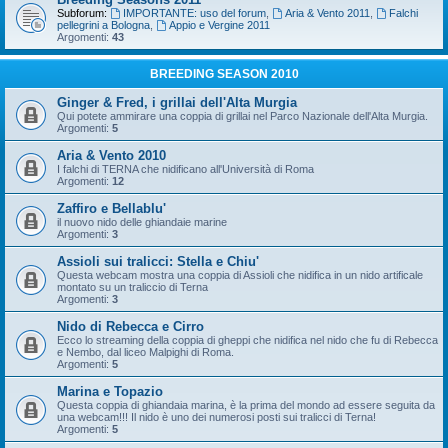
Subforum:
IMPORTANTE: uso del forum
,
Aria & Vento 2011
,
Falchi
pellegrini a Bologna
,
Appio e Vergine 2011
Argomenti:
43
BREEDING SEASON 2010
Ginger & Fred, i grillai dell'Alta Murgia
Qui potete ammirare una coppia di grillai nel Parco Nazionale dell'Alta Murgia.
Argomenti:
5
Aria & Vento 2010
I falchi di TERNA che nidificano all'Università di Roma
Argomenti:
12
Zaffiro e Bellablu'
il nuovo nido delle ghiandaie marine
Argomenti:
3
Assioli sui tralicci: Stella e Chiu'
Questa webcam mostra una coppia di Assioli che nidifica in un nido artificale
montato su un traliccio di Terna
Argomenti:
3
Nido di Rebecca e Cirro
Ecco lo streaming della coppia di gheppi che nidifica nel nido che fu di Rebecca
e Nembo, dal liceo Malpighi di Roma.
Argomenti:
5
Marina e Topazio
Questa coppia di ghiandaia marina, è la prima del mondo ad essere seguita da
una webcam!!! Il nido è uno dei numerosi posti sui tralicci di Terna!
Argomenti:
5