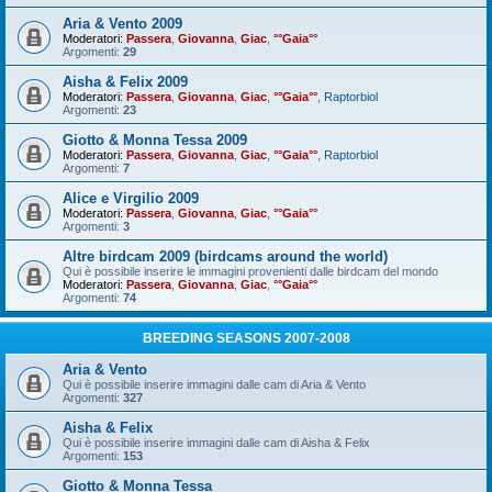
Aria & Vento 2009
Moderatori:
Passera
,
Giovanna
,
Giac
,
°°Gaia°°
Argomenti:
29
Aisha & Felix 2009
Moderatori:
Passera
,
Giovanna
,
Giac
,
°°Gaia°°
,
Raptorbiol
Argomenti:
23
Giotto & Monna Tessa 2009
Moderatori:
Passera
,
Giovanna
,
Giac
,
°°Gaia°°
,
Raptorbiol
Argomenti:
7
Alice e Virgilio 2009
Moderatori:
Passera
,
Giovanna
,
Giac
,
°°Gaia°°
Argomenti:
3
Altre birdcam 2009 (birdcams around the world)
Qui è possibile inserire le immagini provenienti dalle birdcam del mondo
Moderatori:
Passera
,
Giovanna
,
Giac
,
°°Gaia°°
Argomenti:
74
BREEDING SEASONS 2007-2008
Aria & Vento
Qui è possibile inserire immagini dalle cam di Aria & Vento
Argomenti:
327
Aisha & Felix
Qui è possibile inserire immagini dalle cam di Aisha & Felix
Argomenti:
153
Giotto & Monna Tessa