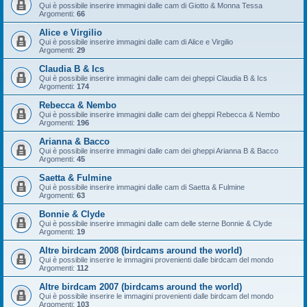
Qui è possibile inserire immagini dalle cam di Giotto & Monna Tessa
Argomenti:
66
Alice e Virgilio
Qui è possibile inserire immagini dalle cam di Alice e Virgilio
Argomenti:
29
Claudia B & Ics
Qui è possibile inserire immagini dalle cam dei gheppi Claudia B & Ics
Argomenti:
174
Rebecca & Nembo
Qui è possibile inserire immagini dalle cam dei gheppi Rebecca & Nembo
Argomenti:
196
Arianna & Bacco
Qui è possibile inserire immagini dalle cam dei gheppi Arianna B & Bacco
Argomenti:
45
Saetta & Fulmine
Qui è possibile inserire immagini dalle cam di Saetta & Fulmine
Argomenti:
63
Bonnie & Clyde
Qui è possibile inserire immagini dalle cam delle sterne Bonnie & Clyde
Argomenti:
19
Altre birdcam 2008 (birdcams around the world)
Qui è possibile inserire le immagini provenienti dalle birdcam del mondo
Argomenti:
112
Altre birdcam 2007 (birdcams around the world)
Qui è possibile inserire le immagini provenienti dalle birdcam del mondo
Argomenti:
103