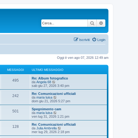
Cerca
Ricerca avanzata
Iscriviti
Login
Oggi è ven ago 07, 2026 12:49 am
MESSAGGI
ULTIMO MESSAGGIO
U
Re: Album fotografico
M
495
l
V
da
Angela 68
t
e
sab giu 27, 2026 3:40 pm
e
i
d
m
i
U
Re: Comunicazioni ufficiali
M
242
s
o
u
l
V
da
maria luisa
m
l
t
e
dom giu 21, 2026 5:27 pm
e
s
e
t
i
d
s
i
m
i
U
Spegnimento cam
M
501
s
s
m
a
o
u
l
V
da
maria luisa
a
o
m
l
t
e
ven lug 31, 2026 1:21 pm
e
g
m
s
e
t
g
i
d
g
e
s
i
m
i
U
Re: Comunicazioni ufficiali
M
i
s
128
s
s
m
a
o
u
g
l
V
da
Julia Ambrella
o
s
a
o
m
l
t
e
mer lug 29, 2026 2:18 pm
a
e
g
m
s
e
t
g
i
d
i
g
g
e