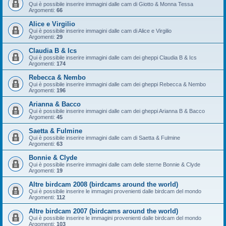
Qui è possibile inserire immagini dalle cam di Giotto & Monna Tessa
Argomenti:
66
Alice e Virgilio
Qui è possibile inserire immagini dalle cam di Alice e Virgilio
Argomenti:
29
Claudia B & Ics
Qui è possibile inserire immagini dalle cam dei gheppi Claudia B & Ics
Argomenti:
174
Rebecca & Nembo
Qui è possibile inserire immagini dalle cam dei gheppi Rebecca & Nembo
Argomenti:
196
Arianna & Bacco
Qui è possibile inserire immagini dalle cam dei gheppi Arianna B & Bacco
Argomenti:
45
Saetta & Fulmine
Qui è possibile inserire immagini dalle cam di Saetta & Fulmine
Argomenti:
63
Bonnie & Clyde
Qui è possibile inserire immagini dalle cam delle sterne Bonnie & Clyde
Argomenti:
19
Altre birdcam 2008 (birdcams around the world)
Qui è possibile inserire le immagini provenienti dalle birdcam del mondo
Argomenti:
112
Altre birdcam 2007 (birdcams around the world)
Qui è possibile inserire le immagini provenienti dalle birdcam del mondo
Argomenti:
103