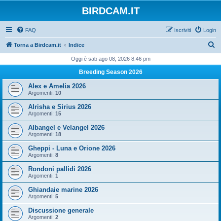
BIRDCAM.IT
FAQ
Iscriviti
Login
C
Torna a Birdcam.it
Indice
e
Oggi è sab ago 08, 2026 8:46 pm
r
Breeding Season 2026
c
Alex e Amelia 2026
a
Argomenti:
10
Alrisha e Sirius 2026
Argomenti:
15
Albangel e Velangel 2026
Argomenti:
18
Gheppi - Luna e Orione 2026
Argomenti:
8
Rondoni pallidi 2026
Argomenti:
1
Ghiandaie marine 2026
Argomenti:
5
Discussione generale
Argomenti:
2