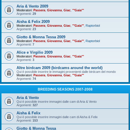
Aria & Vento 2009
Moderatori:
Passera
,
Giovanna
,
Giac
,
°°Gaia°°
Argomenti:
29
Aisha & Felix 2009
Moderatori:
Passera
,
Giovanna
,
Giac
,
°°Gaia°°
,
Raptorbiol
Argomenti:
23
Giotto & Monna Tessa 2009
Moderatori:
Passera
,
Giovanna
,
Giac
,
°°Gaia°°
,
Raptorbiol
Argomenti:
7
Alice e Virgilio 2009
Moderatori:
Passera
,
Giovanna
,
Giac
,
°°Gaia°°
Argomenti:
3
Altre birdcam 2009 (birdcams around the world)
Qui è possibile inserire le immagini provenienti dalle birdcam del mondo
Moderatori:
Passera
,
Giovanna
,
Giac
,
°°Gaia°°
Argomenti:
74
BREEDING SEASONS 2007-2008
Aria & Vento
Qui è possibile inserire immagini dalle cam di Aria & Vento
Argomenti:
327
Aisha & Felix
Qui è possibile inserire immagini dalle cam di Aisha & Felix
Argomenti:
153
Giotto & Monna Tessa