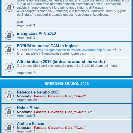
giovane appassionato di natura e scienza. Proprio Stefano ci ha chiamati e col
suo aiuto e quello della mamma abbiamo sistemato la cam sul cornicione. I
gabbiani hanno deposto il loro primo uovo il giorno di Pasqua.
A voi scoprire il maschio (Jonathan) e la femmina (Sepulveda, nomi suggeriti
da Stefano) e suggerire quando possiamo aspettarci la schiusa.
giac
Argomenti:
3
mangiatoia AFN 2010
Argomenti:
1
FORUM su nostre CAM in inglese
sul sito
http://www.peregrinefalcon-bcaw.net/viewforum.php?f=102
c'è un
forum parallelo in lingua inglese sulle nostre cam
Altre birdcam 2010 (birdcams around the world)
Qui è possibile inserire le immagini provenienti dalle birdcam del mondo
Argomenti:
71
BREEDING SEASON 2009
Rebecca e Nembo 2009
Moderatori:
Passera
,
Giovanna
,
Giac
,
°°Gaia°°
Argomenti:
24
Hola e Simo
Moderatori:
Passera
,
Giovanna
,
Giac
,
°°Gaia°°
,
Afn
Argomenti:
9
Aloha e Falcao
Moderatori:
Passera
,
Giovanna
,
Giac
,
°°Gaia°°
Argomenti:
7