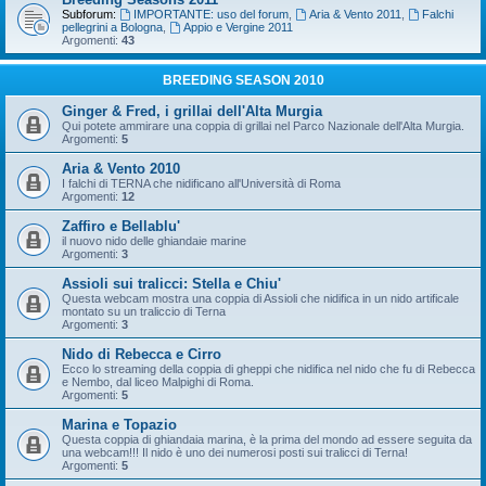
Subforum:
IMPORTANTE: uso del forum
,
Aria & Vento 2011
,
Falchi
pellegrini a Bologna
,
Appio e Vergine 2011
Argomenti:
43
BREEDING SEASON 2010
Ginger & Fred, i grillai dell'Alta Murgia
Qui potete ammirare una coppia di grillai nel Parco Nazionale dell'Alta Murgia.
Argomenti:
5
Aria & Vento 2010
I falchi di TERNA che nidificano all'Università di Roma
Argomenti:
12
Zaffiro e Bellablu'
il nuovo nido delle ghiandaie marine
Argomenti:
3
Assioli sui tralicci: Stella e Chiu'
Questa webcam mostra una coppia di Assioli che nidifica in un nido artificale
montato su un traliccio di Terna
Argomenti:
3
Nido di Rebecca e Cirro
Ecco lo streaming della coppia di gheppi che nidifica nel nido che fu di Rebecca
e Nembo, dal liceo Malpighi di Roma.
Argomenti:
5
Marina e Topazio
Questa coppia di ghiandaia marina, è la prima del mondo ad essere seguita da
una webcam!!! Il nido è uno dei numerosi posti sui tralicci di Terna!
Argomenti:
5