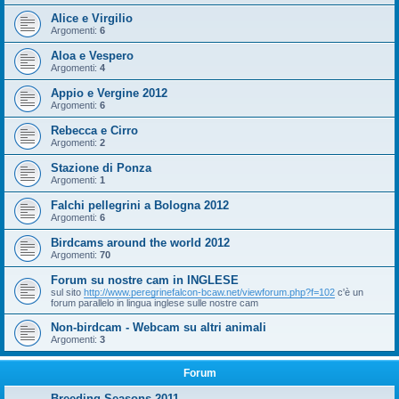
Alice e Virgilio
Argomenti:
6
Aloa e Vespero
Argomenti:
4
Appio e Vergine 2012
Argomenti:
6
Rebecca e Cirro
Argomenti:
2
Stazione di Ponza
Argomenti:
1
Falchi pellegrini a Bologna 2012
Argomenti:
6
Birdcams around the world 2012
Argomenti:
70
Forum su nostre cam in INGLESE
sul sito
http://www.peregrinefalcon-bcaw.net/viewforum.php?f=102
c'è un
forum parallelo in lingua inglese sulle nostre cam
Non-birdcam - Webcam su altri animali
Argomenti:
3
Forum
Breeding Seasons 2011