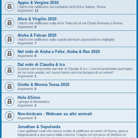
Appio & Vergine 2010
I falchi che nidificano sul serbatoio di ACEA a Salone, Roma
Argomenti:
12
Alice & Virgilio 2010
I falchi che nidificano sulla torre Telecom di via Oriolo Romano a Roma
Argomenti:
6
Aloha & Falcao 2010
i falchi che nidificano sulla cupola del buon pastore(liceo malpighi)
Argomenti:
7
Nel nido di Aisha e Felix: Aisha & Rex 2010
Argomenti:
8
Dal nido di Claudia & Ics
Questa cam trasmette dal nido di Claudia & Ics. I vecchi proprietari purtroppo
se ne sono andati, ed i nuovi hanno ancora bisogno di un nome!!
Argomenti:
1
Giotto & Monna Tessa 2010
Argomenti:
6
Hola &Simo
i gheppi di Montefalco
Argomenti:
4
Non-birdcam - Webcam su altri animali
Argomenti:
5
Jonathan & Sepulveda
I due gabbiani reali che hanno scelto di nidificare al centro di Roma, piazza
Magnanapoli a due passi dalla colonna Traiana sul terrazzo di Stefano un