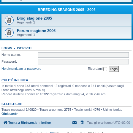
BREEDING SEASONS 2005 - 2006
Blog stagione 2005
Argomenti:
1
Forum stagione 2006
Argomenti:
1
LOGIN
•
ISCRIVITI
Nome utente:
Password:
Ho dimenticato la password
Ricordami
CHI C’È IN LINEA
In totale ci sono
143
utenti connessi : 2 registrati, 0 nascosti e 141 ospiti (basato sugli
utenti attivi negli ultimi 5 minuti)
Record di utenti connessi:
10722
registrato il dom mag 24, 2026 2:46 am
STATISTICHE
Totale messaggi
140820
• Totale argomenti
2775
• Totale iscritti
4070
• Ultimo iscritto
Oleksandr
Torna a Birdcam.it
Indice
Tutti gli orari sono
UTC+02:00