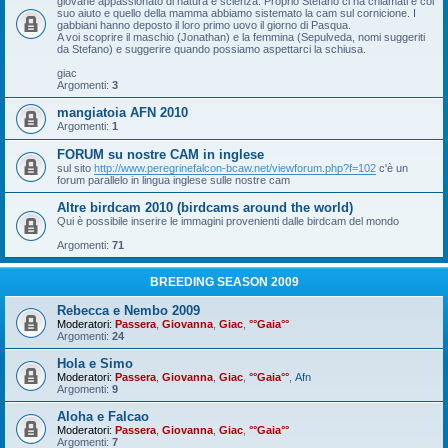
giovane appassionato di natura e scienza. Proprio Stefano ci ha chiamati e col
suo aiuto e quello della mamma abbiamo sistemato la cam sul cornicione. I
gabbiani hanno deposto il loro primo uovo il giorno di Pasqua.
A voi scoprire il maschio (Jonathan) e la femmina (Sepulveda, nomi suggeriti
da Stefano) e suggerire quando possiamo aspettarci la schiusa.
giac
Argomenti:
3
mangiatoia AFN 2010
Argomenti:
1
FORUM su nostre CAM in inglese
sul sito
http://www.peregrinefalcon-bcaw.net/viewforum.php?f=102
c'è un
forum parallelo in lingua inglese sulle nostre cam
Altre birdcam 2010 (birdcams around the world)
Qui è possibile inserire le immagini provenienti dalle birdcam del mondo
Argomenti:
71
BREEDING SEASON 2009
Rebecca e Nembo 2009
Moderatori:
Passera
,
Giovanna
,
Giac
,
°°Gaia°°
Argomenti:
24
Hola e Simo
Moderatori:
Passera
,
Giovanna
,
Giac
,
°°Gaia°°
,
Afn
Argomenti:
9
Aloha e Falcao
Moderatori:
Passera
,
Giovanna
,
Giac
,
°°Gaia°°
Argomenti:
7