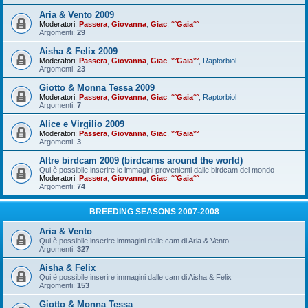
Aria & Vento 2009
Moderatori:
Passera
,
Giovanna
,
Giac
,
°°Gaia°°
Argomenti:
29
Aisha & Felix 2009
Moderatori:
Passera
,
Giovanna
,
Giac
,
°°Gaia°°
,
Raptorbiol
Argomenti:
23
Giotto & Monna Tessa 2009
Moderatori:
Passera
,
Giovanna
,
Giac
,
°°Gaia°°
,
Raptorbiol
Argomenti:
7
Alice e Virgilio 2009
Moderatori:
Passera
,
Giovanna
,
Giac
,
°°Gaia°°
Argomenti:
3
Altre birdcam 2009 (birdcams around the world)
Qui è possibile inserire le immagini provenienti dalle birdcam del mondo
Moderatori:
Passera
,
Giovanna
,
Giac
,
°°Gaia°°
Argomenti:
74
BREEDING SEASONS 2007-2008
Aria & Vento
Qui è possibile inserire immagini dalle cam di Aria & Vento
Argomenti:
327
Aisha & Felix
Qui è possibile inserire immagini dalle cam di Aisha & Felix
Argomenti:
153
Giotto & Monna Tessa