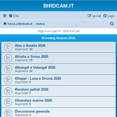
BIRDCAM.IT
FAQ
Iscriviti
Login
C
Torna a Birdcam.it
Indice
e
Oggi è ven ago 07, 2026 4:07 pm
r
Breeding Season 2026
c
Alex e Amelia 2026
a
Argomenti:
10
Alrisha e Sirius 2026
Argomenti:
15
Albangel e Velangel 2026
Argomenti:
18
Gheppi - Luna e Orione 2026
Argomenti:
8
Rondoni pallidi 2026
Argomenti:
1
Ghiandaie marine 2026
Argomenti:
5
Discussione generale
Argomenti:
2