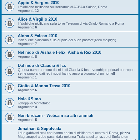
Appio & Vergine 2010
I falchi che nidificano sul serbatoio di ACEA a Salone, Roma
Argomenti:
12
Alice & Virgilio 2010
I falchi che nidificano sulla torre Telecom di via Oriolo Romano a Roma
Argomenti:
6
Aloha & Falcao 2010
i falchi che nidificano sulla cupola del buon pastore(liceo malpighi)
Argomenti:
7
Nel nido di Aisha e Felix: Aisha & Rex 2010
Argomenti:
8
Dal nido di Claudia & Ics
Questa cam trasmette dal nido di Claudia & Ics. I vecchi proprietari purtroppo
se ne sono andati, ed i nuovi hanno ancora bisogno di un nome!!
Argomenti:
1
Giotto & Monna Tessa 2010
Argomenti:
6
Hola &Simo
i gheppi di Montefalco
Argomenti:
4
Non-birdcam - Webcam su altri animali
Argomenti:
5
Jonathan & Sepulveda
I due gabbiani reali che hanno scelto di nidificare al centro di Roma, piazza
Magnanapoli a due passi dalla colonna Traiana sul terrazzo di Stefano un