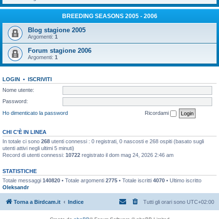
BREEDING SEASONS 2005 - 2006
Blog stagione 2005
Argomenti:
1
Forum stagione 2006
Argomenti:
1
LOGIN
•
ISCRIVITI
Nome utente:
Password:
Ho dimenticato la password
Ricordami
CHI C’È IN LINEA
In totale ci sono
268
utenti connessi : 0 registrati, 0 nascosti e 268 ospiti (basato sugli
utenti attivi negli ultimi 5 minuti)
Record di utenti connessi:
10722
registrato il dom mag 24, 2026 2:46 am
STATISTICHE
Totale messaggi
140820
• Totale argomenti
2775
• Totale iscritti
4070
• Ultimo iscritto
Oleksandr
Torna a Birdcam.it
Indice
Tutti gli orari sono
UTC+02:00