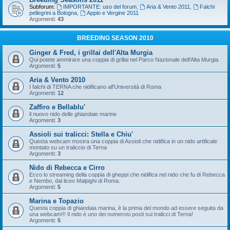
Subforum:
IMPORTANTE: uso del forum
,
Aria & Vento 2011
,
Falchi
pellegrini a Bologna
,
Appio e Vergine 2011
Argomenti:
43
BREEDING SEASON 2010
Ginger & Fred, i grillai dell'Alta Murgia
Qui potete ammirare una coppia di grillai nel Parco Nazionale dell'Alta Murgia.
Argomenti:
5
Aria & Vento 2010
I falchi di TERNA che nidificano all'Università di Roma
Argomenti:
12
Zaffiro e Bellablu'
il nuovo nido delle ghiandaie marine
Argomenti:
3
Assioli sui tralicci: Stella e Chiu'
Questa webcam mostra una coppia di Assioli che nidifica in un nido artificale
montato su un traliccio di Terna
Argomenti:
3
Nido di Rebecca e Cirro
Ecco lo streaming della coppia di gheppi che nidifica nel nido che fu di Rebecca
e Nembo, dal liceo Malpighi di Roma.
Argomenti:
5
Marina e Topazio
Questa coppia di ghiandaia marina, è la prima del mondo ad essere seguita da
una webcam!!! Il nido è uno dei numerosi posti sui tralicci di Terna!
Argomenti:
5