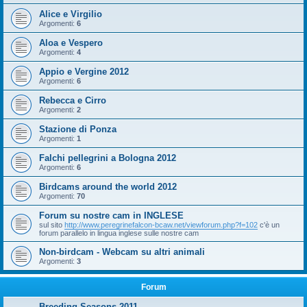
Alice e Virgilio
Argomenti:
6
Aloa e Vespero
Argomenti:
4
Appio e Vergine 2012
Argomenti:
6
Rebecca e Cirro
Argomenti:
2
Stazione di Ponza
Argomenti:
1
Falchi pellegrini a Bologna 2012
Argomenti:
6
Birdcams around the world 2012
Argomenti:
70
Forum su nostre cam in INGLESE
sul sito
http://www.peregrinefalcon-bcaw.net/viewforum.php?f=102
c'è un
forum parallelo in lingua inglese sulle nostre cam
Non-birdcam - Webcam su altri animali
Argomenti:
3
Forum
Breeding Seasons 2011