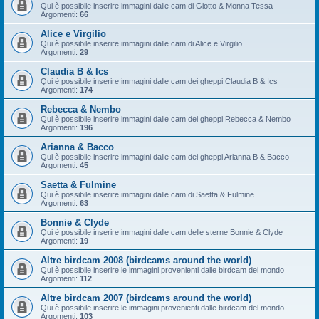
Qui è possibile inserire immagini dalle cam di Giotto & Monna Tessa
Argomenti:
66
Alice e Virgilio
Qui è possibile inserire immagini dalle cam di Alice e Virgilio
Argomenti:
29
Claudia B & Ics
Qui è possibile inserire immagini dalle cam dei gheppi Claudia B & Ics
Argomenti:
174
Rebecca & Nembo
Qui è possibile inserire immagini dalle cam dei gheppi Rebecca & Nembo
Argomenti:
196
Arianna & Bacco
Qui è possibile inserire immagini dalle cam dei gheppi Arianna B & Bacco
Argomenti:
45
Saetta & Fulmine
Qui è possibile inserire immagini dalle cam di Saetta & Fulmine
Argomenti:
63
Bonnie & Clyde
Qui è possibile inserire immagini dalle cam delle sterne Bonnie & Clyde
Argomenti:
19
Altre birdcam 2008 (birdcams around the world)
Qui è possibile inserire le immagini provenienti dalle birdcam del mondo
Argomenti:
112
Altre birdcam 2007 (birdcams around the world)
Qui è possibile inserire le immagini provenienti dalle birdcam del mondo
Argomenti:
103