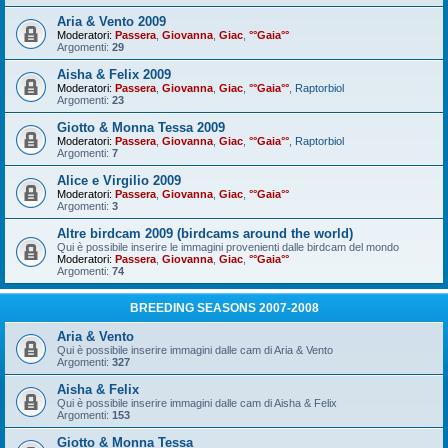
Aria & Vento 2009
Moderatori:
Passera
,
Giovanna
,
Giac
,
°°Gaia°°
Argomenti:
29
Aisha & Felix 2009
Moderatori:
Passera
,
Giovanna
,
Giac
,
°°Gaia°°
,
Raptorbiol
Argomenti:
23
Giotto & Monna Tessa 2009
Moderatori:
Passera
,
Giovanna
,
Giac
,
°°Gaia°°
,
Raptorbiol
Argomenti:
7
Alice e Virgilio 2009
Moderatori:
Passera
,
Giovanna
,
Giac
,
°°Gaia°°
Argomenti:
3
Altre birdcam 2009 (birdcams around the world)
Qui è possibile inserire le immagini provenienti dalle birdcam del mondo
Moderatori:
Passera
,
Giovanna
,
Giac
,
°°Gaia°°
Argomenti:
74
BREEDING SEASONS 2007-2008
Aria & Vento
Qui è possibile inserire immagini dalle cam di Aria & Vento
Argomenti:
327
Aisha & Felix
Qui è possibile inserire immagini dalle cam di Aisha & Felix
Argomenti:
153
Giotto & Monna Tessa