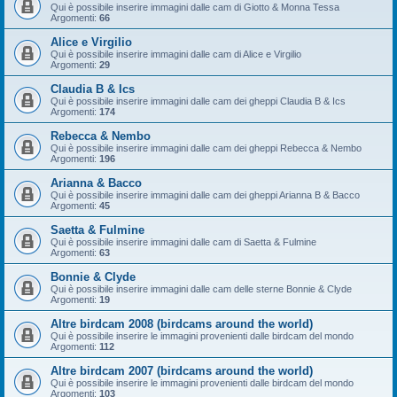
Qui è possibile inserire immagini dalle cam di Giotto & Monna Tessa
Argomenti:
66
Alice e Virgilio
Qui è possibile inserire immagini dalle cam di Alice e Virgilio
Argomenti:
29
Claudia B & Ics
Qui è possibile inserire immagini dalle cam dei gheppi Claudia B & Ics
Argomenti:
174
Rebecca & Nembo
Qui è possibile inserire immagini dalle cam dei gheppi Rebecca & Nembo
Argomenti:
196
Arianna & Bacco
Qui è possibile inserire immagini dalle cam dei gheppi Arianna B & Bacco
Argomenti:
45
Saetta & Fulmine
Qui è possibile inserire immagini dalle cam di Saetta & Fulmine
Argomenti:
63
Bonnie & Clyde
Qui è possibile inserire immagini dalle cam delle sterne Bonnie & Clyde
Argomenti:
19
Altre birdcam 2008 (birdcams around the world)
Qui è possibile inserire le immagini provenienti dalle birdcam del mondo
Argomenti:
112
Altre birdcam 2007 (birdcams around the world)
Qui è possibile inserire le immagini provenienti dalle birdcam del mondo
Argomenti:
103