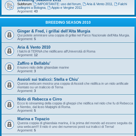
Subforum:
IMPORTANTE: uso del forum
,
Aria & Vento 2011
,
Falchi
pellegrini a Bologna
,
Appio e Vergine 2011
Argomenti:
43
BREEDING SEASON 2010
Ginger & Fred, i grillai dell'Alta Murgia
Qui potete ammirare una coppia di grillai nel Parco Nazionale dell'Alta Murgia.
Argomenti:
5
Aria & Vento 2010
I falchi di TERNA che nidificano all'Università di Roma
Argomenti:
12
Zaffiro e Bellablu'
il nuovo nido delle ghiandaie marine
Argomenti:
3
Assioli sui tralicci: Stella e Chiu'
Questa webcam mostra una coppia di Assioli che nidifica in un nido artificale
montato su un traliccio di Terna
Argomenti:
3
Nido di Rebecca e Cirro
Ecco lo streaming della coppia di gheppi che nidifica nel nido che fu di Rebecca
e Nembo, dal liceo Malpighi di Roma.
Argomenti:
5
Marina e Topazio
Questa coppia di ghiandaia marina, è la prima del mondo ad essere seguita da
una webcam!!! Il nido è uno dei numerosi posti sui tralicci di Terna!
Argomenti:
5