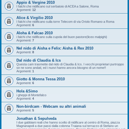
Appio & Vergine 2010
I falchi che nidificano sul serbatoio di ACEA a Salone, Roma
Argomenti:
12
Alice & Virgilio 2010
I falchi che nidificano sulla torre Telecom di via Oriolo Romano a Roma
Argomenti:
6
Aloha & Falcao 2010
i falchi che nidificano sulla cupola del buon pastore(liceo malpighi)
Argomenti:
7
Nel nido di Aisha e Felix: Aisha & Rex 2010
Argomenti:
8
Dal nido di Claudia & Ics
Questa cam trasmette dal nido di Claudia & Ics. I vecchi proprietari purtroppo
se ne sono andati, ed i nuovi hanno ancora bisogno di un nome!!
Argomenti:
1
Giotto & Monna Tessa 2010
Argomenti:
6
Hola &Simo
i gheppi di Montefalco
Argomenti:
4
Non-birdcam - Webcam su altri animali
Argomenti:
5
Jonathan & Sepulveda
I due gabbiani reali che hanno scelto di nidificare al centro di Roma, piazza
Magnanapoli a due passi dalla colonna Traiana sul terrazzo di Stefano un