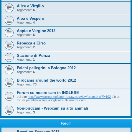
Alice e Virgilio
Argomenti:
6
Aloa e Vespero
Argomenti:
4
Appio e Vergine 2012
Argomenti:
6
Rebecca e Cirro
Argomenti:
2
Stazione di Ponza
Argomenti:
1
Falchi pellegrini a Bologna 2012
Argomenti:
6
Birdcams around the world 2012
Argomenti:
70
Forum su nostre cam in INGLESE
sul sito
http://www.peregrinefalcon-bcaw.net/viewforum.php?f=102
c'è un
forum parallelo in lingua inglese sulle nostre cam
Non-birdcam - Webcam su altri animali
Argomenti:
3
Forum
Breeding Seasons 2011