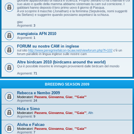
giovane appassionato di natura e scienza. Proprio Stefano ci ha chiamati e col
suo aiuto e quello della mamma abbiamo sistemato la cam sul cornicione. I
gabbiani hanno deposto il loro primo uovo il giorno di Pasqua.
A voi scoprire il maschio (Jonathan) e la femmina (Sepulveda, nomi suggeriti
da Stefano) e suggerire quando possiamo aspettarci la schiusa.
giac
Argomenti:
3
mangiatoia AFN 2010
Argomenti:
1
FORUM su nostre CAM in inglese
sul sito
http://www.peregrinefalcon-bcaw.net/viewforum.php?f=102
c'è un
forum parallelo in lingua inglese sulle nostre cam
Altre birdcam 2010 (birdcams around the world)
Qui è possibile inserire le immagini provenienti dalle birdcam del mondo
Argomenti:
71
BREEDING SEASON 2009
Rebecca e Nembo 2009
Moderatori:
Passera
,
Giovanna
,
Giac
,
°°Gaia°°
Argomenti:
24
Hola e Simo
Moderatori:
Passera
,
Giovanna
,
Giac
,
°°Gaia°°
,
Afn
Argomenti:
9
Aloha e Falcao
Moderatori:
Passera
,
Giovanna
,
Giac
,
°°Gaia°°
Argomenti:
7