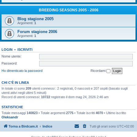
BREEDING SEASONS 2005 - 2006
Blog stagione 2005
Argomenti:
1
Forum stagione 2006
Argomenti:
1
LOGIN
•
ISCRIVITI
Nome utente:
Password:
Ho dimenticato la password
Ricordami
CHI C’È IN LINEA
In totale ci sono
209
utenti connessi : 2 registrati, 0 nascosti e 207 ospiti (basato sugli
utenti attivi negli ultimi 5 minuti)
Record di utenti connessi:
10722
registrato il dom mag 24, 2026 2:46 am
STATISTICHE
Totale messaggi
140823
• Totale argomenti
2775
• Totale iscritti
4070
• Ultimo iscritto
Oleksandr
Torna a Birdcam.it
Indice
Tutti gli orari sono
UTC+02:00