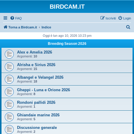
BIRDCAM.IT
FAQ
Iscriviti
Login
C
Torna a Birdcam.it
Indice
e
Oggi è lun ago 10, 2026 10:23 pm
r
Breeding Season 2026
c
Alex e Amelia 2026
a
Argomenti:
10
Alrisha e Sirius 2026
Argomenti:
15
Albangel e Velangel 2026
Argomenti:
18
Gheppi - Luna e Orione 2026
Argomenti:
8
Rondoni pallidi 2026
Argomenti:
1
Ghiandaie marine 2026
Argomenti:
5
Discussione generale
Argomenti:
2