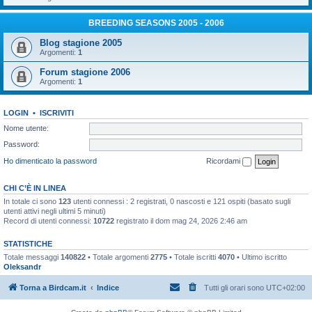
BREEDING SEASONS 2005 - 2006
Blog stagione 2005
Argomenti:
1
Forum stagione 2006
Argomenti:
1
LOGIN
•
ISCRIVITI
Nome utente:
Password:
Ho dimenticato la password
Ricordami
CHI C’È IN LINEA
In totale ci sono
123
utenti connessi : 2 registrati, 0 nascosti e 121 ospiti (basato sugli
utenti attivi negli ultimi 5 minuti)
Record di utenti connessi:
10722
registrato il dom mag 24, 2026 2:46 am
STATISTICHE
Totale messaggi
140822
• Totale argomenti
2775
• Totale iscritti
4070
• Ultimo iscritto
Oleksandr
Torna a Birdcam.it
Indice
Tutti gli orari sono
UTC+02:00