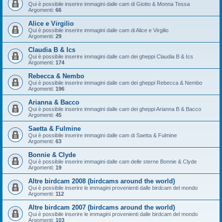
Qui è possibile inserire immagini dalle cam di Giotto & Monna Tessa
Argomenti:
66
Alice e Virgilio
Qui è possibile inserire immagini dalle cam di Alice e Virgilio
Argomenti:
29
Claudia B & Ics
Qui è possibile inserire immagini dalle cam dei gheppi Claudia B & Ics
Argomenti:
174
Rebecca & Nembo
Qui è possibile inserire immagini dalle cam dei gheppi Rebecca & Nembo
Argomenti:
196
Arianna & Bacco
Qui è possibile inserire immagini dalle cam dei gheppi Arianna B & Bacco
Argomenti:
45
Saetta & Fulmine
Qui è possibile inserire immagini dalle cam di Saetta & Fulmine
Argomenti:
63
Bonnie & Clyde
Qui è possibile inserire immagini dalle cam delle sterne Bonnie & Clyde
Argomenti:
19
Altre birdcam 2008 (birdcams around the world)
Qui è possibile inserire le immagini provenienti dalle birdcam del mondo
Argomenti:
112
Altre birdcam 2007 (birdcams around the world)
Qui è possibile inserire le immagini provenienti dalle birdcam del mondo
Argomenti:
103