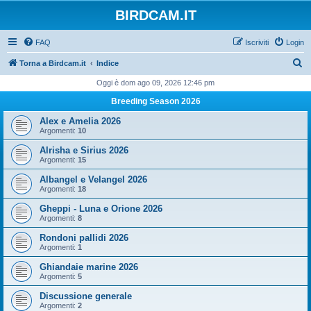
BIRDCAM.IT
FAQ
Iscriviti
Login
C
Torna a Birdcam.it
Indice
e
Oggi è dom ago 09, 2026 12:46 pm
r
Breeding Season 2026
c
Alex e Amelia 2026
a
Argomenti:
10
Alrisha e Sirius 2026
Argomenti:
15
Albangel e Velangel 2026
Argomenti:
18
Gheppi - Luna e Orione 2026
Argomenti:
8
Rondoni pallidi 2026
Argomenti:
1
Ghiandaie marine 2026
Argomenti:
5
Discussione generale
Argomenti:
2