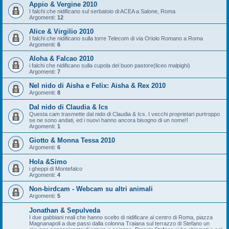
Appio & Vergine 2010
I falchi che nidificano sul serbatoio di ACEA a Salone, Roma
Argomenti:
12
Alice & Virgilio 2010
I falchi che nidificano sulla torre Telecom di via Oriolo Romano a Roma
Argomenti:
6
Aloha & Falcao 2010
i falchi che nidificano sulla cupola del buon pastore(liceo malpighi)
Argomenti:
7
Nel nido di Aisha e Felix: Aisha & Rex 2010
Argomenti:
8
Dal nido di Claudia & Ics
Questa cam trasmette dal nido di Claudia & Ics. I vecchi proprietari purtroppo
se ne sono andati, ed i nuovi hanno ancora bisogno di un nome!!
Argomenti:
1
Giotto & Monna Tessa 2010
Argomenti:
6
Hola &Simo
i gheppi di Montefalco
Argomenti:
4
Non-birdcam - Webcam su altri animali
Argomenti:
5
Jonathan & Sepulveda
I due gabbiani reali che hanno scelto di nidificare al centro di Roma, piazza
Magnanapoli a due passi dalla colonna Traiana sul terrazzo di Stefano un