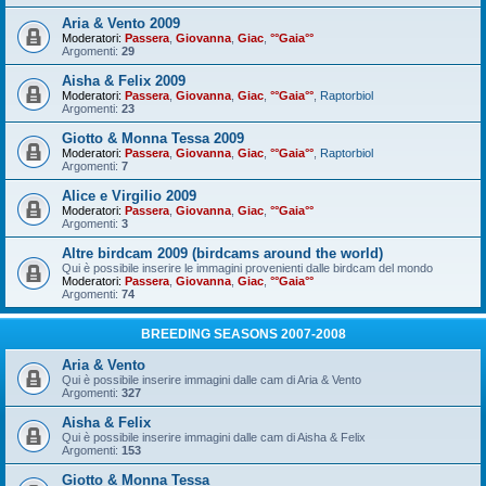
Aria & Vento 2009
Moderatori:
Passera
,
Giovanna
,
Giac
,
°°Gaia°°
Argomenti:
29
Aisha & Felix 2009
Moderatori:
Passera
,
Giovanna
,
Giac
,
°°Gaia°°
,
Raptorbiol
Argomenti:
23
Giotto & Monna Tessa 2009
Moderatori:
Passera
,
Giovanna
,
Giac
,
°°Gaia°°
,
Raptorbiol
Argomenti:
7
Alice e Virgilio 2009
Moderatori:
Passera
,
Giovanna
,
Giac
,
°°Gaia°°
Argomenti:
3
Altre birdcam 2009 (birdcams around the world)
Qui è possibile inserire le immagini provenienti dalle birdcam del mondo
Moderatori:
Passera
,
Giovanna
,
Giac
,
°°Gaia°°
Argomenti:
74
BREEDING SEASONS 2007-2008
Aria & Vento
Qui è possibile inserire immagini dalle cam di Aria & Vento
Argomenti:
327
Aisha & Felix
Qui è possibile inserire immagini dalle cam di Aisha & Felix
Argomenti:
153
Giotto & Monna Tessa