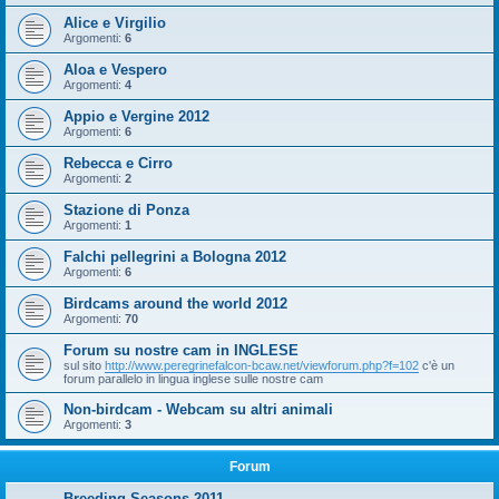
Alice e Virgilio
Argomenti:
6
Aloa e Vespero
Argomenti:
4
Appio e Vergine 2012
Argomenti:
6
Rebecca e Cirro
Argomenti:
2
Stazione di Ponza
Argomenti:
1
Falchi pellegrini a Bologna 2012
Argomenti:
6
Birdcams around the world 2012
Argomenti:
70
Forum su nostre cam in INGLESE
sul sito
http://www.peregrinefalcon-bcaw.net/viewforum.php?f=102
c'è un
forum parallelo in lingua inglese sulle nostre cam
Non-birdcam - Webcam su altri animali
Argomenti:
3
Forum
Breeding Seasons 2011