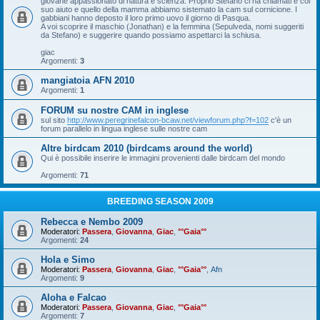
giovane appassionato di natura e scienza. Proprio Stefano ci ha chiamati e col
suo aiuto e quello della mamma abbiamo sistemato la cam sul cornicione. I
gabbiani hanno deposto il loro primo uovo il giorno di Pasqua.
A voi scoprire il maschio (Jonathan) e la femmina (Sepulveda, nomi suggeriti
da Stefano) e suggerire quando possiamo aspettarci la schiusa.
giac
Argomenti:
3
mangiatoia AFN 2010
Argomenti:
1
FORUM su nostre CAM in inglese
sul sito
http://www.peregrinefalcon-bcaw.net/viewforum.php?f=102
c'è un
forum parallelo in lingua inglese sulle nostre cam
Altre birdcam 2010 (birdcams around the world)
Qui è possibile inserire le immagini provenienti dalle birdcam del mondo
Argomenti:
71
BREEDING SEASON 2009
Rebecca e Nembo 2009
Moderatori:
Passera
,
Giovanna
,
Giac
,
°°Gaia°°
Argomenti:
24
Hola e Simo
Moderatori:
Passera
,
Giovanna
,
Giac
,
°°Gaia°°
,
Afn
Argomenti:
9
Aloha e Falcao
Moderatori:
Passera
,
Giovanna
,
Giac
,
°°Gaia°°
Argomenti:
7