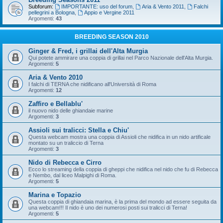
Subforum:
IMPORTANTE: uso del forum
,
Aria & Vento 2011
,
Falchi
pellegrini a Bologna
,
Appio e Vergine 2011
Argomenti:
43
BREEDING SEASON 2010
Ginger & Fred, i grillai dell'Alta Murgia
Qui potete ammirare una coppia di grillai nel Parco Nazionale dell'Alta Murgia.
Argomenti:
5
Aria & Vento 2010
I falchi di TERNA che nidificano all'Università di Roma
Argomenti:
12
Zaffiro e Bellablu'
il nuovo nido delle ghiandaie marine
Argomenti:
3
Assioli sui tralicci: Stella e Chiu'
Questa webcam mostra una coppia di Assioli che nidifica in un nido artificale
montato su un traliccio di Terna
Argomenti:
3
Nido di Rebecca e Cirro
Ecco lo streaming della coppia di gheppi che nidifica nel nido che fu di Rebecca
e Nembo, dal liceo Malpighi di Roma.
Argomenti:
5
Marina e Topazio
Questa coppia di ghiandaia marina, è la prima del mondo ad essere seguita da
una webcam!!! Il nido è uno dei numerosi posti sui tralicci di Terna!
Argomenti:
5