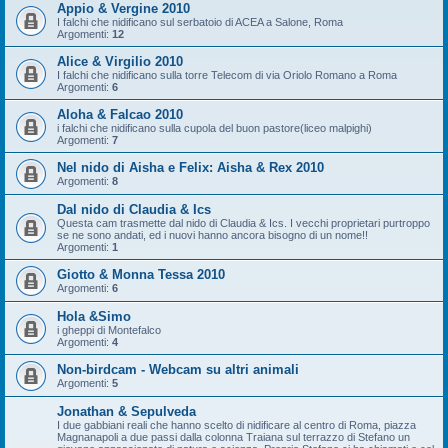
Appio & Vergine 2010
I falchi che nidificano sul serbatoio di ACEA a Salone, Roma
Argomenti:
12
Alice & Virgilio 2010
I falchi che nidificano sulla torre Telecom di via Oriolo Romano a Roma
Argomenti:
6
Aloha & Falcao 2010
i falchi che nidificano sulla cupola del buon pastore(liceo malpighi)
Argomenti:
7
Nel nido di Aisha e Felix: Aisha & Rex 2010
Argomenti:
8
Dal nido di Claudia & Ics
Questa cam trasmette dal nido di Claudia & Ics. I vecchi proprietari purtroppo
se ne sono andati, ed i nuovi hanno ancora bisogno di un nome!!
Argomenti:
1
Giotto & Monna Tessa 2010
Argomenti:
6
Hola &Simo
i gheppi di Montefalco
Argomenti:
4
Non-birdcam - Webcam su altri animali
Argomenti:
5
Jonathan & Sepulveda
I due gabbiani reali che hanno scelto di nidificare al centro di Roma, piazza
Magnanapoli a due passi dalla colonna Traiana sul terrazzo di Stefano un