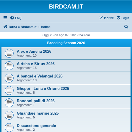
BIRDCAM.IT
FAQ
Iscriviti
Login
C
Torna a Birdcam.it
Indice
e
Oggi è ven ago 07, 2026 3:40 am
r
Breeding Season 2026
c
Alex e Amelia 2026
a
Argomenti:
10
Alrisha e Sirius 2026
Argomenti:
15
Albangel e Velangel 2026
Argomenti:
18
Gheppi - Luna e Orione 2026
Argomenti:
8
Rondoni pallidi 2026
Argomenti:
1
Ghiandaie marine 2026
Argomenti:
5
Discussione generale
Argomenti:
2