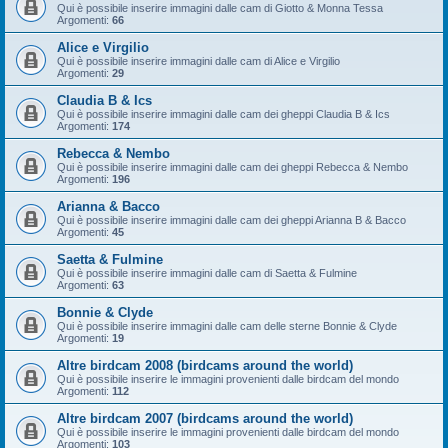
Qui è possibile inserire immagini dalle cam di Giotto & Monna Tessa
Argomenti:
66
Alice e Virgilio
Qui è possibile inserire immagini dalle cam di Alice e Virgilio
Argomenti:
29
Claudia B & Ics
Qui è possibile inserire immagini dalle cam dei gheppi Claudia B & Ics
Argomenti:
174
Rebecca & Nembo
Qui è possibile inserire immagini dalle cam dei gheppi Rebecca & Nembo
Argomenti:
196
Arianna & Bacco
Qui è possibile inserire immagini dalle cam dei gheppi Arianna B & Bacco
Argomenti:
45
Saetta & Fulmine
Qui è possibile inserire immagini dalle cam di Saetta & Fulmine
Argomenti:
63
Bonnie & Clyde
Qui è possibile inserire immagini dalle cam delle sterne Bonnie & Clyde
Argomenti:
19
Altre birdcam 2008 (birdcams around the world)
Qui è possibile inserire le immagini provenienti dalle birdcam del mondo
Argomenti:
112
Altre birdcam 2007 (birdcams around the world)
Qui è possibile inserire le immagini provenienti dalle birdcam del mondo
Argomenti:
103