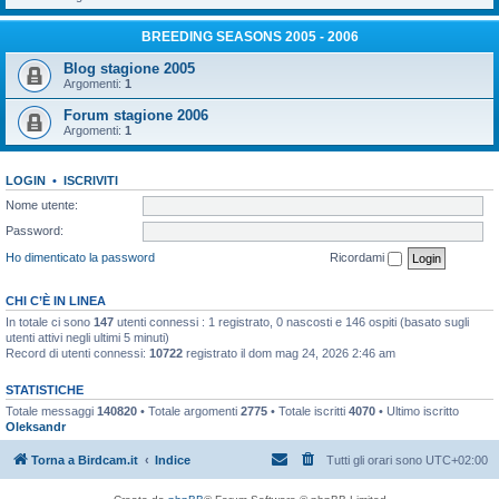
BREEDING SEASONS 2005 - 2006
Blog stagione 2005
Argomenti:
1
Forum stagione 2006
Argomenti:
1
LOGIN
•
ISCRIVITI
Nome utente:
Password:
Ho dimenticato la password
Ricordami
CHI C’È IN LINEA
In totale ci sono
147
utenti connessi : 1 registrato, 0 nascosti e 146 ospiti (basato sugli
utenti attivi negli ultimi 5 minuti)
Record di utenti connessi:
10722
registrato il dom mag 24, 2026 2:46 am
STATISTICHE
Totale messaggi
140820
• Totale argomenti
2775
• Totale iscritti
4070
• Ultimo iscritto
Oleksandr
Torna a Birdcam.it
Indice
Tutti gli orari sono
UTC+02:00