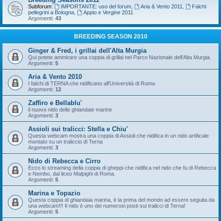
Subforum:
IMPORTANTE: uso del forum
,
Aria & Vento 2011
,
Falchi
pellegrini a Bologna
,
Appio e Vergine 2011
Argomenti:
43
BREEDING SEASON 2010
Ginger & Fred, i grillai dell'Alta Murgia
Qui potete ammirare una coppia di grillai nel Parco Nazionale dell'Alta Murgia.
Argomenti:
5
Aria & Vento 2010
I falchi di TERNA che nidificano all'Università di Roma
Argomenti:
12
Zaffiro e Bellablu'
il nuovo nido delle ghiandaie marine
Argomenti:
3
Assioli sui tralicci: Stella e Chiu'
Questa webcam mostra una coppia di Assioli che nidifica in un nido artificale
montato su un traliccio di Terna
Argomenti:
3
Nido di Rebecca e Cirro
Ecco lo streaming della coppia di gheppi che nidifica nel nido che fu di Rebecca
e Nembo, dal liceo Malpighi di Roma.
Argomenti:
5
Marina e Topazio
Questa coppia di ghiandaia marina, è la prima del mondo ad essere seguita da
una webcam!!! Il nido è uno dei numerosi posti sui tralicci di Terna!
Argomenti:
5