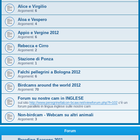
Alice e Virgilio
Argomenti:
6
Aloa e Vespero
Argomenti:
4
Appio e Vergine 2012
Argomenti:
6
Rebecca e Cirro
Argomenti:
2
Stazione di Ponza
Argomenti:
1
Falchi pellegrini a Bologna 2012
Argomenti:
6
Birdcams around the world 2012
Argomenti:
70
Forum su nostre cam in INGLESE
sul sito
http://www.peregrinefalcon-bcaw.net/viewforum.php?f=102
c'è un
forum parallelo in lingua inglese sulle nostre cam
Non-birdcam - Webcam su altri animali
Argomenti:
3
Forum
Breeding Seasons 2011