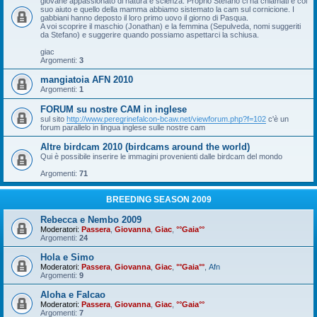
giovane appassionato di natura e scienza. Proprio Stefano ci ha chiamati e col
suo aiuto e quello della mamma abbiamo sistemato la cam sul cornicione. I
gabbiani hanno deposto il loro primo uovo il giorno di Pasqua.
A voi scoprire il maschio (Jonathan) e la femmina (Sepulveda, nomi suggeriti
da Stefano) e suggerire quando possiamo aspettarci la schiusa.
giac
Argomenti:
3
mangiatoia AFN 2010
Argomenti:
1
FORUM su nostre CAM in inglese
sul sito
http://www.peregrinefalcon-bcaw.net/viewforum.php?f=102
c'è un
forum parallelo in lingua inglese sulle nostre cam
Altre birdcam 2010 (birdcams around the world)
Qui è possibile inserire le immagini provenienti dalle birdcam del mondo
Argomenti:
71
BREEDING SEASON 2009
Rebecca e Nembo 2009
Moderatori:
Passera
,
Giovanna
,
Giac
,
°°Gaia°°
Argomenti:
24
Hola e Simo
Moderatori:
Passera
,
Giovanna
,
Giac
,
°°Gaia°°
,
Afn
Argomenti:
9
Aloha e Falcao
Moderatori:
Passera
,
Giovanna
,
Giac
,
°°Gaia°°
Argomenti:
7