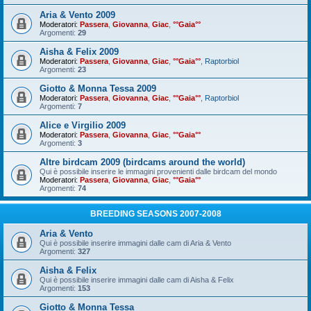
Aria & Vento 2009
Moderatori:
Passera
,
Giovanna
,
Giac
,
°°Gaia°°
Argomenti:
29
Aisha & Felix 2009
Moderatori:
Passera
,
Giovanna
,
Giac
,
°°Gaia°°
,
Raptorbiol
Argomenti:
23
Giotto & Monna Tessa 2009
Moderatori:
Passera
,
Giovanna
,
Giac
,
°°Gaia°°
,
Raptorbiol
Argomenti:
7
Alice e Virgilio 2009
Moderatori:
Passera
,
Giovanna
,
Giac
,
°°Gaia°°
Argomenti:
3
Altre birdcam 2009 (birdcams around the world)
Qui è possibile inserire le immagini provenienti dalle birdcam del mondo
Moderatori:
Passera
,
Giovanna
,
Giac
,
°°Gaia°°
Argomenti:
74
BREEDING SEASONS 2007-2008
Aria & Vento
Qui è possibile inserire immagini dalle cam di Aria & Vento
Argomenti:
327
Aisha & Felix
Qui è possibile inserire immagini dalle cam di Aisha & Felix
Argomenti:
153
Giotto & Monna Tessa