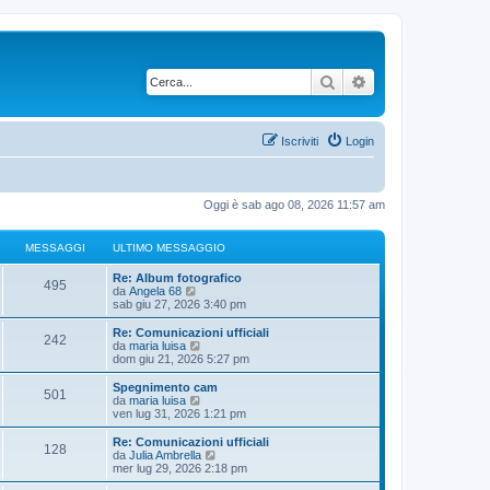
Cerca
Ricerca avanzata
Iscriviti
Login
Oggi è sab ago 08, 2026 11:57 am
MESSAGGI
ULTIMO MESSAGGIO
U
Re: Album fotografico
M
495
l
V
da
Angela 68
t
e
sab giu 27, 2026 3:40 pm
e
i
d
m
i
U
Re: Comunicazioni ufficiali
M
242
s
o
u
l
V
da
maria luisa
m
l
t
e
dom giu 21, 2026 5:27 pm
e
s
e
t
i
d
s
i
m
i
U
Spegnimento cam
M
501
s
s
m
a
o
u
l
V
da
maria luisa
a
o
m
l
t
e
ven lug 31, 2026 1:21 pm
e
g
m
s
e
t
g
i
d
g
e
s
i
m
i
U
Re: Comunicazioni ufficiali
M
i
s
128
s
s
m
a
o
u
g
l
V
da
Julia Ambrella
o
s
a
o
m
l
t
e
mer lug 29, 2026 2:18 pm
a
e
g
m
s
e
t
g
i
d
i
g
g
e