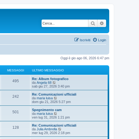
Cerca
Ricerca avanzata
Iscriviti
Login
Oggi è gio ago 06, 2026 6:47 pm
MESSAGGI
ULTIMO MESSAGGIO
U
Re: Album fotografico
M
495
l
V
da
Angela 68
t
e
sab giu 27, 2026 3:40 pm
e
i
d
m
i
U
Re: Comunicazioni ufficiali
M
242
s
o
u
l
V
da
maria luisa
m
l
t
e
dom giu 21, 2026 5:27 pm
e
s
e
t
i
d
s
i
m
i
U
Spegnimento cam
M
501
s
s
m
a
o
u
l
V
da
maria luisa
a
o
m
l
t
e
ven lug 31, 2026 1:21 pm
e
g
m
s
e
t
g
i
d
g
e
s
i
m
i
U
Re: Comunicazioni ufficiali
M
i
s
128
s
s
m
a
o
u
g
l
V
da
Julia Ambrella
o
s
a
o
m
l
t
e
mer lug 29, 2026 2:18 pm
a
e
g
m
s
e
t
g
i
d
i
g
g
e