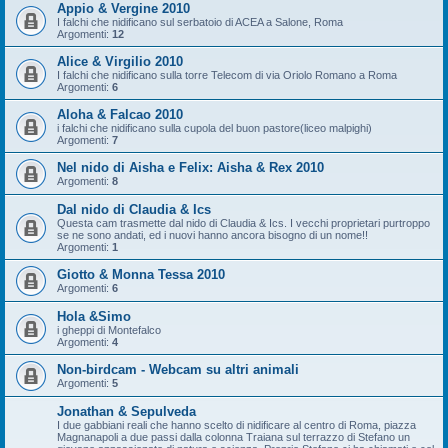
Appio & Vergine 2010
I falchi che nidificano sul serbatoio di ACEA a Salone, Roma
Argomenti:
12
Alice & Virgilio 2010
I falchi che nidificano sulla torre Telecom di via Oriolo Romano a Roma
Argomenti:
6
Aloha & Falcao 2010
i falchi che nidificano sulla cupola del buon pastore(liceo malpighi)
Argomenti:
7
Nel nido di Aisha e Felix: Aisha & Rex 2010
Argomenti:
8
Dal nido di Claudia & Ics
Questa cam trasmette dal nido di Claudia & Ics. I vecchi proprietari purtroppo
se ne sono andati, ed i nuovi hanno ancora bisogno di un nome!!
Argomenti:
1
Giotto & Monna Tessa 2010
Argomenti:
6
Hola &Simo
i gheppi di Montefalco
Argomenti:
4
Non-birdcam - Webcam su altri animali
Argomenti:
5
Jonathan & Sepulveda
I due gabbiani reali che hanno scelto di nidificare al centro di Roma, piazza
Magnanapoli a due passi dalla colonna Traiana sul terrazzo di Stefano un