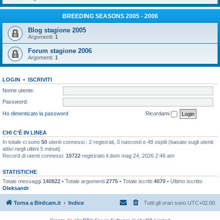
BREEDING SEASONS 2005 - 2006
Blog stagione 2005
Argomenti:
1
Forum stagione 2006
Argomenti:
1
LOGIN
•
ISCRIVITI
Nome utente:
Password:
Ho dimenticato la password
Ricordami
CHI C’È IN LINEA
In totale ci sono
50
utenti connessi : 2 registrati, 0 nascosti e 48 ospiti (basato sugli utenti
attivi negli ultimi 5 minuti)
Record di utenti connessi:
10722
registrato il dom mag 24, 2026 2:46 am
STATISTICHE
Totale messaggi
140822
• Totale argomenti
2775
• Totale iscritti
4070
• Ultimo iscritto
Oleksandr
Torna a Birdcam.it
Indice
Tutti gli orari sono
UTC+02:00