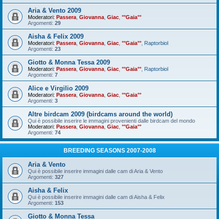
Aria & Vento 2009
Moderatori:
Passera
,
Giovanna
,
Giac
,
°°Gaia°°
Argomenti:
29
Aisha & Felix 2009
Moderatori:
Passera
,
Giovanna
,
Giac
,
°°Gaia°°
,
Raptorbiol
Argomenti:
23
Giotto & Monna Tessa 2009
Moderatori:
Passera
,
Giovanna
,
Giac
,
°°Gaia°°
,
Raptorbiol
Argomenti:
7
Alice e Virgilio 2009
Moderatori:
Passera
,
Giovanna
,
Giac
,
°°Gaia°°
Argomenti:
3
Altre birdcam 2009 (birdcams around the world)
Qui è possibile inserire le immagini provenienti dalle birdcam del mondo
Moderatori:
Passera
,
Giovanna
,
Giac
,
°°Gaia°°
Argomenti:
74
BREEDING SEASONS 2007-2008
Aria & Vento
Qui è possibile inserire immagini dalle cam di Aria & Vento
Argomenti:
327
Aisha & Felix
Qui è possibile inserire immagini dalle cam di Aisha & Felix
Argomenti:
153
Giotto & Monna Tessa