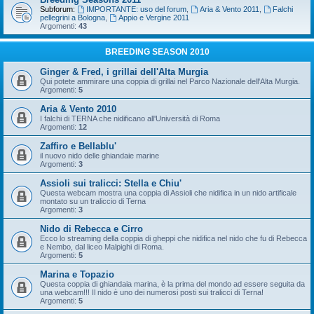
Subforum:
IMPORTANTE: uso del forum
,
Aria & Vento 2011
,
Falchi
pellegrini a Bologna
,
Appio e Vergine 2011
Argomenti:
43
BREEDING SEASON 2010
Ginger & Fred, i grillai dell'Alta Murgia
Qui potete ammirare una coppia di grillai nel Parco Nazionale dell'Alta Murgia.
Argomenti:
5
Aria & Vento 2010
I falchi di TERNA che nidificano all'Università di Roma
Argomenti:
12
Zaffiro e Bellablu'
il nuovo nido delle ghiandaie marine
Argomenti:
3
Assioli sui tralicci: Stella e Chiu'
Questa webcam mostra una coppia di Assioli che nidifica in un nido artificale
montato su un traliccio di Terna
Argomenti:
3
Nido di Rebecca e Cirro
Ecco lo streaming della coppia di gheppi che nidifica nel nido che fu di Rebecca
e Nembo, dal liceo Malpighi di Roma.
Argomenti:
5
Marina e Topazio
Questa coppia di ghiandaia marina, è la prima del mondo ad essere seguita da
una webcam!!! Il nido è uno dei numerosi posti sui tralicci di Terna!
Argomenti:
5