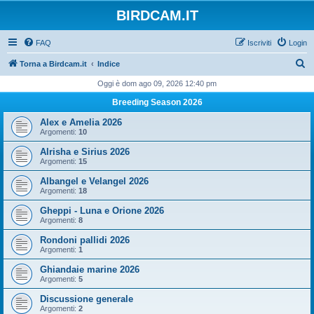
BIRDCAM.IT
FAQ
Iscriviti
Login
C
Torna a Birdcam.it
Indice
e
Oggi è dom ago 09, 2026 12:40 pm
r
Breeding Season 2026
c
Alex e Amelia 2026
a
Argomenti:
10
Alrisha e Sirius 2026
Argomenti:
15
Albangel e Velangel 2026
Argomenti:
18
Gheppi - Luna e Orione 2026
Argomenti:
8
Rondoni pallidi 2026
Argomenti:
1
Ghiandaie marine 2026
Argomenti:
5
Discussione generale
Argomenti:
2