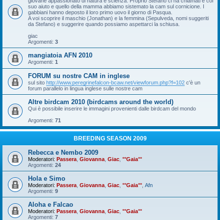
giovane appassionato di natura e scienza. Proprio Stefano ci ha chiamati e col
suo aiuto e quello della mamma abbiamo sistemato la cam sul cornicione. I
gabbiani hanno deposto il loro primo uovo il giorno di Pasqua.
A voi scoprire il maschio (Jonathan) e la femmina (Sepulveda, nomi suggeriti
da Stefano) e suggerire quando possiamo aspettarci la schiusa.
giac
Argomenti:
3
mangiatoia AFN 2010
Argomenti:
1
FORUM su nostre CAM in inglese
sul sito
http://www.peregrinefalcon-bcaw.net/viewforum.php?f=102
c'è un
forum parallelo in lingua inglese sulle nostre cam
Altre birdcam 2010 (birdcams around the world)
Qui è possibile inserire le immagini provenienti dalle birdcam del mondo
Argomenti:
71
BREEDING SEASON 2009
Rebecca e Nembo 2009
Moderatori:
Passera
,
Giovanna
,
Giac
,
°°Gaia°°
Argomenti:
24
Hola e Simo
Moderatori:
Passera
,
Giovanna
,
Giac
,
°°Gaia°°
,
Afn
Argomenti:
9
Aloha e Falcao
Moderatori:
Passera
,
Giovanna
,
Giac
,
°°Gaia°°
Argomenti:
7