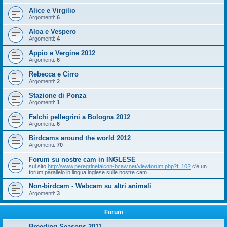
Alice e Virgilio
Argomenti:
6
Aloa e Vespero
Argomenti:
4
Appio e Vergine 2012
Argomenti:
6
Rebecca e Cirro
Argomenti:
2
Stazione di Ponza
Argomenti:
1
Falchi pellegrini a Bologna 2012
Argomenti:
6
Birdcams around the world 2012
Argomenti:
70
Forum su nostre cam in INGLESE
sul sito
http://www.peregrinefalcon-bcaw.net/viewforum.php?f=102
c'è un
forum parallelo in lingua inglese sulle nostre cam
Non-birdcam - Webcam su altri animali
Argomenti:
3
Forum
Breeding Seasons 2011