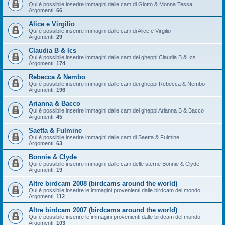
Qui è possibile inserire immagini dalle cam di Giotto & Monna Tessa
Argomenti:
66
Alice e Virgilio
Qui è possibile inserire immagini dalle cam di Alice e Virgilio
Argomenti:
29
Claudia B & Ics
Qui è possibile inserire immagini dalle cam dei gheppi Claudia B & Ics
Argomenti:
174
Rebecca & Nembo
Qui è possibile inserire immagini dalle cam dei gheppi Rebecca & Nembo
Argomenti:
196
Arianna & Bacco
Qui è possibile inserire immagini dalle cam dei gheppi Arianna B & Bacco
Argomenti:
45
Saetta & Fulmine
Qui è possibile inserire immagini dalle cam di Saetta & Fulmine
Argomenti:
63
Bonnie & Clyde
Qui è possibile inserire immagini dalle cam delle sterne Bonnie & Clyde
Argomenti:
19
Altre birdcam 2008 (birdcams around the world)
Qui è possibile inserire le immagini provenienti dalle birdcam del mondo
Argomenti:
112
Altre birdcam 2007 (birdcams around the world)
Qui è possibile inserire le immagini provenienti dalle birdcam del mondo
Argomenti:
103