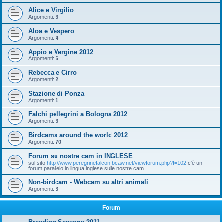
Alice e Virgilio
Argomenti:
6
Aloa e Vespero
Argomenti:
4
Appio e Vergine 2012
Argomenti:
6
Rebecca e Cirro
Argomenti:
2
Stazione di Ponza
Argomenti:
1
Falchi pellegrini a Bologna 2012
Argomenti:
6
Birdcams around the world 2012
Argomenti:
70
Forum su nostre cam in INGLESE
sul sito
http://www.peregrinefalcon-bcaw.net/viewforum.php?f=102
c'è un
forum parallelo in lingua inglese sulle nostre cam
Non-birdcam - Webcam su altri animali
Argomenti:
3
Forum
Breeding Seasons 2011