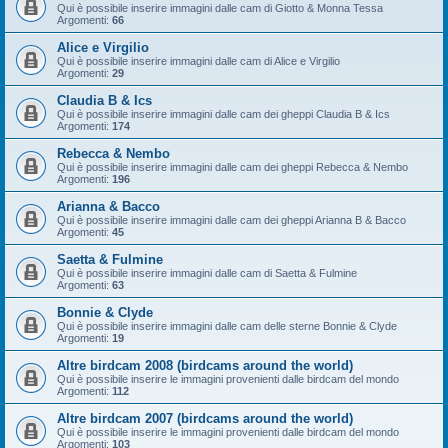
Qui è possibile inserire immagini dalle cam di Giotto & Monna Tessa
Argomenti:
66
Alice e Virgilio
Qui è possibile inserire immagini dalle cam di Alice e Virgilio
Argomenti:
29
Claudia B & Ics
Qui è possibile inserire immagini dalle cam dei gheppi Claudia B & Ics
Argomenti:
174
Rebecca & Nembo
Qui è possibile inserire immagini dalle cam dei gheppi Rebecca & Nembo
Argomenti:
196
Arianna & Bacco
Qui è possibile inserire immagini dalle cam dei gheppi Arianna B & Bacco
Argomenti:
45
Saetta & Fulmine
Qui è possibile inserire immagini dalle cam di Saetta & Fulmine
Argomenti:
63
Bonnie & Clyde
Qui è possibile inserire immagini dalle cam delle sterne Bonnie & Clyde
Argomenti:
19
Altre birdcam 2008 (birdcams around the world)
Qui è possibile inserire le immagini provenienti dalle birdcam del mondo
Argomenti:
112
Altre birdcam 2007 (birdcams around the world)
Qui è possibile inserire le immagini provenienti dalle birdcam del mondo
Argomenti:
103