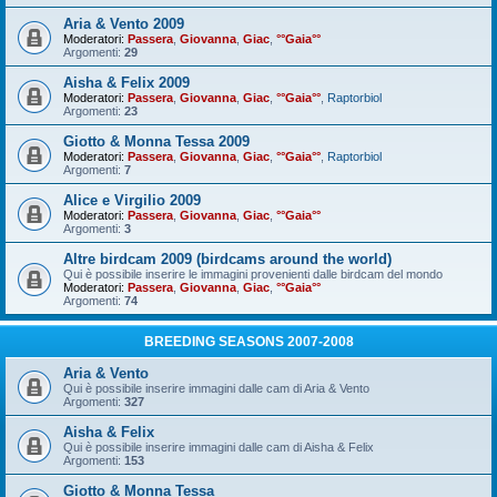
Aria & Vento 2009
Moderatori:
Passera
,
Giovanna
,
Giac
,
°°Gaia°°
Argomenti:
29
Aisha & Felix 2009
Moderatori:
Passera
,
Giovanna
,
Giac
,
°°Gaia°°
,
Raptorbiol
Argomenti:
23
Giotto & Monna Tessa 2009
Moderatori:
Passera
,
Giovanna
,
Giac
,
°°Gaia°°
,
Raptorbiol
Argomenti:
7
Alice e Virgilio 2009
Moderatori:
Passera
,
Giovanna
,
Giac
,
°°Gaia°°
Argomenti:
3
Altre birdcam 2009 (birdcams around the world)
Qui è possibile inserire le immagini provenienti dalle birdcam del mondo
Moderatori:
Passera
,
Giovanna
,
Giac
,
°°Gaia°°
Argomenti:
74
BREEDING SEASONS 2007-2008
Aria & Vento
Qui è possibile inserire immagini dalle cam di Aria & Vento
Argomenti:
327
Aisha & Felix
Qui è possibile inserire immagini dalle cam di Aisha & Felix
Argomenti:
153
Giotto & Monna Tessa