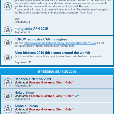
giovane appassionato di natura e scienza. Proprio Stefano ci ha chiamati e col
suo aiuto e quello della mamma abbiamo sistemato la cam sul cornicione. I
gabbiani hanno deposto il loro primo uovo il giorno di Pasqua.
A voi scoprire il maschio (Jonathan) e la femmina (Sepulveda, nomi suggeriti
da Stefano) e suggerire quando possiamo aspettarci la schiusa.
giac
Argomenti:
3
mangiatoia AFN 2010
Argomenti:
1
FORUM su nostre CAM in inglese
sul sito
http://www.peregrinefalcon-bcaw.net/viewforum.php?f=102
c'è un
forum parallelo in lingua inglese sulle nostre cam
Altre birdcam 2010 (birdcams around the world)
Qui è possibile inserire le immagini provenienti dalle birdcam del mondo
Argomenti:
71
BREEDING SEASON 2009
Rebecca e Nembo 2009
Moderatori:
Passera
,
Giovanna
,
Giac
,
°°Gaia°°
Argomenti:
24
Hola e Simo
Moderatori:
Passera
,
Giovanna
,
Giac
,
°°Gaia°°
,
Afn
Argomenti:
9
Aloha e Falcao
Moderatori:
Passera
,
Giovanna
,
Giac
,
°°Gaia°°
Argomenti:
7