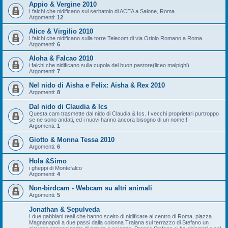
Appio & Vergine 2010
I falchi che nidificano sul serbatoio di ACEA a Salone, Roma
Argomenti:
12
Alice & Virgilio 2010
I falchi che nidificano sulla torre Telecom di via Oriolo Romano a Roma
Argomenti:
6
Aloha & Falcao 2010
i falchi che nidificano sulla cupola del buon pastore(liceo malpighi)
Argomenti:
7
Nel nido di Aisha e Felix: Aisha & Rex 2010
Argomenti:
8
Dal nido di Claudia & Ics
Questa cam trasmette dal nido di Claudia & Ics. I vecchi proprietari purtroppo
se ne sono andati, ed i nuovi hanno ancora bisogno di un nome!!
Argomenti:
1
Giotto & Monna Tessa 2010
Argomenti:
6
Hola &Simo
i gheppi di Montefalco
Argomenti:
4
Non-birdcam - Webcam su altri animali
Argomenti:
5
Jonathan & Sepulveda
I due gabbiani reali che hanno scelto di nidificare al centro di Roma, piazza
Magnanapoli a due passi dalla colonna Traiana sul terrazzo di Stefano un