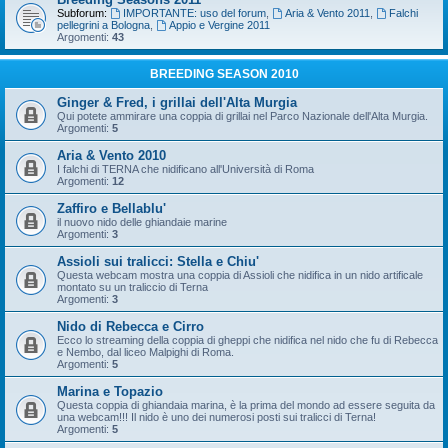
Subforum:
IMPORTANTE: uso del forum
,
Aria & Vento 2011
,
Falchi
pellegrini a Bologna
,
Appio e Vergine 2011
Argomenti:
43
BREEDING SEASON 2010
Ginger & Fred, i grillai dell'Alta Murgia
Qui potete ammirare una coppia di grillai nel Parco Nazionale dell'Alta Murgia.
Argomenti:
5
Aria & Vento 2010
I falchi di TERNA che nidificano all'Università di Roma
Argomenti:
12
Zaffiro e Bellablu'
il nuovo nido delle ghiandaie marine
Argomenti:
3
Assioli sui tralicci: Stella e Chiu'
Questa webcam mostra una coppia di Assioli che nidifica in un nido artificale
montato su un traliccio di Terna
Argomenti:
3
Nido di Rebecca e Cirro
Ecco lo streaming della coppia di gheppi che nidifica nel nido che fu di Rebecca
e Nembo, dal liceo Malpighi di Roma.
Argomenti:
5
Marina e Topazio
Questa coppia di ghiandaia marina, è la prima del mondo ad essere seguita da
una webcam!!! Il nido è uno dei numerosi posti sui tralicci di Terna!
Argomenti:
5