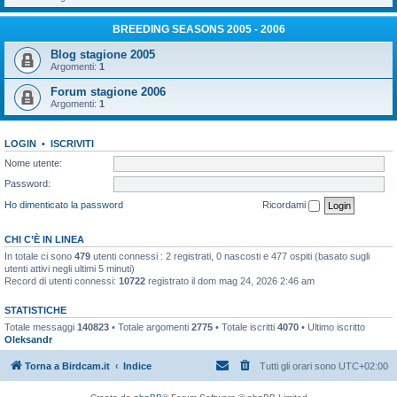
BREEDING SEASONS 2005 - 2006
Blog stagione 2005
Argomenti:
1
Forum stagione 2006
Argomenti:
1
LOGIN
•
ISCRIVITI
Nome utente:
Password:
Ho dimenticato la password
Ricordami
CHI C’È IN LINEA
In totale ci sono
479
utenti connessi : 2 registrati, 0 nascosti e 477 ospiti (basato sugli
utenti attivi negli ultimi 5 minuti)
Record di utenti connessi:
10722
registrato il dom mag 24, 2026 2:46 am
STATISTICHE
Totale messaggi
140823
• Totale argomenti
2775
• Totale iscritti
4070
• Ultimo iscritto
Oleksandr
Torna a Birdcam.it
Indice
Tutti gli orari sono
UTC+02:00