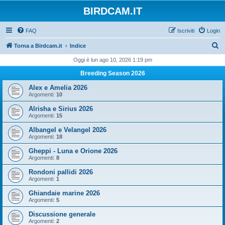
BIRDCAM.IT
FAQ
Iscriviti
Login
C
Torna a Birdcam.it
Indice
e
Oggi è lun ago 10, 2026 1:19 pm
r
Breeding Season 2026
c
Alex e Amelia 2026
a
Argomenti:
10
Alrisha e Sirius 2026
Argomenti:
15
Albangel e Velangel 2026
Argomenti:
18
Gheppi - Luna e Orione 2026
Argomenti:
8
Rondoni pallidi 2026
Argomenti:
1
Ghiandaie marine 2026
Argomenti:
5
Discussione generale
Argomenti:
2