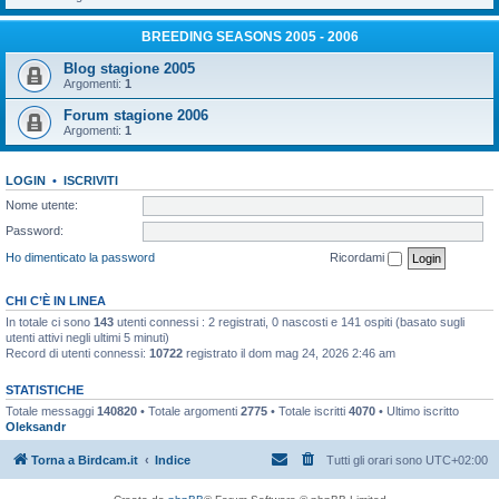
BREEDING SEASONS 2005 - 2006
Blog stagione 2005
Argomenti:
1
Forum stagione 2006
Argomenti:
1
LOGIN
•
ISCRIVITI
Nome utente:
Password:
Ho dimenticato la password
Ricordami
CHI C’È IN LINEA
In totale ci sono
143
utenti connessi : 2 registrati, 0 nascosti e 141 ospiti (basato sugli
utenti attivi negli ultimi 5 minuti)
Record di utenti connessi:
10722
registrato il dom mag 24, 2026 2:46 am
STATISTICHE
Totale messaggi
140820
• Totale argomenti
2775
• Totale iscritti
4070
• Ultimo iscritto
Oleksandr
Torna a Birdcam.it
Indice
Tutti gli orari sono
UTC+02:00