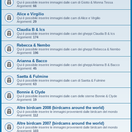
Qui è possibile inserire immagini dalle cam di Giotto & Monna Tessa
Argomenti:
66
Alice e Virgilio
Qui è possibile inserire immagini dalle cam di Alice e Virgilio
Argomenti:
29
Claudia B & Ics
Qui è possibile inserire immagini dalle cam dei gheppi Claudia B & Ics
Argomenti:
174
Rebecca & Nembo
Qui è possibile inserire immagini dalle cam dei gheppi Rebecca & Nembo
Argomenti:
196
Arianna & Bacco
Qui è possibile inserire immagini dalle cam dei gheppi Arianna B & Bacco
Argomenti:
45
Saetta & Fulmine
Qui è possibile inserire immagini dalle cam di Saetta & Fulmine
Argomenti:
63
Bonnie & Clyde
Qui è possibile inserire immagini dalle cam delle sterne Bonnie & Clyde
Argomenti:
19
Altre birdcam 2008 (birdcams around the world)
Qui è possibile inserire le immagini provenienti dalle birdcam del mondo
Argomenti:
112
Altre birdcam 2007 (birdcams around the world)
Qui è possibile inserire le immagini provenienti dalle birdcam del mondo
Argomenti:
103