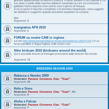
giovane appassionato di natura e scienza. Proprio Stefano ci ha chiamati e col
suo aiuto e quello della mamma abbiamo sistemato la cam sul cornicione. I
gabbiani hanno deposto il loro primo uovo il giorno di Pasqua.
A voi scoprire il maschio (Jonathan) e la femmina (Sepulveda, nomi suggeriti
da Stefano) e suggerire quando possiamo aspettarci la schiusa.
giac
Argomenti:
3
mangiatoia AFN 2010
Argomenti:
1
FORUM su nostre CAM in inglese
sul sito
http://www.peregrinefalcon-bcaw.net/viewforum.php?f=102
c'è un
forum parallelo in lingua inglese sulle nostre cam
Altre birdcam 2010 (birdcams around the world)
Qui è possibile inserire le immagini provenienti dalle birdcam del mondo
Argomenti:
71
BREEDING SEASON 2009
Rebecca e Nembo 2009
Moderatori:
Passera
,
Giovanna
,
Giac
,
°°Gaia°°
Argomenti:
24
Hola e Simo
Moderatori:
Passera
,
Giovanna
,
Giac
,
°°Gaia°°
,
Afn
Argomenti:
9
Aloha e Falcao
Moderatori:
Passera
,
Giovanna
,
Giac
,
°°Gaia°°
Argomenti:
7