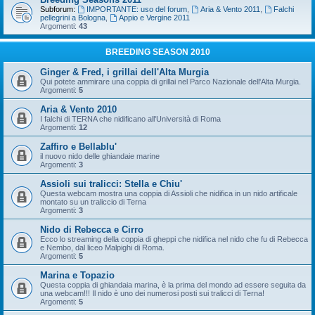
Subforum:
IMPORTANTE: uso del forum
,
Aria & Vento 2011
,
Falchi
pellegrini a Bologna
,
Appio e Vergine 2011
Argomenti:
43
BREEDING SEASON 2010
Ginger & Fred, i grillai dell'Alta Murgia
Qui potete ammirare una coppia di grillai nel Parco Nazionale dell'Alta Murgia.
Argomenti:
5
Aria & Vento 2010
I falchi di TERNA che nidificano all'Università di Roma
Argomenti:
12
Zaffiro e Bellablu'
il nuovo nido delle ghiandaie marine
Argomenti:
3
Assioli sui tralicci: Stella e Chiu'
Questa webcam mostra una coppia di Assioli che nidifica in un nido artificale
montato su un traliccio di Terna
Argomenti:
3
Nido di Rebecca e Cirro
Ecco lo streaming della coppia di gheppi che nidifica nel nido che fu di Rebecca
e Nembo, dal liceo Malpighi di Roma.
Argomenti:
5
Marina e Topazio
Questa coppia di ghiandaia marina, è la prima del mondo ad essere seguita da
una webcam!!! Il nido è uno dei numerosi posti sui tralicci di Terna!
Argomenti:
5