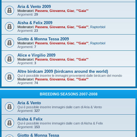
Aria & Vento 2009
Moderatori:
Passera
,
Giovanna
,
Giac
,
°°Gaia°°
Argomenti:
29
Aisha & Felix 2009
Moderatori:
Passera
,
Giovanna
,
Giac
,
°°Gaia°°
,
Raptorbiol
Argomenti:
23
Giotto & Monna Tessa 2009
Moderatori:
Passera
,
Giovanna
,
Giac
,
°°Gaia°°
,
Raptorbiol
Argomenti:
7
Alice e Virgilio 2009
Moderatori:
Passera
,
Giovanna
,
Giac
,
°°Gaia°°
Argomenti:
3
Altre birdcam 2009 (birdcams around the world)
Qui è possibile inserire le immagini provenienti dalle birdcam del mondo
Moderatori:
Passera
,
Giovanna
,
Giac
,
°°Gaia°°
Argomenti:
74
BREEDING SEASONS 2007-2008
Aria & Vento
Qui è possibile inserire immagini dalle cam di Aria & Vento
Argomenti:
327
Aisha & Felix
Qui è possibile inserire immagini dalle cam di Aisha & Felix
Argomenti:
153
Giotto & Monna Tessa