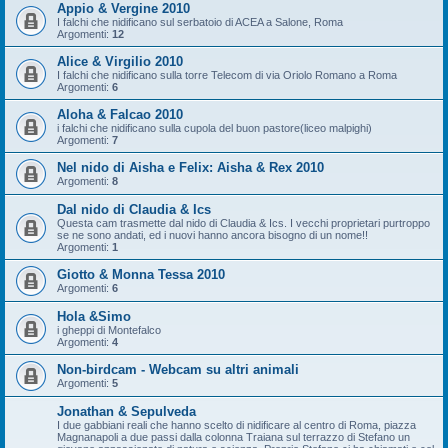
Appio & Vergine 2010
I falchi che nidificano sul serbatoio di ACEA a Salone, Roma
Argomenti:
12
Alice & Virgilio 2010
I falchi che nidificano sulla torre Telecom di via Oriolo Romano a Roma
Argomenti:
6
Aloha & Falcao 2010
i falchi che nidificano sulla cupola del buon pastore(liceo malpighi)
Argomenti:
7
Nel nido di Aisha e Felix: Aisha & Rex 2010
Argomenti:
8
Dal nido di Claudia & Ics
Questa cam trasmette dal nido di Claudia & Ics. I vecchi proprietari purtroppo
se ne sono andati, ed i nuovi hanno ancora bisogno di un nome!!
Argomenti:
1
Giotto & Monna Tessa 2010
Argomenti:
6
Hola &Simo
i gheppi di Montefalco
Argomenti:
4
Non-birdcam - Webcam su altri animali
Argomenti:
5
Jonathan & Sepulveda
I due gabbiani reali che hanno scelto di nidificare al centro di Roma, piazza
Magnanapoli a due passi dalla colonna Traiana sul terrazzo di Stefano un