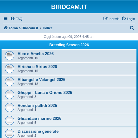
BIRDCAM.IT
FAQ
Iscriviti
Login
C
Torna a Birdcam.it
Indice
e
Oggi è dom ago 09, 2026 4:45 am
r
Breeding Season 2026
c
Alex e Amelia 2026
a
Argomenti:
10
Alrisha e Sirius 2026
Argomenti:
15
Albangel e Velangel 2026
Argomenti:
18
Gheppi - Luna e Orione 2026
Argomenti:
8
Rondoni pallidi 2026
Argomenti:
1
Ghiandaie marine 2026
Argomenti:
5
Discussione generale
Argomenti:
2