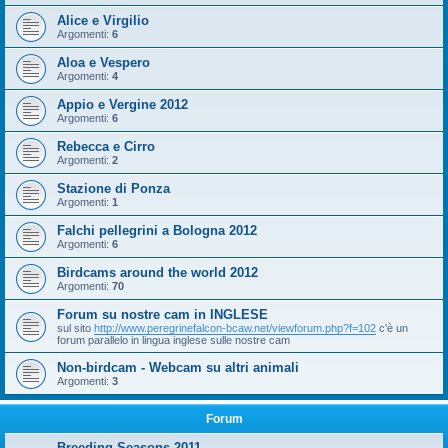
Alice e Virgilio
Argomenti:
6
Aloa e Vespero
Argomenti:
4
Appio e Vergine 2012
Argomenti:
6
Rebecca e Cirro
Argomenti:
2
Stazione di Ponza
Argomenti:
1
Falchi pellegrini a Bologna 2012
Argomenti:
6
Birdcams around the world 2012
Argomenti:
70
Forum su nostre cam in INGLESE
sul sito
http://www.peregrinefalcon-bcaw.net/viewforum.php?f=102
c'è un
forum parallelo in lingua inglese sulle nostre cam
Non-birdcam - Webcam su altri animali
Argomenti:
3
Forum
Breeding Seasons 2011