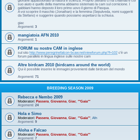
giovane appassionato di natura e scienza. Proprio Stefano ci ha chiamati e col
suo aiuto e quello della mamma abbiamo sistemato la cam sul cornicione. I
gabbiani hanno deposto il loro primo uovo il giorno di Pasqua.
A voi scoprire il maschio (Jonathan) e la femmina (Sepulveda, nomi suggeriti
da Stefano) e suggerire quando possiamo aspettarci la schiusa.
giac
Argomenti:
3
mangiatoia AFN 2010
Argomenti:
1
FORUM su nostre CAM in inglese
sul sito
http://www.peregrinefalcon-bcaw.net/viewforum.php?f=102
c'è un
forum parallelo in lingua inglese sulle nostre cam
Altre birdcam 2010 (birdcams around the world)
Qui è possibile inserire le immagini provenienti dalle birdcam del mondo
Argomenti:
71
BREEDING SEASON 2009
Rebecca e Nembo 2009
Moderatori:
Passera
,
Giovanna
,
Giac
,
°°Gaia°°
Argomenti:
24
Hola e Simo
Moderatori:
Passera
,
Giovanna
,
Giac
,
°°Gaia°°
,
Afn
Argomenti:
9
Aloha e Falcao
Moderatori:
Passera
,
Giovanna
,
Giac
,
°°Gaia°°
Argomenti:
7