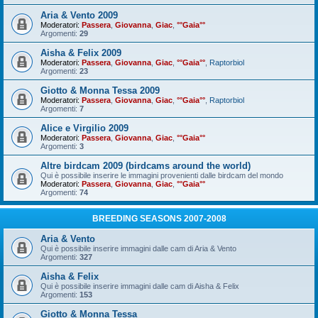
Aria & Vento 2009
Moderatori:
Passera
,
Giovanna
,
Giac
,
°°Gaia°°
Argomenti:
29
Aisha & Felix 2009
Moderatori:
Passera
,
Giovanna
,
Giac
,
°°Gaia°°
,
Raptorbiol
Argomenti:
23
Giotto & Monna Tessa 2009
Moderatori:
Passera
,
Giovanna
,
Giac
,
°°Gaia°°
,
Raptorbiol
Argomenti:
7
Alice e Virgilio 2009
Moderatori:
Passera
,
Giovanna
,
Giac
,
°°Gaia°°
Argomenti:
3
Altre birdcam 2009 (birdcams around the world)
Qui è possibile inserire le immagini provenienti dalle birdcam del mondo
Moderatori:
Passera
,
Giovanna
,
Giac
,
°°Gaia°°
Argomenti:
74
BREEDING SEASONS 2007-2008
Aria & Vento
Qui è possibile inserire immagini dalle cam di Aria & Vento
Argomenti:
327
Aisha & Felix
Qui è possibile inserire immagini dalle cam di Aisha & Felix
Argomenti:
153
Giotto & Monna Tessa