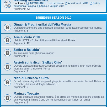
Subforum:
IMPORTANTE: uso del forum
,
Aria & Vento 2011
,
Falchi
pellegrini a Bologna
,
Appio e Vergine 2011
Argomenti:
43
BREEDING SEASON 2010
Ginger & Fred, i grillai dell'Alta Murgia
Qui potete ammirare una coppia di grillai nel Parco Nazionale dell'Alta Murgia.
Argomenti:
5
Aria & Vento 2010
I falchi di TERNA che nidificano all'Università di Roma
Argomenti:
12
Zaffiro e Bellablu'
il nuovo nido delle ghiandaie marine
Argomenti:
3
Assioli sui tralicci: Stella e Chiu'
Questa webcam mostra una coppia di Assioli che nidifica in un nido artificale
montato su un traliccio di Terna
Argomenti:
3
Nido di Rebecca e Cirro
Ecco lo streaming della coppia di gheppi che nidifica nel nido che fu di Rebecca
e Nembo, dal liceo Malpighi di Roma.
Argomenti:
5
Marina e Topazio
Questa coppia di ghiandaia marina, è la prima del mondo ad essere seguita da
una webcam!!! Il nido è uno dei numerosi posti sui tralicci di Terna!
Argomenti:
5