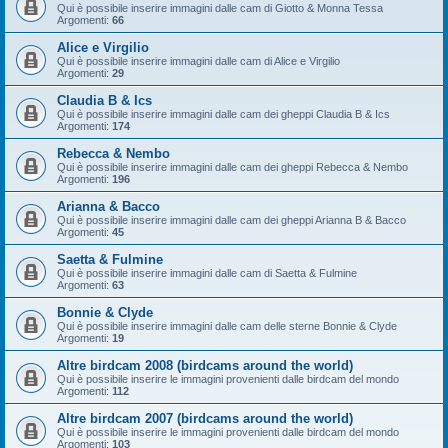
Qui è possibile inserire immagini dalle cam di Giotto & Monna Tessa
Argomenti:
66
Alice e Virgilio
Qui è possibile inserire immagini dalle cam di Alice e Virgilio
Argomenti:
29
Claudia B & Ics
Qui è possibile inserire immagini dalle cam dei gheppi Claudia B & Ics
Argomenti:
174
Rebecca & Nembo
Qui è possibile inserire immagini dalle cam dei gheppi Rebecca & Nembo
Argomenti:
196
Arianna & Bacco
Qui è possibile inserire immagini dalle cam dei gheppi Arianna B & Bacco
Argomenti:
45
Saetta & Fulmine
Qui è possibile inserire immagini dalle cam di Saetta & Fulmine
Argomenti:
63
Bonnie & Clyde
Qui è possibile inserire immagini dalle cam delle sterne Bonnie & Clyde
Argomenti:
19
Altre birdcam 2008 (birdcams around the world)
Qui è possibile inserire le immagini provenienti dalle birdcam del mondo
Argomenti:
112
Altre birdcam 2007 (birdcams around the world)
Qui è possibile inserire le immagini provenienti dalle birdcam del mondo
Argomenti:
103