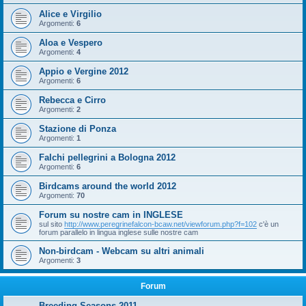
Alice e Virgilio
Argomenti:
6
Aloa e Vespero
Argomenti:
4
Appio e Vergine 2012
Argomenti:
6
Rebecca e Cirro
Argomenti:
2
Stazione di Ponza
Argomenti:
1
Falchi pellegrini a Bologna 2012
Argomenti:
6
Birdcams around the world 2012
Argomenti:
70
Forum su nostre cam in INGLESE
sul sito
http://www.peregrinefalcon-bcaw.net/viewforum.php?f=102
c'è un
forum parallelo in lingua inglese sulle nostre cam
Non-birdcam - Webcam su altri animali
Argomenti:
3
Forum
Breeding Seasons 2011