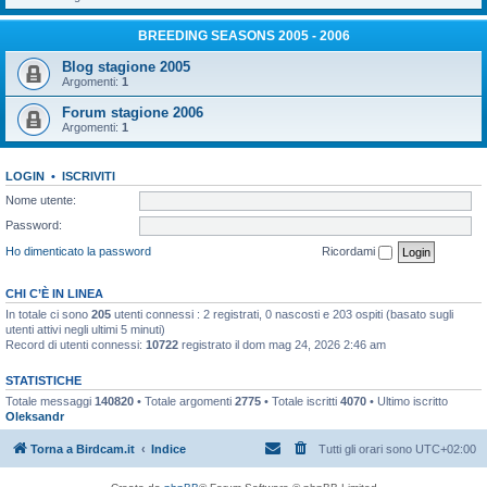
BREEDING SEASONS 2005 - 2006
Blog stagione 2005
Argomenti:
1
Forum stagione 2006
Argomenti:
1
LOGIN
•
ISCRIVITI
Nome utente:
Password:
Ho dimenticato la password
Ricordami
CHI C’È IN LINEA
In totale ci sono
205
utenti connessi : 2 registrati, 0 nascosti e 203 ospiti (basato sugli
utenti attivi negli ultimi 5 minuti)
Record di utenti connessi:
10722
registrato il dom mag 24, 2026 2:46 am
STATISTICHE
Totale messaggi
140820
• Totale argomenti
2775
• Totale iscritti
4070
• Ultimo iscritto
Oleksandr
Torna a Birdcam.it
Indice
Tutti gli orari sono
UTC+02:00