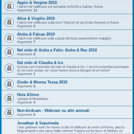
Appio & Vergine 2010
I falchi che nidificano sul serbatoio di ACEA a Salone, Roma
Argomenti:
12
Alice & Virgilio 2010
I falchi che nidificano sulla torre Telecom di via Oriolo Romano a Roma
Argomenti:
6
Aloha & Falcao 2010
i falchi che nidificano sulla cupola del buon pastore(liceo malpighi)
Argomenti:
7
Nel nido di Aisha e Felix: Aisha & Rex 2010
Argomenti:
8
Dal nido di Claudia & Ics
Questa cam trasmette dal nido di Claudia & Ics. I vecchi proprietari purtroppo
se ne sono andati, ed i nuovi hanno ancora bisogno di un nome!!
Argomenti:
1
Giotto & Monna Tessa 2010
Argomenti:
6
Hola &Simo
i gheppi di Montefalco
Argomenti:
4
Non-birdcam - Webcam su altri animali
Argomenti:
5
Jonathan & Sepulveda
I due gabbiani reali che hanno scelto di nidificare al centro di Roma, piazza
Magnanapoli a due passi dalla colonna Traiana sul terrazzo di Stefano un