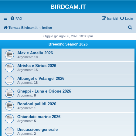
BIRDCAM.IT
FAQ
Iscriviti
Login
C
Torna a Birdcam.it
Indice
e
Oggi è gio ago 06, 2026 10:08 pm
r
Breeding Season 2026
c
Alex e Amelia 2026
a
Argomenti:
10
Alrisha e Sirius 2026
Argomenti:
15
Albangel e Velangel 2026
Argomenti:
18
Gheppi - Luna e Orione 2026
Argomenti:
8
Rondoni pallidi 2026
Argomenti:
1
Ghiandaie marine 2026
Argomenti:
5
Discussione generale
Argomenti:
2