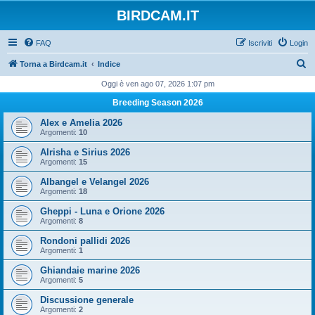
BIRDCAM.IT
FAQ
Iscriviti
Login
C
Torna a Birdcam.it
Indice
e
Oggi è ven ago 07, 2026 1:07 pm
r
Breeding Season 2026
c
Alex e Amelia 2026
a
Argomenti:
10
Alrisha e Sirius 2026
Argomenti:
15
Albangel e Velangel 2026
Argomenti:
18
Gheppi - Luna e Orione 2026
Argomenti:
8
Rondoni pallidi 2026
Argomenti:
1
Ghiandaie marine 2026
Argomenti:
5
Discussione generale
Argomenti:
2