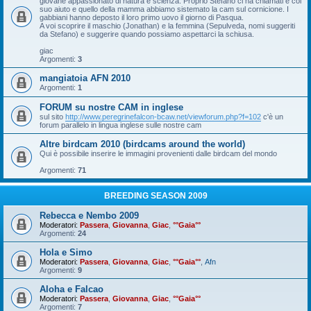
giovane appassionato di natura e scienza. Proprio Stefano ci ha chiamati e col
suo aiuto e quello della mamma abbiamo sistemato la cam sul cornicione. I
gabbiani hanno deposto il loro primo uovo il giorno di Pasqua.
A voi scoprire il maschio (Jonathan) e la femmina (Sepulveda, nomi suggeriti
da Stefano) e suggerire quando possiamo aspettarci la schiusa.
giac
Argomenti:
3
mangiatoia AFN 2010
Argomenti:
1
FORUM su nostre CAM in inglese
sul sito
http://www.peregrinefalcon-bcaw.net/viewforum.php?f=102
c'è un
forum parallelo in lingua inglese sulle nostre cam
Altre birdcam 2010 (birdcams around the world)
Qui è possibile inserire le immagini provenienti dalle birdcam del mondo
Argomenti:
71
BREEDING SEASON 2009
Rebecca e Nembo 2009
Moderatori:
Passera
,
Giovanna
,
Giac
,
°°Gaia°°
Argomenti:
24
Hola e Simo
Moderatori:
Passera
,
Giovanna
,
Giac
,
°°Gaia°°
,
Afn
Argomenti:
9
Aloha e Falcao
Moderatori:
Passera
,
Giovanna
,
Giac
,
°°Gaia°°
Argomenti:
7