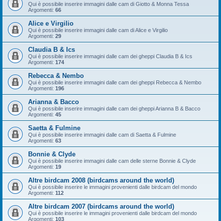
Qui è possibile inserire immagini dalle cam di Giotto & Monna Tessa
Argomenti:
66
Alice e Virgilio
Qui è possibile inserire immagini dalle cam di Alice e Virgilio
Argomenti:
29
Claudia B & Ics
Qui è possibile inserire immagini dalle cam dei gheppi Claudia B & Ics
Argomenti:
174
Rebecca & Nembo
Qui è possibile inserire immagini dalle cam dei gheppi Rebecca & Nembo
Argomenti:
196
Arianna & Bacco
Qui è possibile inserire immagini dalle cam dei gheppi Arianna B & Bacco
Argomenti:
45
Saetta & Fulmine
Qui è possibile inserire immagini dalle cam di Saetta & Fulmine
Argomenti:
63
Bonnie & Clyde
Qui è possibile inserire immagini dalle cam delle sterne Bonnie & Clyde
Argomenti:
19
Altre birdcam 2008 (birdcams around the world)
Qui è possibile inserire le immagini provenienti dalle birdcam del mondo
Argomenti:
112
Altre birdcam 2007 (birdcams around the world)
Qui è possibile inserire le immagini provenienti dalle birdcam del mondo
Argomenti:
103