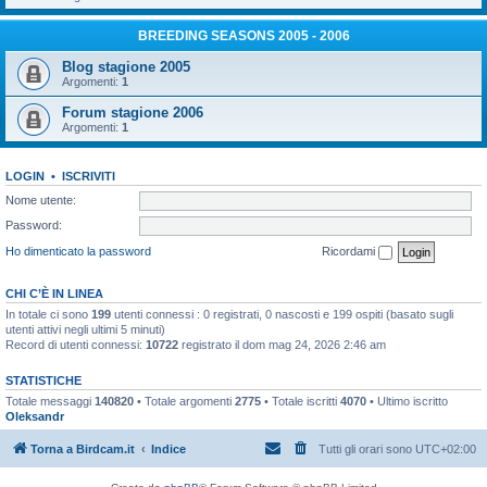
BREEDING SEASONS 2005 - 2006
Blog stagione 2005
Argomenti:
1
Forum stagione 2006
Argomenti:
1
LOGIN
•
ISCRIVITI
Nome utente:
Password:
Ho dimenticato la password
Ricordami
CHI C’È IN LINEA
In totale ci sono
199
utenti connessi : 0 registrati, 0 nascosti e 199 ospiti (basato sugli
utenti attivi negli ultimi 5 minuti)
Record di utenti connessi:
10722
registrato il dom mag 24, 2026 2:46 am
STATISTICHE
Totale messaggi
140820
• Totale argomenti
2775
• Totale iscritti
4070
• Ultimo iscritto
Oleksandr
Torna a Birdcam.it
Indice
Tutti gli orari sono
UTC+02:00