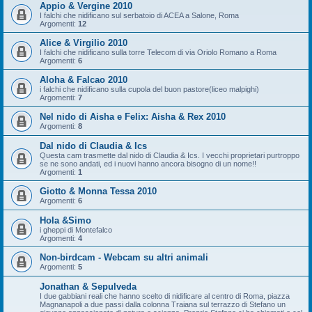
Appio & Vergine 2010
I falchi che nidificano sul serbatoio di ACEA a Salone, Roma
Argomenti:
12
Alice & Virgilio 2010
I falchi che nidificano sulla torre Telecom di via Oriolo Romano a Roma
Argomenti:
6
Aloha & Falcao 2010
i falchi che nidificano sulla cupola del buon pastore(liceo malpighi)
Argomenti:
7
Nel nido di Aisha e Felix: Aisha & Rex 2010
Argomenti:
8
Dal nido di Claudia & Ics
Questa cam trasmette dal nido di Claudia & Ics. I vecchi proprietari purtroppo
se ne sono andati, ed i nuovi hanno ancora bisogno di un nome!!
Argomenti:
1
Giotto & Monna Tessa 2010
Argomenti:
6
Hola &Simo
i gheppi di Montefalco
Argomenti:
4
Non-birdcam - Webcam su altri animali
Argomenti:
5
Jonathan & Sepulveda
I due gabbiani reali che hanno scelto di nidificare al centro di Roma, piazza
Magnanapoli a due passi dalla colonna Traiana sul terrazzo di Stefano un