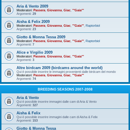
Aria & Vento 2009
Moderatori:
Passera
,
Giovanna
,
Giac
,
°°Gaia°°
Argomenti:
29
Aisha & Felix 2009
Moderatori:
Passera
,
Giovanna
,
Giac
,
°°Gaia°°
,
Raptorbiol
Argomenti:
23
Giotto & Monna Tessa 2009
Moderatori:
Passera
,
Giovanna
,
Giac
,
°°Gaia°°
,
Raptorbiol
Argomenti:
7
Alice e Virgilio 2009
Moderatori:
Passera
,
Giovanna
,
Giac
,
°°Gaia°°
Argomenti:
3
Altre birdcam 2009 (birdcams around the world)
Qui è possibile inserire le immagini provenienti dalle birdcam del mondo
Moderatori:
Passera
,
Giovanna
,
Giac
,
°°Gaia°°
Argomenti:
74
BREEDING SEASONS 2007-2008
Aria & Vento
Qui è possibile inserire immagini dalle cam di Aria & Vento
Argomenti:
327
Aisha & Felix
Qui è possibile inserire immagini dalle cam di Aisha & Felix
Argomenti:
153
Giotto & Monna Tessa