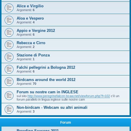
Alice e Virgilio
Argomenti:
6
Aloa e Vespero
Argomenti:
4
Appio e Vergine 2012
Argomenti:
6
Rebecca e Cirro
Argomenti:
2
Stazione di Ponza
Argomenti:
1
Falchi pellegrini a Bologna 2012
Argomenti:
6
Birdcams around the world 2012
Argomenti:
70
Forum su nostre cam in INGLESE
sul sito
http://www.peregrinefalcon-bcaw.net/viewforum.php?f=102
c'è un
forum parallelo in lingua inglese sulle nostre cam
Non-birdcam - Webcam su altri animali
Argomenti:
3
Forum
Breeding Seasons 2011