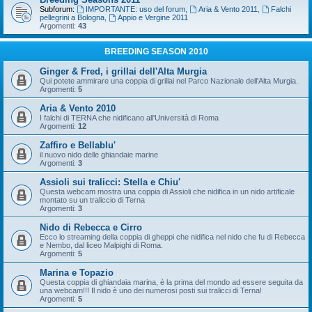
Subforum:
IMPORTANTE: uso del forum
,
Aria & Vento 2011
,
Falchi
pellegrini a Bologna
,
Appio e Vergine 2011
Argomenti:
43
BREEDING SEASON 2010
Ginger & Fred, i grillai dell'Alta Murgia
Qui potete ammirare una coppia di grillai nel Parco Nazionale dell'Alta Murgia.
Argomenti:
5
Aria & Vento 2010
I falchi di TERNA che nidificano all'Università di Roma
Argomenti:
12
Zaffiro e Bellablu'
il nuovo nido delle ghiandaie marine
Argomenti:
3
Assioli sui tralicci: Stella e Chiu'
Questa webcam mostra una coppia di Assioli che nidifica in un nido artificale
montato su un traliccio di Terna
Argomenti:
3
Nido di Rebecca e Cirro
Ecco lo streaming della coppia di gheppi che nidifica nel nido che fu di Rebecca
e Nembo, dal liceo Malpighi di Roma.
Argomenti:
5
Marina e Topazio
Questa coppia di ghiandaia marina, è la prima del mondo ad essere seguita da
una webcam!!! Il nido è uno dei numerosi posti sui tralicci di Terna!
Argomenti:
5