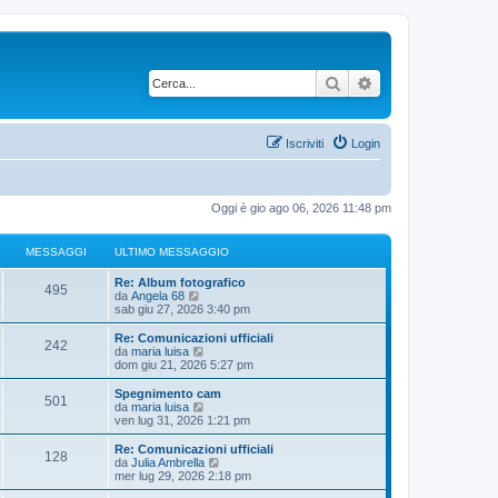
Cerca
Ricerca avanzata
Iscriviti
Login
Oggi è gio ago 06, 2026 11:48 pm
MESSAGGI
ULTIMO MESSAGGIO
U
Re: Album fotografico
M
495
l
V
da
Angela 68
t
e
sab giu 27, 2026 3:40 pm
e
i
d
m
i
U
Re: Comunicazioni ufficiali
M
242
s
o
u
l
V
da
maria luisa
m
l
t
e
dom giu 21, 2026 5:27 pm
e
s
e
t
i
d
s
i
m
i
U
Spegnimento cam
M
501
s
s
m
a
o
u
l
V
da
maria luisa
a
o
m
l
t
e
ven lug 31, 2026 1:21 pm
e
g
m
s
e
t
g
i
d
g
e
s
i
m
i
U
Re: Comunicazioni ufficiali
M
i
s
128
s
s
m
a
o
u
g
l
V
da
Julia Ambrella
o
s
a
o
m
l
t
e
mer lug 29, 2026 2:18 pm
a
e
g
m
s
e
t
g
i
d
i
g
g
e