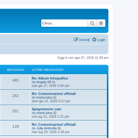
Cerca
Ricerca avanzata
Iscriviti
Login
Oggi è ven ago 07, 2026 11:49 pm
MESSAGGI
ULTIMO MESSAGGIO
U
Re: Album fotografico
M
495
l
V
da
Angela 68
t
e
sab giu 27, 2026 3:40 pm
e
i
d
m
i
U
Re: Comunicazioni ufficiali
M
242
s
o
u
l
V
da
maria luisa
m
l
t
e
dom giu 21, 2026 5:27 pm
e
s
e
t
i
d
s
i
m
i
U
Spegnimento cam
M
501
s
s
m
a
o
u
l
V
da
maria luisa
a
o
m
l
t
e
ven lug 31, 2026 1:21 pm
e
g
m
s
e
t
g
i
d
g
e
s
i
m
i
U
Re: Comunicazioni ufficiali
M
i
s
128
s
s
m
a
o
u
g
l
V
da
Julia Ambrella
o
s
a
o
m
l
t
e
mer lug 29, 2026 2:18 pm
a
e
g
m
s
e
t
g
i
d
i
g
g
e