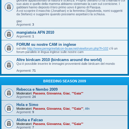
giovane appassionato di natura e scienza. Proprio Stefano ci ha chiamati e col
suo aiuto e quello della mamma abbiamo sistemato la cam sul cornicione. I
gabbiani hanno deposto il loro primo uovo il giorno di Pasqua.
A voi scoprire il maschio (Jonathan) e la femmina (Sepulveda, nomi suggeriti
da Stefano) e suggerire quando possiamo aspettarci la schiusa.
giac
Argomenti:
3
mangiatoia AFN 2010
Argomenti:
1
FORUM su nostre CAM in inglese
sul sito
http://www.peregrinefalcon-bcaw.net/viewforum.php?f=102
c'è un
forum parallelo in lingua inglese sulle nostre cam
Altre birdcam 2010 (birdcams around the world)
Qui è possibile inserire le immagini provenienti dalle birdcam del mondo
Argomenti:
71
BREEDING SEASON 2009
Rebecca e Nembo 2009
Moderatori:
Passera
,
Giovanna
,
Giac
,
°°Gaia°°
Argomenti:
24
Hola e Simo
Moderatori:
Passera
,
Giovanna
,
Giac
,
°°Gaia°°
,
Afn
Argomenti:
9
Aloha e Falcao
Moderatori:
Passera
,
Giovanna
,
Giac
,
°°Gaia°°
Argomenti:
7