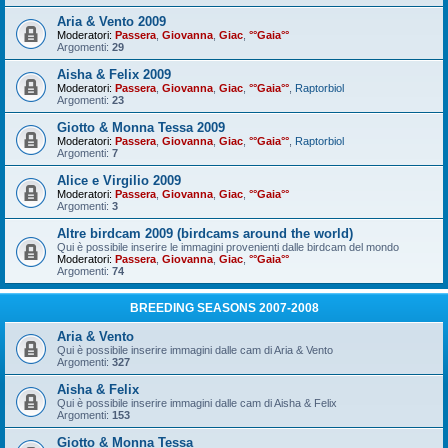
Aria & Vento 2009
Moderatori:
Passera
,
Giovanna
,
Giac
,
°°Gaia°°
Argomenti:
29
Aisha & Felix 2009
Moderatori:
Passera
,
Giovanna
,
Giac
,
°°Gaia°°
,
Raptorbiol
Argomenti:
23
Giotto & Monna Tessa 2009
Moderatori:
Passera
,
Giovanna
,
Giac
,
°°Gaia°°
,
Raptorbiol
Argomenti:
7
Alice e Virgilio 2009
Moderatori:
Passera
,
Giovanna
,
Giac
,
°°Gaia°°
Argomenti:
3
Altre birdcam 2009 (birdcams around the world)
Qui è possibile inserire le immagini provenienti dalle birdcam del mondo
Moderatori:
Passera
,
Giovanna
,
Giac
,
°°Gaia°°
Argomenti:
74
BREEDING SEASONS 2007-2008
Aria & Vento
Qui è possibile inserire immagini dalle cam di Aria & Vento
Argomenti:
327
Aisha & Felix
Qui è possibile inserire immagini dalle cam di Aisha & Felix
Argomenti:
153
Giotto & Monna Tessa