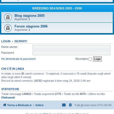
BREEDING SEASONS 2005 - 2006
Blog stagione 2005
Argomenti:
1
Forum stagione 2006
Argomenti:
1
LOGIN
•
ISCRIVITI
Nome utente:
Password:
Ho dimenticato la password
Ricordami
CHI C’È IN LINEA
In totale ci sono
81
utenti connessi : 3 registrati, 0 nascosti e 78 ospiti (basato sugli utenti
attivi negli ultimi 5 minuti)
Record di utenti connessi:
10722
registrato il dom mag 24, 2026 2:46 am
STATISTICHE
Totale messaggi
140823
• Totale argomenti
2775
• Totale iscritti
4070
• Ultimo iscritto
Oleksandr
Torna a Birdcam.it
Indice
Tutti gli orari sono
UTC+02:00