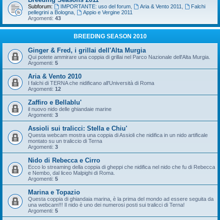
Subforum:
IMPORTANTE: uso del forum
,
Aria & Vento 2011
,
Falchi
pellegrini a Bologna
,
Appio e Vergine 2011
Argomenti:
43
BREEDING SEASON 2010
Ginger & Fred, i grillai dell'Alta Murgia
Qui potete ammirare una coppia di grillai nel Parco Nazionale dell'Alta Murgia.
Argomenti:
5
Aria & Vento 2010
I falchi di TERNA che nidificano all'Università di Roma
Argomenti:
12
Zaffiro e Bellablu'
il nuovo nido delle ghiandaie marine
Argomenti:
3
Assioli sui tralicci: Stella e Chiu'
Questa webcam mostra una coppia di Assioli che nidifica in un nido artificale
montato su un traliccio di Terna
Argomenti:
3
Nido di Rebecca e Cirro
Ecco lo streaming della coppia di gheppi che nidifica nel nido che fu di Rebecca
e Nembo, dal liceo Malpighi di Roma.
Argomenti:
5
Marina e Topazio
Questa coppia di ghiandaia marina, è la prima del mondo ad essere seguita da
una webcam!!! Il nido è uno dei numerosi posti sui tralicci di Terna!
Argomenti:
5