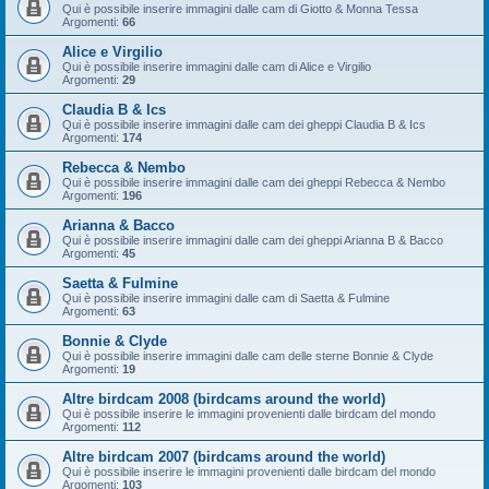
Qui è possibile inserire immagini dalle cam di Giotto & Monna Tessa
Argomenti:
66
Alice e Virgilio
Qui è possibile inserire immagini dalle cam di Alice e Virgilio
Argomenti:
29
Claudia B & Ics
Qui è possibile inserire immagini dalle cam dei gheppi Claudia B & Ics
Argomenti:
174
Rebecca & Nembo
Qui è possibile inserire immagini dalle cam dei gheppi Rebecca & Nembo
Argomenti:
196
Arianna & Bacco
Qui è possibile inserire immagini dalle cam dei gheppi Arianna B & Bacco
Argomenti:
45
Saetta & Fulmine
Qui è possibile inserire immagini dalle cam di Saetta & Fulmine
Argomenti:
63
Bonnie & Clyde
Qui è possibile inserire immagini dalle cam delle sterne Bonnie & Clyde
Argomenti:
19
Altre birdcam 2008 (birdcams around the world)
Qui è possibile inserire le immagini provenienti dalle birdcam del mondo
Argomenti:
112
Altre birdcam 2007 (birdcams around the world)
Qui è possibile inserire le immagini provenienti dalle birdcam del mondo
Argomenti:
103