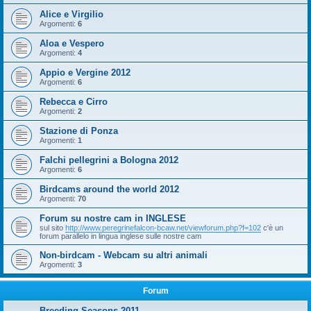
Alice e Virgilio
Argomenti:
6
Aloa e Vespero
Argomenti:
4
Appio e Vergine 2012
Argomenti:
6
Rebecca e Cirro
Argomenti:
2
Stazione di Ponza
Argomenti:
1
Falchi pellegrini a Bologna 2012
Argomenti:
6
Birdcams around the world 2012
Argomenti:
70
Forum su nostre cam in INGLESE
sul sito
http://www.peregrinefalcon-bcaw.net/viewforum.php?f=102
c'è un
forum parallelo in lingua inglese sulle nostre cam
Non-birdcam - Webcam su altri animali
Argomenti:
3
Forum
Breeding Seasons 2011