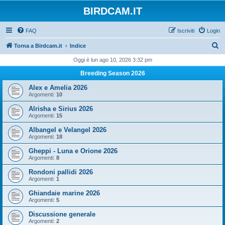
BIRDCAM.IT
FAQ
Iscriviti
Login
C
Torna a Birdcam.it
Indice
e
Oggi è lun ago 10, 2026 3:32 pm
r
Breeding Season 2026
c
Alex e Amelia 2026
a
Argomenti:
10
Alrisha e Sirius 2026
Argomenti:
15
Albangel e Velangel 2026
Argomenti:
18
Gheppi - Luna e Orione 2026
Argomenti:
8
Rondoni pallidi 2026
Argomenti:
1
Ghiandaie marine 2026
Argomenti:
5
Discussione generale
Argomenti:
2