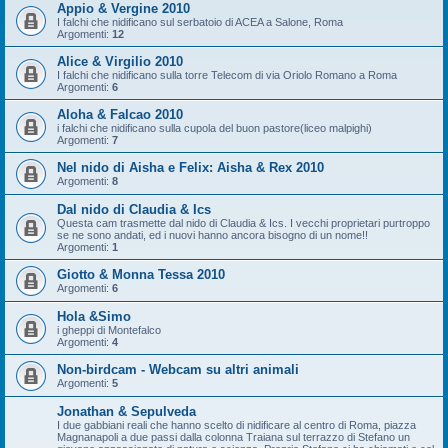
Appio & Vergine 2010
I falchi che nidificano sul serbatoio di ACEA a Salone, Roma
Argomenti:
12
Alice & Virgilio 2010
I falchi che nidificano sulla torre Telecom di via Oriolo Romano a Roma
Argomenti:
6
Aloha & Falcao 2010
i falchi che nidificano sulla cupola del buon pastore(liceo malpighi)
Argomenti:
7
Nel nido di Aisha e Felix: Aisha & Rex 2010
Argomenti:
8
Dal nido di Claudia & Ics
Questa cam trasmette dal nido di Claudia & Ics. I vecchi proprietari purtroppo
se ne sono andati, ed i nuovi hanno ancora bisogno di un nome!!
Argomenti:
1
Giotto & Monna Tessa 2010
Argomenti:
6
Hola &Simo
i gheppi di Montefalco
Argomenti:
4
Non-birdcam - Webcam su altri animali
Argomenti:
5
Jonathan & Sepulveda
I due gabbiani reali che hanno scelto di nidificare al centro di Roma, piazza
Magnanapoli a due passi dalla colonna Traiana sul terrazzo di Stefano un