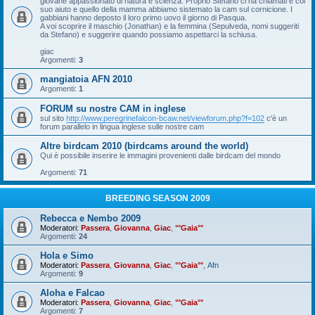
giovane appassionato di natura e scienza. Proprio Stefano ci ha chiamati e col
suo aiuto e quello della mamma abbiamo sistemato la cam sul cornicione. I
gabbiani hanno deposto il loro primo uovo il giorno di Pasqua.
A voi scoprire il maschio (Jonathan) e la femmina (Sepulveda, nomi suggeriti
da Stefano) e suggerire quando possiamo aspettarci la schiusa.
giac
Argomenti:
3
mangiatoia AFN 2010
Argomenti:
1
FORUM su nostre CAM in inglese
sul sito
http://www.peregrinefalcon-bcaw.net/viewforum.php?f=102
c'è un
forum parallelo in lingua inglese sulle nostre cam
Altre birdcam 2010 (birdcams around the world)
Qui è possibile inserire le immagini provenienti dalle birdcam del mondo
Argomenti:
71
BREEDING SEASON 2009
Rebecca e Nembo 2009
Moderatori:
Passera
,
Giovanna
,
Giac
,
°°Gaia°°
Argomenti:
24
Hola e Simo
Moderatori:
Passera
,
Giovanna
,
Giac
,
°°Gaia°°
,
Afn
Argomenti:
9
Aloha e Falcao
Moderatori:
Passera
,
Giovanna
,
Giac
,
°°Gaia°°
Argomenti:
7