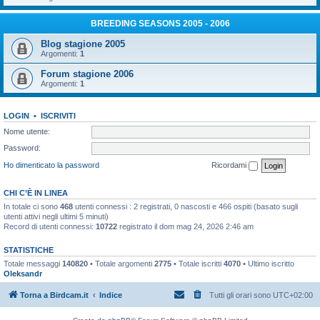
BREEDING SEASONS 2005 - 2006
Blog stagione 2005
Argomenti:
1
Forum stagione 2006
Argomenti:
1
LOGIN
•
ISCRIVITI
Nome utente:
Password:
Ho dimenticato la password
Ricordami
CHI C’È IN LINEA
In totale ci sono
468
utenti connessi : 2 registrati, 0 nascosti e 466 ospiti (basato sugli
utenti attivi negli ultimi 5 minuti)
Record di utenti connessi:
10722
registrato il dom mag 24, 2026 2:46 am
STATISTICHE
Totale messaggi
140820
• Totale argomenti
2775
• Totale iscritti
4070
• Ultimo iscritto
Oleksandr
Torna a Birdcam.it
Indice
Tutti gli orari sono
UTC+02:00