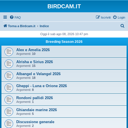
BIRDCAM.IT
FAQ
Iscriviti
Login
C
Torna a Birdcam.it
Indice
e
Oggi è sab ago 08, 2026 10:47 pm
r
Breeding Season 2026
c
Alex e Amelia 2026
a
Argomenti:
10
Alrisha e Sirius 2026
Argomenti:
15
Albangel e Velangel 2026
Argomenti:
18
Gheppi - Luna e Orione 2026
Argomenti:
8
Rondoni pallidi 2026
Argomenti:
1
Ghiandaie marine 2026
Argomenti:
5
Discussione generale
Argomenti:
2