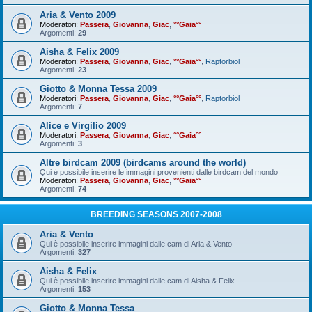
Aria & Vento 2009
Moderatori:
Passera
,
Giovanna
,
Giac
,
°°Gaia°°
Argomenti:
29
Aisha & Felix 2009
Moderatori:
Passera
,
Giovanna
,
Giac
,
°°Gaia°°
,
Raptorbiol
Argomenti:
23
Giotto & Monna Tessa 2009
Moderatori:
Passera
,
Giovanna
,
Giac
,
°°Gaia°°
,
Raptorbiol
Argomenti:
7
Alice e Virgilio 2009
Moderatori:
Passera
,
Giovanna
,
Giac
,
°°Gaia°°
Argomenti:
3
Altre birdcam 2009 (birdcams around the world)
Qui è possibile inserire le immagini provenienti dalle birdcam del mondo
Moderatori:
Passera
,
Giovanna
,
Giac
,
°°Gaia°°
Argomenti:
74
BREEDING SEASONS 2007-2008
Aria & Vento
Qui è possibile inserire immagini dalle cam di Aria & Vento
Argomenti:
327
Aisha & Felix
Qui è possibile inserire immagini dalle cam di Aisha & Felix
Argomenti:
153
Giotto & Monna Tessa