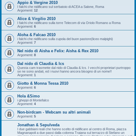
Appio & Vergine 2010
I falchi che nidificano sul serbatoio di ACEA a Salone, Roma
Argomenti:
12
Alice & Virgilio 2010
I falchi che nidificano sulla torre Telecom di via Oriolo Romano a Roma
Argomenti:
6
Aloha & Falcao 2010
i falchi che nidificano sulla cupola del buon pastore(liceo malpighi)
Argomenti:
7
Nel nido di Aisha e Felix: Aisha & Rex 2010
Argomenti:
8
Dal nido di Claudia & Ics
Questa cam trasmette dal nido di Claudia & Ics. I vecchi proprietari purtroppo
se ne sono andati, ed i nuovi hanno ancora bisogno di un nome!!
Argomenti:
1
Giotto & Monna Tessa 2010
Argomenti:
6
Hola &Simo
i gheppi di Montefalco
Argomenti:
4
Non-birdcam - Webcam su altri animali
Argomenti:
5
Jonathan & Sepulveda
I due gabbiani reali che hanno scelto di nidificare al centro di Roma, piazza
Magnanapoli a due passi dalla colonna Traiana sul terrazzo di Stefano un