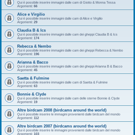
Qui è possibile inserire immagini dalle cam di Giotto & Monna Tessa
Argomenti:
66
Alice e Virgilio
Qui è possibile inserire immagini dalle cam di Alice e Virgilio
Argomenti:
29
Claudia B & Ics
Qui è possibile inserire immagini dalle cam dei gheppi Claudia B & Ics
Argomenti:
174
Rebecca & Nembo
Qui è possibile inserire immagini dalle cam dei gheppi Rebecca & Nembo
Argomenti:
196
Arianna & Bacco
Qui è possibile inserire immagini dalle cam dei gheppi Arianna B & Bacco
Argomenti:
45
Saetta & Fulmine
Qui è possibile inserire immagini dalle cam di Saetta & Fulmine
Argomenti:
63
Bonnie & Clyde
Qui è possibile inserire immagini dalle cam delle sterne Bonnie & Clyde
Argomenti:
19
Altre birdcam 2008 (birdcams around the world)
Qui è possibile inserire le immagini provenienti dalle birdcam del mondo
Argomenti:
112
Altre birdcam 2007 (birdcams around the world)
Qui è possibile inserire le immagini provenienti dalle birdcam del mondo
Argomenti:
103