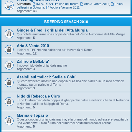
Subforum:
IMPORTANTE: uso del forum
,
Aria & Vento 2011
,
Falchi
pellegrini a Bologna
,
Appio e Vergine 2011
Argomenti:
43
BREEDING SEASON 2010
Ginger & Fred, i grillai dell'Alta Murgia
Qui potete ammirare una coppia di grillai nel Parco Nazionale dell'Alta Murgia.
Argomenti:
5
Aria & Vento 2010
I falchi di TERNA che nidificano all'Università di Roma
Argomenti:
12
Zaffiro e Bellablu'
il nuovo nido delle ghiandaie marine
Argomenti:
3
Assioli sui tralicci: Stella e Chiu'
Questa webcam mostra una coppia di Assioli che nidifica in un nido artificale
montato su un traliccio di Terna
Argomenti:
3
Nido di Rebecca e Cirro
Ecco lo streaming della coppia di gheppi che nidifica nel nido che fu di Rebecca
e Nembo, dal liceo Malpighi di Roma.
Argomenti:
5
Marina e Topazio
Questa coppia di ghiandaia marina, è la prima del mondo ad essere seguita da
una webcam!!! Il nido è uno dei numerosi posti sui tralicci di Terna!
Argomenti:
5