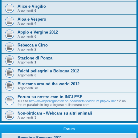
Alice e Virgilio
Argomenti:
6
Aloa e Vespero
Argomenti:
4
Appio e Vergine 2012
Argomenti:
6
Rebecca e Cirro
Argomenti:
2
Stazione di Ponza
Argomenti:
1
Falchi pellegrini a Bologna 2012
Argomenti:
6
Birdcams around the world 2012
Argomenti:
70
Forum su nostre cam in INGLESE
sul sito
http://www.peregrinefalcon-bcaw.net/viewforum.php?f=102
c'è un
forum parallelo in lingua inglese sulle nostre cam
Non-birdcam - Webcam su altri animali
Argomenti:
3
Forum
Breeding Seasons 2011