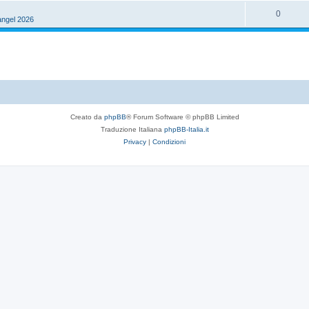
p
s
R
0
s
angel 2026
o
t
i
p
s
e
s
o
t
p
s
e
o
t
s
e
Creato da
phpBB
® Forum Software © phpBB Limited
t
Traduzione Italiana
phpBB-Italia.it
e
Privacy
|
Condizioni