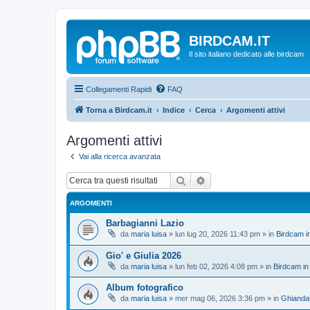
BIRDCAM.IT
Il sito italiano dedicato alle birdcam
Collegamenti Rapidi
FAQ
Torna a Birdcam.it
Indice
Cerca
Argomenti attivi
Argomenti attivi
Vai alla ricerca avanzata
Cerca
Ricerca avanzata
ARGOMENTI
Barbagianni Lazio
da
maria luisa
»
lun lug 20, 2026 11:43 pm
» in
Birdcam i
Gio' e Giulia 2026
da
maria luisa
»
lun feb 02, 2026 4:08 pm
» in
Birdcam in
Album fotografico
da
maria luisa
»
mer mag 06, 2026 3:36 pm
» in
Ghianda