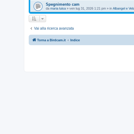
Spegnimento cam
da
maria luisa
»
ven lug 31, 2026 1:21 pm
» in
Albangel e Vel
Vai alla ricerca avanzata
Torna a Birdcam.it
Indice