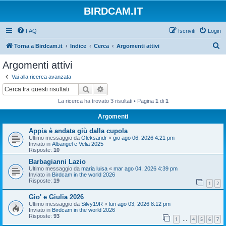
BIRDCAM.IT
FAQ
Iscriviti
Login
C
Torna a Birdcam.it
Indice
Cerca
Argomenti attivi
e
Argomenti attivi
r
Vai alla ricerca avanzata
c
Cerca
Ricerca avanzata
a
La ricerca ha trovato 3 risultati • Pagina
1
di
1
Argomenti
Appia è andata giù dalla cupola
Ultimo messaggio da
Oleksandr
«
gio ago 06, 2026 4:21 pm
Inviato in
Albangel e Velia 2025
Risposte:
10
Barbagianni Lazio
Ultimo messaggio da
maria luisa
«
mar ago 04, 2026 4:39 pm
Inviato in
Birdcam in the world 2026
Risposte:
19
1
2
Gio' e Giulia 2026
Ultimo messaggio da
Silvy19R
«
lun ago 03, 2026 8:12 pm
Inviato in
Birdcam in the world 2026
Risposte:
93
1
4
5
6
7
…