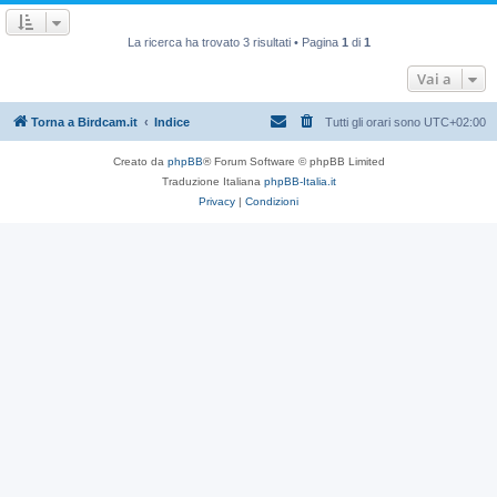
La ricerca ha trovato 3 risultati • Pagina
1
di
1
Vai a
Torna a Birdcam.it
Indice
Tutti gli orari sono
UTC+02:00
Creato da
phpBB
® Forum Software © phpBB Limited
Traduzione Italiana
phpBB-Italia.it
Privacy
|
Condizioni