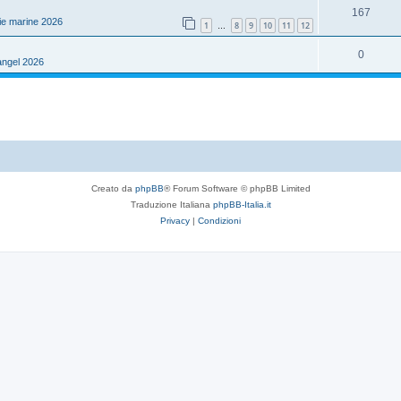
s
R
167
s
o
ie marine 2026
1
8
9
10
11
12
…
t
i
p
s
R
0
e
s
angel 2026
o
t
i
p
s
e
s
o
t
p
s
e
o
t
s
e
Creato da
phpBB
® Forum Software © phpBB Limited
t
Traduzione Italiana
phpBB-Italia.it
e
Privacy
|
Condizioni