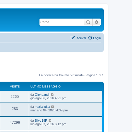
Cerca
Ricerca avanzata
Iscriviti
Login
La ricerca ha trovato 5 risultati • Pagina
1
di
1
VISITE
ULTIMO MESSAGGIO
U
da
Oleksandr
V
2265
l
gio ago 06, 2026 4:21 pm
t
i
i
U
da
maria luisa
V
283
m
l
mar ago 04, 2026 4:39 pm
s
o
t
m
i
i
i
e
U
da
Silvy19R
m
V
47296
s
s
l
lun ago 03, 2026 8:12 pm
o
s
t
t
m
i
a
i
i
e