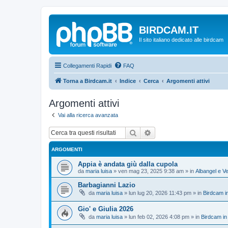
BIRDCAM.IT
Il sito italiano dedicato alle birdcam
Collegamenti Rapidi
FAQ
Torna a Birdcam.it
Indice
Cerca
Argomenti attivi
Argomenti attivi
Vai alla ricerca avanzata
Cerca
Ricerca avanzata
ARGOMENTI
Appia è andata giù dalla cupola
da
maria luisa
»
ven mag 23, 2025 9:38 am
» in
Albangel e Ve
Barbagianni Lazio
da
maria luisa
»
lun lug 20, 2026 11:43 pm
» in
Birdcam i
Gio' e Giulia 2026
da
maria luisa
»
lun feb 02, 2026 4:08 pm
» in
Birdcam in