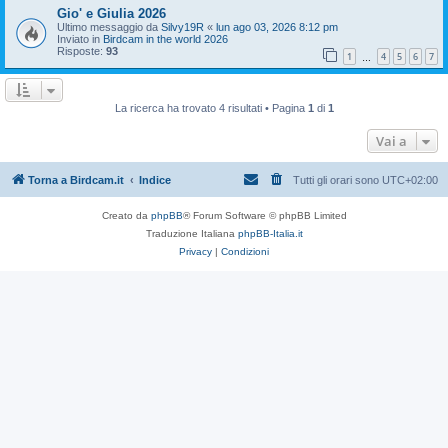
Gio' e Giulia 2026
Ultimo messaggio da
Silvy19R
«
lun ago 03, 2026 8:12 pm
Inviato in
Birdcam in the world 2026
Risposte:
93
1
4
5
6
7
…
La ricerca ha trovato 4 risultati • Pagina
1
di
1
Vai a
Torna a Birdcam.it
Indice
Tutti gli orari sono
UTC+02:00
Creato da
phpBB
® Forum Software © phpBB Limited
Traduzione Italiana
phpBB-Italia.it
Privacy
|
Condizioni