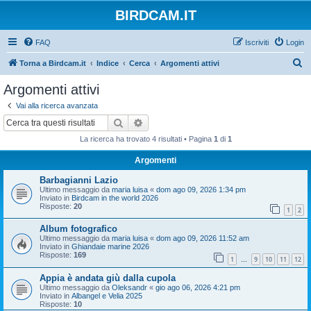
BIRDCAM.IT
FAQ
Iscriviti
Login
C
Torna a Birdcam.it
Indice
Cerca
Argomenti attivi
e
Argomenti attivi
r
Vai alla ricerca avanzata
c
Cerca
Ricerca avanzata
a
La ricerca ha trovato 4 risultati • Pagina
1
di
1
Argomenti
Barbagianni Lazio
Ultimo messaggio da
maria luisa
«
dom ago 09, 2026 1:34 pm
Inviato in
Birdcam in the world 2026
Risposte:
20
1
2
Album fotografico
Ultimo messaggio da
maria luisa
«
dom ago 09, 2026 11:52 am
Inviato in
Ghiandaie marine 2026
Risposte:
169
1
9
10
11
12
…
Appia è andata giù dalla cupola
Ultimo messaggio da
Oleksandr
«
gio ago 06, 2026 4:21 pm
Inviato in
Albangel e Velia 2025
Risposte:
10