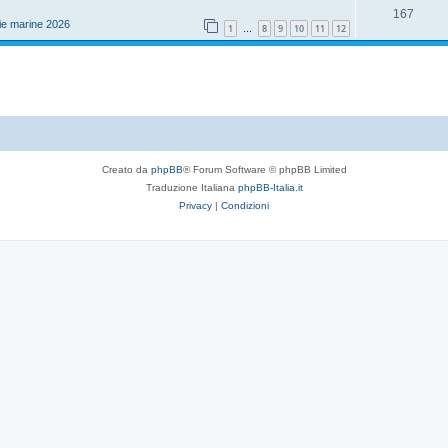
s
R
167
s
o
ie marine 2026
1
8
9
10
11
12
…
t
i
p
s
e
s
o
t
p
s
e
o
t
s
e
t
Creato da
phpBB
® Forum Software © phpBB Limited
Traduzione Italiana
phpBB-Italia.it
e
Privacy
|
Condizioni