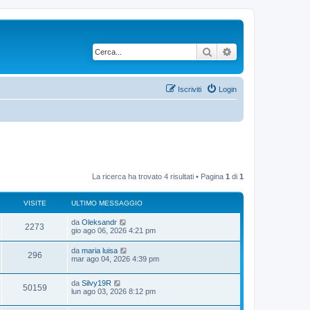
Cerca
Ricerca avanzata
Iscriviti
Login
La ricerca ha trovato 4 risultati • Pagina
1
di
1
VISITE
ULTIMO MESSAGGIO
U
da
Oleksandr
V
2273
l
gio ago 06, 2026 4:21 pm
t
i
i
U
da
maria luisa
V
296
m
l
mar ago 04, 2026 4:39 pm
s
o
t
m
i
i
i
e
U
da
Silvy19R
m
V
50159
s
s
l
lun ago 03, 2026 8:12 pm
o
s
t
t
m
i
a
i
i
e