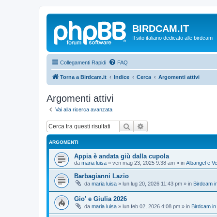
BIRDCAM.IT
Il sito italiano dedicato alle birdcam
Collegamenti Rapidi
FAQ
Torna a Birdcam.it
Indice
Cerca
Argomenti attivi
Argomenti attivi
Vai alla ricerca avanzata
Cerca
Ricerca avanzata
ARGOMENTI
Appia è andata giù dalla cupola
da
maria luisa
»
ven mag 23, 2025 9:38 am
» in
Albangel e Ve
Barbagianni Lazio
da
maria luisa
»
lun lug 20, 2026 11:43 pm
» in
Birdcam i
Gio' e Giulia 2026
da
maria luisa
»
lun feb 02, 2026 4:08 pm
» in
Birdcam in