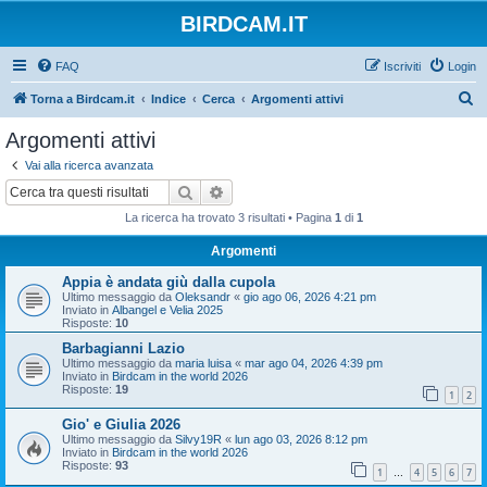
BIRDCAM.IT
FAQ
Iscriviti
Login
C
Torna a Birdcam.it
Indice
Cerca
Argomenti attivi
e
Argomenti attivi
r
Vai alla ricerca avanzata
c
Cerca
Ricerca avanzata
a
La ricerca ha trovato 3 risultati • Pagina
1
di
1
Argomenti
Appia è andata giù dalla cupola
Ultimo messaggio da
Oleksandr
«
gio ago 06, 2026 4:21 pm
Inviato in
Albangel e Velia 2025
Risposte:
10
Barbagianni Lazio
Ultimo messaggio da
maria luisa
«
mar ago 04, 2026 4:39 pm
Inviato in
Birdcam in the world 2026
Risposte:
19
1
2
Gio' e Giulia 2026
Ultimo messaggio da
Silvy19R
«
lun ago 03, 2026 8:12 pm
Inviato in
Birdcam in the world 2026
Risposte:
93
1
4
5
6
7
…