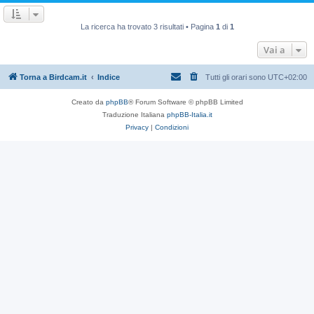
La ricerca ha trovato 3 risultati • Pagina
1
di
1
Vai a
Torna a Birdcam.it
Indice
Tutti gli orari sono
UTC+02:00
Creato da
phpBB
® Forum Software © phpBB Limited
Traduzione Italiana
phpBB-Italia.it
Privacy
|
Condizioni